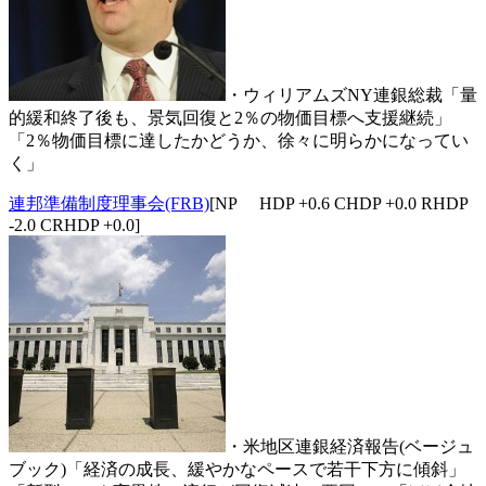
・ウィリアムズNY連銀総裁「量
的緩和終了後も、景気回復と2％の物価目標へ支援継続」
「2％物価目標に達したかどうか、徐々に明らかになってい
く」
連邦準備制度理事会(FRB)
[NP HDP +0.6 CHDP +0.0 RHDP
-2.0 CRHDP +0.0]
・米地区連銀経済報告(ベージュ
ブック)「経済の成長、緩やかなペースで若干下方に傾斜」