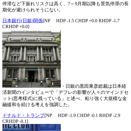
停滞など下振れリスクは高く、7～9月期以降も景気停滞の長
期化が避けられそうにない。
日本銀行(日銀)関係
[NP HDP -1.5 CHDP +0.0 RHDP -1.7
CRHDP +0.0]
・日銀の黒田東彦総裁は日本経
済新聞のインタビューで「デフレの影響が人々のマインドセ
ット(思考様式)に残っている」と述べ、粘り強く大規模な金
融緩和を続ける考えを強調した。
ドナルド・トランプ
[NP HDP -1.9 CHDP -0.1 RHDP -2.9
CRHDP -0.1]