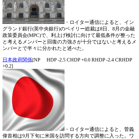
・ロイター通信によると、イン
グランド銀行(英中央銀行)のベイリー総裁は8日、8月の金融
政策委員会(MPC)で、利上げ検討に向けて最低条件が整った
と考えるメンバーと回復の力強さが十分ではないと考えるメ
ンバーとで半々に分かれたと述べた。
日本政府関係
[NP HDP -2.5 CHDP +0.0 RHDP -2.4 CRHDP
+0.2]
・ロイター通信によると、菅義
偉首相は9月下旬に米国を訪問する方向で調整に入った。ワ