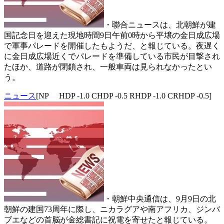
・聯合ニュースは、北朝鮮が建
国記念日を迎えた現地時間9日午前0時から平壌の金日成広場
で軍事パレードを開催したもようだ、と報じている。夜遅く
に金日成広場近くでパレードを準備している市民が目撃され
たほか、道路が閉鎖され、一般車両は見られなかったとい
う。
ニュース
[NP HDP -1.0 CHDP -0.5 RHDP -1.0 CRHDP -0.5]
・朝鮮中央通信は、9月9日の北
朝鮮の建国73周年に際し、ニカラグアや南アフリカ、ジンバ
ブエなどの首脳が金総書記に祝電を寄せたと報じている。