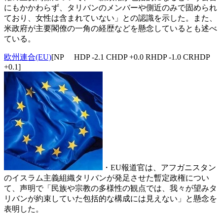
にもかかわらず、タリバンのメンバーや側近のみで固められ
ており、女性は含まれていない」との認識を示した。また、
米政府が主要閣僚の一角の経歴などを懸念しているとも述べ
ている。
欧州連合(EU)
[NP HDP -2.1 CHDP +0.0 RHDP -1.0 CRHDP
+0.1]
・EU報道官は、アフガニスタン
のイスラム主義組織タリバンが発足させた暫定政権につい
て、声明で「民族や宗教の多様性の観点では、我々が望みタ
リバンが約束していた包括的な構成には見えない」と懸念を
表明した。