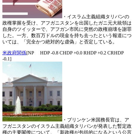
・イスラム主義組織タリバンの
政権掌握を受け、アフガニスタンを出国したガニ元大統領は
自身のツイッターで、アフガン市民に突然の政権崩壊を謝罪
した。一方、数百万ドルの現金を持ち去ったという報道につ
いては、「完全かつ絶対的な虚偽」と否定している。
米政府関係
[NP HDP -0.8 CHDP +0.0 RHDP +0.2 CRHDP
-0.1]
・ブリンケン米国務長官は、ア
フガニスタンのイスラム主義組織タリバンが発表した暫定政
権の主要閣僚について、「新政権が包括的になるという公言