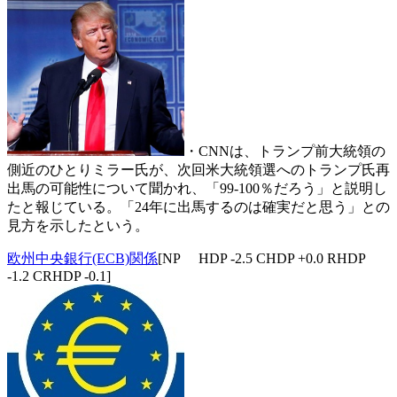
・CNNは、トランプ前大統領の
側近のひとりミラー氏が、次回米大統領選へのトランプ氏再
出馬の可能性について聞かれ、「99-100％だろう」と説明し
たと報じている。「24年に出馬するのは確実だと思う」との
見方を示したという。
欧州中央銀行(ECB)関係
[NP HDP -2.5 CHDP +0.0 RHDP
-1.2 CRHDP -0.1]