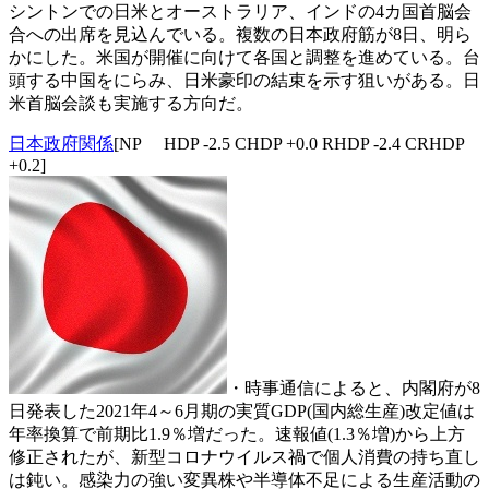
シントンでの日米とオーストラリア、インドの4カ国首脳会
合への出席を見込んでいる。複数の日本政府筋が8日、明ら
かにした。米国が開催に向けて各国と調整を進めている。台
頭する中国をにらみ、日米豪印の結束を示す狙いがある。日
米首脳会談も実施する方向だ。
日本政府関係
[NP HDP -2.5 CHDP +0.0 RHDP -2.4 CRHDP
+0.2]
・時事通信によると、内閣府が8
日発表した2021年4～6月期の実質GDP(国内総生産)改定値は
年率換算で前期比1.9％増だった。速報値(1.3％増)から上方
修正されたが、新型コロナウイルス禍で個人消費の持ち直し
は鈍い。感染力の強い変異株や半導体不足による生産活動の