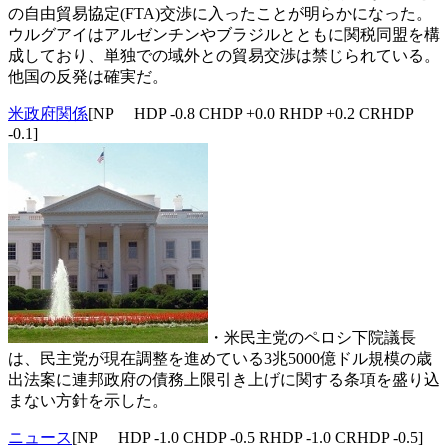
の自由貿易協定(FTA)交渉に入ったことが明らかになった。
ウルグアイはアルゼンチンやブラジルとともに関税同盟を構
成しており、単独での域外との貿易交渉は禁じられている。
他国の反発は確実だ。
米政府関係
[NP HDP -0.8 CHDP +0.0 RHDP +0.2 CRHDP
-0.1]
・米民主党のペロシ下院議長
は、民主党が現在調整を進めている3兆5000億ドル規模の歳
出法案に連邦政府の債務上限引き上げに関する条項を盛り込
まない方針を示した。
ニュース
[NP HDP -1.0 CHDP -0.5 RHDP -1.0 CRHDP -0.5]