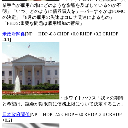
業手当が雇用市場にどのような影響を及ぼしているのか不
明」「いつ、どのように債券購入をテーパーするかはFOMC
の決定」「8月の雇用の失速はコロナ関連によるもの」
「FEDの重要な問題は雇用増加の蓄積」
米政府関係
[NP HDP -0.8 CHDP +0.0 RHDP +0.2 CRHDP
-0.1]
・ホワイトハウス「我々の期待
と希望は、議会が期限前に債務上限について決定すること」
日本政府関係
[NP HDP -2.5 CHDP +0.0 RHDP -2.4 CRHDP
+0.2]