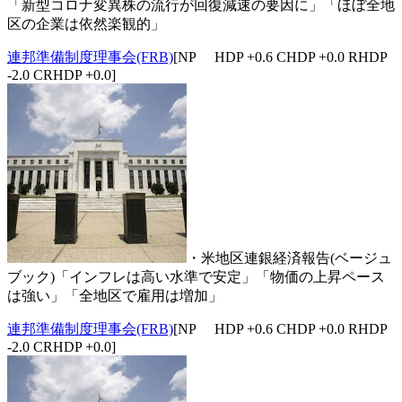
「新型コロナ変異株の流行が回復減速の要因に」「ほぼ全地
区の企業は依然楽観的」
連邦準備制度理事会(FRB)
[NP HDP +0.6 CHDP +0.0 RHDP
-2.0 CRHDP +0.0]
・米地区連銀経済報告(ベージュ
ブック)「インフレは高い水準で安定」「物価の上昇ペース
は強い」「全地区で雇用は増加」
連邦準備制度理事会(FRB)
[NP HDP +0.6 CHDP +0.0 RHDP
-2.0 CRHDP +0.0]