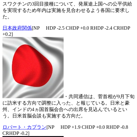
スワクチンの3回目接種について、発展途上国への公平供給
を実現するため年内は実施を見合わせるよう各国に要求し
た。
日本政府関係
[NP HDP -2.5 CHDP +0.0 RHDP -2.4 CRHDP
+0.2]
・共同通信は、菅首相が9月下旬
に訪米する方向で調整に入った、と報じている。日米と豪
州、インドの4ヵ国首脳会合への出席を見込んでいるとい
う。日米首脳会談も実施する方向だ。
ロバート・カプラン
[NP HDP +1.9 CHDP +0.0 RHDP -0.8
CRHDP -0.2]