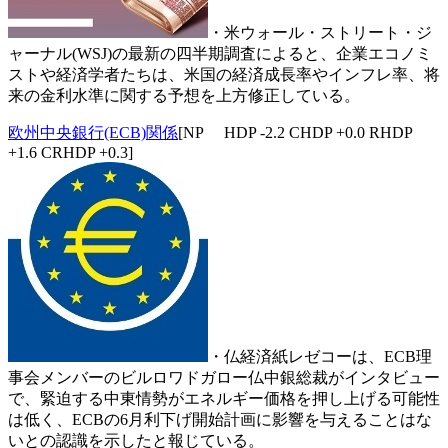
・米ウォール・ストリート・ジ
ャーナル(WSJ)の最新の四半期調査によると、企業エコノミ
ストや経済学者たちは、米国の経済成長率やインフレ率、将
来の金利水準に関する予想を上方修正している。
欧州中央銀行(ECB)関係
[NP HDP -2.2 CHDP +0.0 RHDP
+1.6 CRHDP +0.3]
・仏経済紙レゼコーは、ECB理
事会メンバーのビルロワドガロー仏中銀総裁がインタビュー
で、緊迫する中東情勢がエネルギー価格を押し上げる可能性
は低く、ECBの6月利下げ開始計画に影響を与えることはな
いとの認識を示したと報じている。