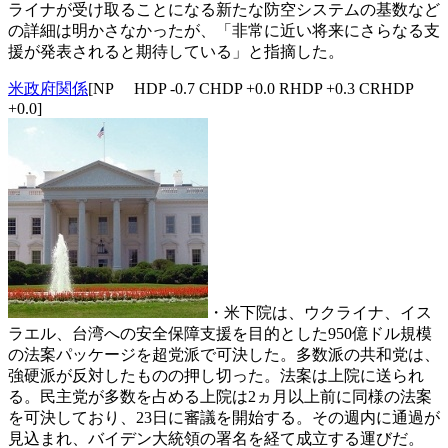
ライナが受け取ることになる新たな防空システムの基数など
の詳細は明かさなかったが、「非常に近い将来にさらなる支
援が発表されると期待している」と指摘した。
米政府関係
[NP HDP -0.7 CHDP +0.0 RHDP +0.3 CRHDP
+0.0]
・米下院は、ウクライナ、イス
ラエル、台湾への安全保障支援を目的とした950億ドル規模
の法案パッケージを超党派で可決した。多数派の共和党は、
強硬派が反対したものの押し切った。法案は上院に送られ
る。民主党が多数を占める上院は2ヵ月以上前に同様の法案
を可決しており、23日に審議を開始する。その週内に通過が
見込まれ、バイデン大統領の署名を経て成立する運びだ。