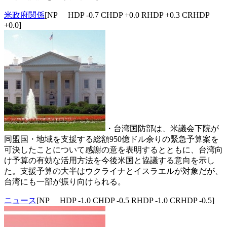
米政府関係
[NP HDP -0.7 CHDP +0.0 RHDP +0.3 CRHDP
+0.0]
・台湾国防部は、米議会下院が
同盟国・地域を支援する総額950億ドル余りの緊急予算案を
可決したことについて感謝の意を表明するとともに、台湾向
け予算の有効な活用方法を今後米国と協議する意向を示し
た。支援予算の大半はウクライナとイスラエルが対象だが、
台湾にも一部が振り向けられる。
ニュース
[NP HDP -1.0 CHDP -0.5 RHDP -1.0 CRHDP -0.5]