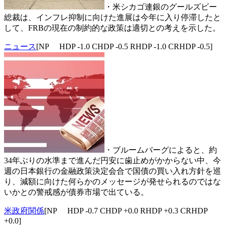
・米シカゴ連銀のグールズビー
総裁は、インフレ抑制に向けた進展は今年に入り停滞したと
して、FRBの現在の制約的な政策は適切との考えを示した。
ニュース
[NP HDP -1.0 CHDP -0.5 RHDP -1.0 CRHDP -0.5]
・ブルームバーグによると、約
34年ぶりの水準まで進んだ円安に歯止めがかからない中、今
週の日本銀行の金融政策決定会合で国債の買い入れ方針を巡
り、減額に向けた何らかのメッセージが発せられるのではな
いかとの警戒感が債券市場で出ている。
米政府関係
[NP HDP -0.7 CHDP +0.0 RHDP +0.3 CRHDP
+0.0]