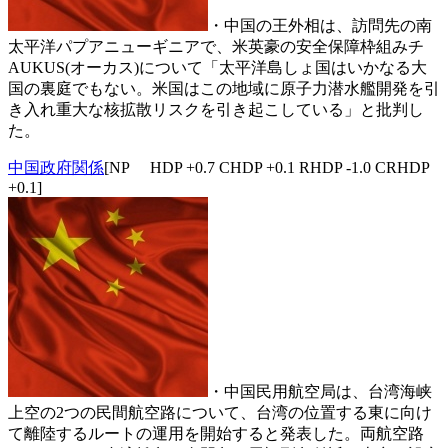
・中国の王外相は、訪問先の南
太平洋パプアニューギニアで、米英豪の安全保障枠組みチ
AUKUS(オーカス)について「太平洋島しょ国はいかなる大
国の裏庭でもない。米国はこの地域に原子力潜水艦開発を引
き入れ重大な核拡散リスクを引き起こしている」と批判し
た。
中国政府関係
[NP HDP +0.7 CHDP +0.1 RHDP -1.0 CRHDP
+0.1]
・中国民用航空局は、台湾海峡
上空の2つの民間航空路について、台湾の位置する東に向け
て離陸するルートの運用を開始すると発表した。両航空路