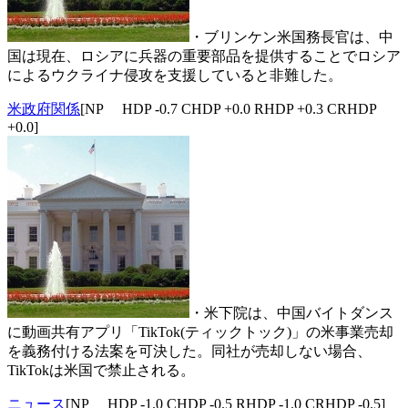
・ブリンケン米国務長官は、中
国は現在、ロシアに兵器の重要部品を提供することでロシア
によるウクライナ侵攻を支援していると非難した。
米政府関係
[NP HDP -0.7 CHDP +0.0 RHDP +0.3 CRHDP
+0.0]
・米下院は、中国バイトダンス
に動画共有アプリ「TikTok(ティックトック)」の米事業売却
を義務付ける法案を可決した。同社が売却しない場合、
TikTokは米国で禁止される。
ニュース
[NP HDP -1.0 CHDP -0.5 RHDP -1.0 CRHDP -0.5]