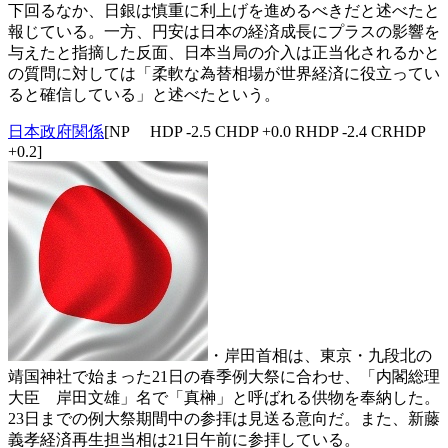
下回るなか、日銀は慎重に利上げを進めるべきだと述べたと
報じている。一方、円安は日本の経済成長にプラスの影響を
与えたと指摘した反面、日本当局の介入は正当化されるかと
の質問に対しては「柔軟な為替相場が世界経済に役立ってい
ると確信している」と述べたという。
日本政府関係
[NP HDP -2.5 CHDP +0.0 RHDP -2.4 CRHDP
+0.2]
・岸田首相は、東京・九段北の
靖国神社で始まった21日の春季例大祭に合わせ、「内閣総理
大臣 岸田文雄」名で「真榊」と呼ばれる供物を奉納した。
23日までの例大祭期間中の参拝は見送る意向だ。また、新藤
義孝経済再生担当相は21日午前に参拝している。