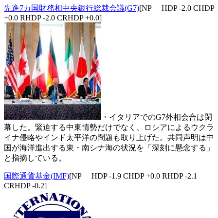
先進7カ国財務相中央銀行総裁会議(G7)
[NP HDP -2.0 CHDP
+0.0 RHDP -2.0 CRHDP +0.0]
・イタリアでのG7外相会合は閉
幕した。緊迫する中東情勢だけでなく、ロシアによるウクラ
イナ侵略やインド太平洋の問題も取り上げた。共同声明は中
国が海洋進出する東・南シナ海の状況を「深刻に懸念する」
と指摘している。
国際通貨基金(IMF)
[NP HDP -1.9 CHDP +0.0 RHDP -2.1
CRHDP -0.2]