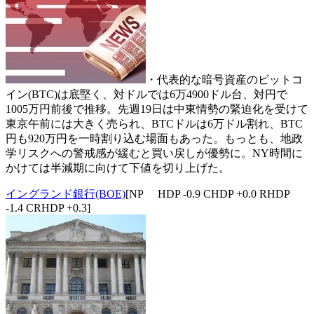
・代表的な暗号資産のビットコ
イン(BTC)は底堅く、対ドルでは6万4900ドル台、対円で
1005万円前後で推移。先週19日は中東情勢の緊迫化を受けて
東京午前には大きく売られ、BTCドルは6万ドル割れ、BTC
円も920万円を一時割り込む場面もあった。もっとも、地政
学リスクへの警戒感が緩むと買い戻しが優勢に。NY時間に
かけては半減期に向けて下値を切り上げた。
イングランド銀行(BOE)
[NP HDP -0.9 CHDP +0.0 RHDP
-1.4 CRHDP +0.3]