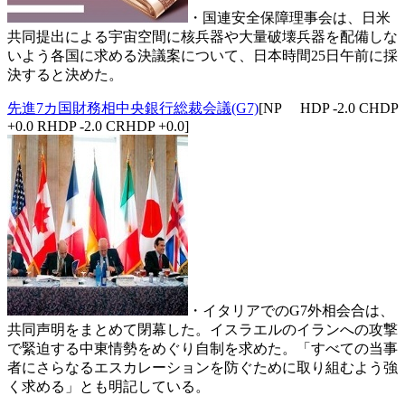
・国連安全保障理事会は、日米
共同提出による宇宙空間に核兵器や大量破壊兵器を配備しな
いよう各国に求める決議案について、日本時間25日午前に採
決すると決めた。
先進7カ国財務相中央銀行総裁会議(G7)
[NP HDP -2.0 CHDP
+0.0 RHDP -2.0 CRHDP +0.0]
・イタリアでのG7外相会合は、
共同声明をまとめて閉幕した。イスラエルのイランへの攻撃
で緊迫する中東情勢をめぐり自制を求めた。「すべての当事
者にさらなるエスカレーションを防ぐために取り組むよう強
く求める」とも明記している。