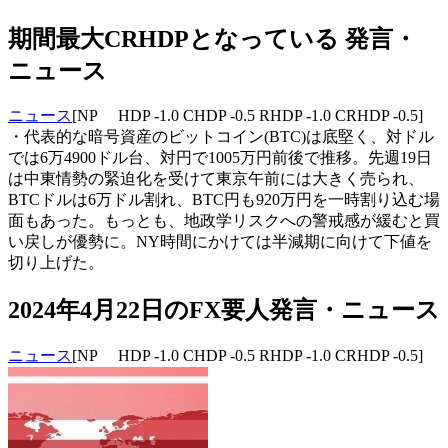
期間最大CRHDPとなっている 発言・
ニュース
ニュース
[NP HDP -1.0 CHDP -0.5 RHDP -1.0 CRHDP -0.5]
・代表的な暗号資産のビットコイン(BTC)は底堅く、対ドル
では6万4900ドル台、対円で1005万円前後で推移。先週19日
は中東情勢の緊迫化を受けて東京午前には大きく売られ、
BTCドルは6万ドル割れ、BTC円も920万円を一時割り込む場
面もあった。もっとも、地政学リスクへの警戒感が緩むと買
い戻しが優勢に。NY時間にかけては半減期に向けて下値を
切り上げた。
2024年4月22日のFX要人発言・ニュース
ニュース
[NP HDP -1.0 CHDP -0.5 RHDP -1.0 CRHDP -0.5]