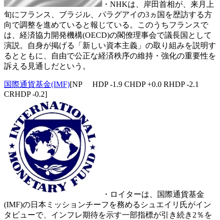
・NHKは、岸田首相が、来月上
旬にフランス、ブラジル、パラグアイの3ヵ国を歴訪する方
向で調整を進めていると報じている。このうちフランスで
は、経済協力開発機構(OECD)の閣僚理事会で議長国として
演説。自身が掲げる「新しい資本主義」の取り組みを説明す
るとともに、自由で公正な経済秩序の維持・強化の重要性を
訴える見通しだという。
国際通貨基金(IMF)
[NP HDP -1.9 CHDP +0.0 RHDP -2.1
CRHDP -0.2]
・ロイターは、国際通貨基金
(IMF)の日本ミッションチーフを務めるシュエイリ氏がイン
タビューで、インフレ期待を示す一部指標が引き続き2％を