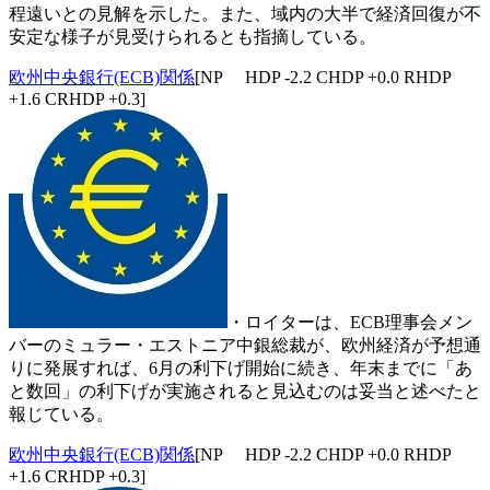
程遠いとの見解を示した。また、域内の大半で経済回復が不
安定な様子が見受けられるとも指摘している。
欧州中央銀行(ECB)関係
[NP HDP -2.2 CHDP +0.0 RHDP
+1.6 CRHDP +0.3]
・ロイターは、ECB理事会メン
バーのミュラー・エストニア中銀総裁が、欧州経済が予想通
りに発展すれば、6月の利下げ開始に続き、年末までに「あ
と数回」の利下げが実施されると見込むのは妥当と述べたと
報じている。
欧州中央銀行(ECB)関係
[NP HDP -2.2 CHDP +0.0 RHDP
+1.6 CRHDP +0.3]