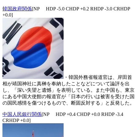
韓国政府関係
[NP HDP -5.0 CHDP +0.2 RHDP -3.0 CRHDP
+0.0]
・韓国外務省報道官は、岸田首
相が靖国神社に真榊を奉納したことなどについて論評を出
し、「深い失望と遺憾」を表明している。また中国も、東京
にある中国大使館の報道官が「日本の行いは被害を受けた国
の国民感情を傷つけるもので、断固反対する」と反発した。
中国人民銀行関係
[NP HDP +0.4 CHDP +0.0 RHDP -3.4
CRHDP +0.0]