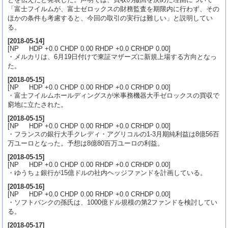
「富士フイルムが、富士ゼロックスの財務監査を期限内に行わず、その
ほかの条件も考慮すると、今回の取引の実行は難しい」と説明してい
る。
[
2018-05-14
]
[NP HDP +0.0 CHDP 0.00 RHDP +0.0 CRHDP 0.00]
・メルカリは、6月19日付けで東証マザーズに新規上場する方向となっ
た。
[
2018-05-15
]
[NP HDP +0.0 CHDP 0.00 RHDP +0.0 CRHDP 0.00]
・富士フイルムホールディングスが米事務機器大手ゼロックスの買収で
窮地に立たされた。
[
2018-05-15
]
[NP HDP +0.0 CHDP 0.00 RHDP +0.0 CRHDP 0.00]
・フランスの銀行大手クレディ・アグリコルの1-3月期純利益は8億56百
万ユーロとなった。予想は8億80百万ユーロの利益。
[
2018-05-15
]
[NP HDP +0.0 CHDP 0.00 RHDP +0.0 CRHDP 0.00]
・ゆうちょ銀行が15億ドルの社内ヘッジファンドを計画している。
[
2018-05-16
]
[NP HDP +0.0 CHDP 0.00 RHDP +0.0 CRHDP 0.00]
・ソフトバンクの孫氏は、1000億ドル規模の第2ファンドを検討してい
る。
[
2018-05-17
]