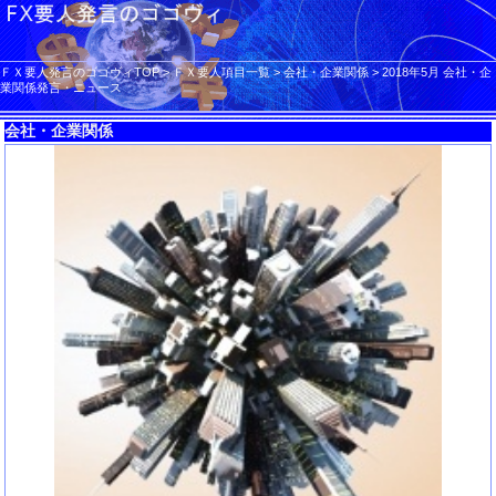
ＦＸ要人発言のゴゴヴィTOP
>
ＦＸ要人項目一覧
>
会社・企業関係
>
2018年5月 会社・企
業関係発言・ニュース
会社・企業関係