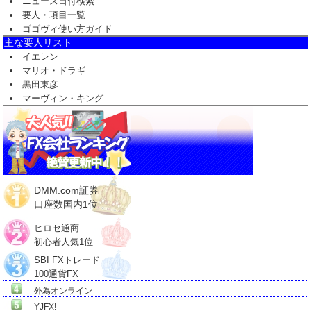
ニュース日付検索
要人・項目一覧
ゴゴヴィ使い方ガイド
主な要人リスト
イエレン
マリオ・ドラギ
黒田東彦
マーヴィン・キング
DMM.com証券
口座数国内1位
ヒロセ通商
初心者人気1位
SBI FXトレード
100通貨FX
外為オンライン
YJFX!