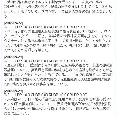
・武田薬品工業がアイルランド製薬大手シャイアーの買収に絡み、
2018年度中にも最大200億ドル規模の社債発行を検討していることがわ
かった、と報じている。国内企業としては最大規模の発行額になるとい
う。
[
2018-05-22
]
[NP HDP +0.0 CHDP 0.00 RHDP +0.0 CRHDP 0.00]
・ゆうちょ銀行の佐護勝紀副社長(最高投資責任者、CIO)は22日、ロイ
ターのインタビューに応じ、今年2月の世界株安局面を捉えて、インハ
ウスチームによる日本株式のアクティブ運用を開始したことを明らかに
した。3月末時点の残高は約300億円だが、将来的には数千億円規模ま
で増えるとの見通しを示した。
[
2018-05-29
]
[NP HDP +0.0 CHDP 0.00 RHDP +0.0 CRHDP 0.00]
・産経新聞は、日立製作所が28日開いた臨時取締役会で、英国の原発新
設計画について、英政府と事業の枠組みをめぐる協議を継続する方針を
確認したことが分かった、と報じている。これまでの協議では、英政府
が3兆円規模に膨らんだ総事業費のうち直接融資と現地金融機関の融資
で約2兆円を負担する譲歩案を示している。
[
2018-05-29
]
[NP HDP +0.0 CHDP 0.00 RHDP +0.0 CRHDP 0.00]
・政府は28日、日本製の「空気圧伝送用バルブ」に対する韓国の反ダン
ピング(不当廉売)課税について、世界貿易機関(WTO)の紛争処理小委員
会(パネル)が4月中旬に示した判断を不服とし、最終審に当たる上級委
員会に上訴した。