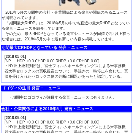
2018年5月の期間中の会社・企業関係による発言や関係のあるニュース
が掲載されています。
「期間最大RHDP」は、2018年5月の中でも直近の最大RHDPとなってい
る発言・ニュースを紹介しています。
そのため、最大RHDPとなっている発言やニュースが同値で2回以上有っ
た場合には、2018年5月の中で最も新しい内容を掲載しています。
期間最大CRHDPとなっている 発言・ニュース
[
2018-05-01
]
[NP HDP +0.0 CHDP 0.00 RHDP +0.0 CRHDP 0.00]
・NY州上級裁判所は、富士フィルムホールディングスによる米事務機
器大手セロックスの買収提案について、手続きの一時停止を命じた。買
収を受け入れたゼロックス側の判断に問題があったと認定している。
ゴゴヴィの注目 発言・ニュース
・期間中にゴゴヴィが注目する発言・ニュースは有りません。
会社・企業関係による2018年5月 発言・ニュース
[
2018-05-01
]
[NP HDP +0.0 CHDP 0.00 RHDP +0.0 CRHDP 0.00]
・NY州上級裁判所は、富士フィルムホールディングスによる米事務機
器大手セロックスの買収提案について、手続きの一時停止を命じた。買