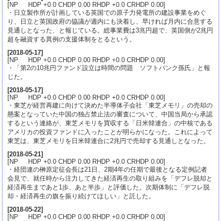
[NP HDP +0.0 CHDP 0.00 RHDP +0.0 CRHDP 0.00]
・日立製作所が計画している英国での原子力発電所の建設事業をめぐ
り、日立と英国政府の協議が週内にも決着し、早ければ月内に合意する
見通しとなった、と報じている。総事業費は3兆円超で、英国側が2兆円
超を融資する異例の支援体制をとるという。
[
2018-05-17
]
[NP HDP +0.0 CHDP 0.00 RHDP +0.0 CRHDP 0.00]
・「第2の10兆円ファンド設立は時間の問題 ソフトバンク孫氏」と報
じた。
[
2018-05-17
]
[NP HDP +0.0 CHDP 0.00 RHDP +0.0 CRHDP 0.00]
・東芝が経営再建に向けて決めた半導体子会社「東芝メモリ」の売却の
懸案となっていた中国の独占禁止法の審査について、中国当局から承認
するという連絡が、東芝メモリを買収する「日米韓連合」の中核である
アメリカの投資ファンドに入ったことが明らかになった。これによって
東芝は、東芝メモリを日米韓連合に2兆円で売却する見通しとなった。
[
2018-05-21
]
[NP HDP +0.0 CHDP 0.00 RHDP +0.0 CRHDP 0.00]
・経団連の榊原定征会長は21日、2期4年の任期で最後となる定例記者
会見で、就任時から注力してきた経済再生の取り組みを「デフレ脱却と
経済再生まであと1歩、あと半歩」と評価した。次期体制に「デフレ脱
却・経済再生の旗を振り続けてほしい」と託した。
[
2018-05-22
]
[NP HDP +0.0 CHDP 0.00 RHDP +0.0 CRHDP 0.00]