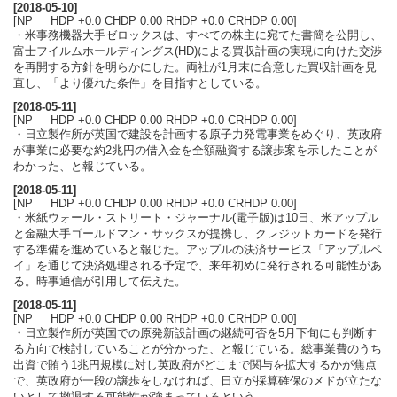
[
2018-05-10
]
[NP HDP +0.0 CHDP 0.00 RHDP +0.0 CRHDP 0.00]
・米事務機器大手ゼロックスは、すべての株主に宛てた書簡を公開し、
富士フイルムホールディングス(HD)による買収計画の実現に向けた交渉
を再開する方針を明らかにした。両社が1月末に合意した買収計画を見
直し、「より優れた条件」を目指すとしている。
[
2018-05-11
]
[NP HDP +0.0 CHDP 0.00 RHDP +0.0 CRHDP 0.00]
・日立製作所が英国で建設を計画する原子力発電事業をめぐり、英政府
が事業に必要な約2兆円の借入金を全額融資する譲歩案を示したことが
わかった、と報じている。
[
2018-05-11
]
[NP HDP +0.0 CHDP 0.00 RHDP +0.0 CRHDP 0.00]
・米紙ウォール・ストリート・ジャーナル(電子版)は10日、米アップル
と金融大手ゴールドマン・サックスが提携し、クレジットカードを発行
する準備を進めていると報じた。アップルの決済サービス「アップルペ
イ」を通じて決済処理される予定で、来年初めに発行される可能性があ
る。時事通信が引用して伝えた。
[
2018-05-11
]
[NP HDP +0.0 CHDP 0.00 RHDP +0.0 CRHDP 0.00]
・日立製作所が英国での原発新設計画の継続可否を5月下旬にも判断す
る方向で検討していることが分かった、と報じている。総事業費のうち
出資で賄う1兆円規模に対し英政府がどこまで関与を拡大するかが焦点
で、英政府が一段の譲歩をしなければ、日立が採算確保のメドが立たな
いとして撤退する可能性が強まっているという。