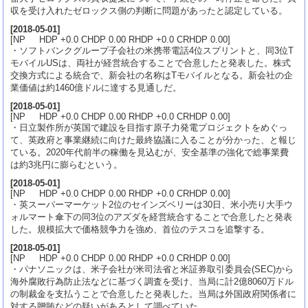
収を受け入れたゼロックス側の判断に問題があったと認定している。
[
2018-05-01
]
[NP HDP +0.0 CHDP 0.00 RHDP +0.0 CRHDP 0.00]
・ソフトバンクグループ子会社の米携帯電話4位スプリントと、同3位T
モバイルUSは、両社が経営統合することで合意したと発表した。株式
交換方式による統合で、新会社の名称はTモバイルとなる。新会社の企
業価値は約1460億ドルに達する見通しだ。
[
2018-05-01
]
[NP HDP +0.0 CHDP 0.00 RHDP +0.0 CRHDP 0.00]
・日立製作所が英国で建設を目指す原子力発電プロジェクトをめぐっ
て、英政府と事業継続に向けた最終協議に入ることが分かった、と報じ
ている。2020年代前半の稼働を見込むが、安全基準の強化で総事業費
は約3兆円に膨らむという。
[
2018-05-01
]
[NP HDP +0.0 CHDP 0.00 RHDP +0.0 CRHDP 0.00]
・英スーパーマーケット2位のセインズベリーは30日、米小売り大手ウ
ォルマート傘下の同3位のアズダを経営統合することで合意したと発表
した。規模拡大で価格競争力を強め、首位のテスコを追撃する。
[
2018-05-01
]
[NP HDP +0.0 CHDP 0.00 RHDP +0.0 CRHDP 0.00]
・パナソニックは、米子会社が米司法省と米証券取引委員会(SEC)から
海外腐敗行為防止法などに基づく調査を受け、当局に計2億8060万ドル
の制裁金を支払うことで合意したと発表した。当局は外国政府関係者に
対する贈賄などの疑いがあるとして調べていた。