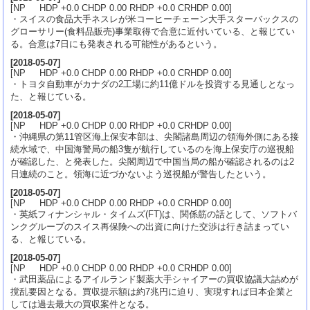
[NP HDP +0.0 CHDP 0.00 RHDP +0.0 CRHDP 0.00]
・スイスの食品大手ネスレが米コーヒーチェーン大手スターバックスの
グローサリー(食料品販売)事業取得で合意に近付いている、と報じてい
る。合意は7日にも発表される可能性があるという。
[
2018-05-07
]
[NP HDP +0.0 CHDP 0.00 RHDP +0.0 CRHDP 0.00]
・トヨタ自動車がカナダの2工場に約11億ドルを投資する見通しとなっ
た、と報じている。
[
2018-05-07
]
[NP HDP +0.0 CHDP 0.00 RHDP +0.0 CRHDP 0.00]
・沖縄県の第11管区海上保安本部は、尖閣諸島周辺の領海外側にある接
続水域で、中国海警局の船3隻が航行しているのを海上保安庁の巡視船
が確認した、と発表した。尖閣周辺で中国当局の船が確認されるのは2
日連続のこと。領海に近づかないよう巡視船が警告したという。
[
2018-05-07
]
[NP HDP +0.0 CHDP 0.00 RHDP +0.0 CRHDP 0.00]
・英紙フィナンシャル・タイムズ(FT)は、関係筋の話として、ソフトバ
ンクグループのスイス再保険への出資に向けた交渉は行き詰まってい
る、と報じている。
[
2018-05-07
]
[NP HDP +0.0 CHDP 0.00 RHDP +0.0 CRHDP 0.00]
・武田薬品によるアイルランド製薬大手シャイアーの買収協議大詰めが
撹乱要因となる。買収提示額は約7兆円に迫り、実現すれば日本企業と
しては過去最大の買収案件となる。