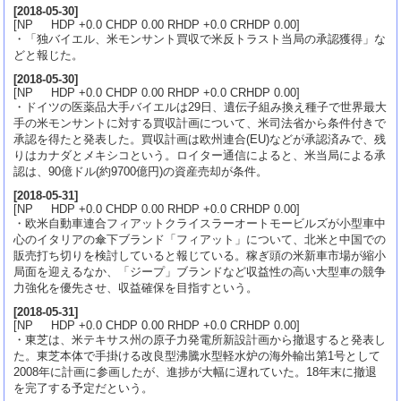
[
2018-05-30
]
[NP HDP +0.0 CHDP 0.00 RHDP +0.0 CRHDP 0.00]
・「独バイエル、米モンサント買収で米反トラスト当局の承認獲得」な
どと報じた。
[
2018-05-30
]
[NP HDP +0.0 CHDP 0.00 RHDP +0.0 CRHDP 0.00]
・ドイツの医薬品大手バイエルは29日、遺伝子組み換え種子で世界最大
手の米モンサントに対する買収計画について、米司法省から条件付きで
承認を得たと発表した。買収計画は欧州連合(EU)などが承認済みで、残
りはカナダとメキシコという。ロイター通信によると、米当局による承
認は、90億ドル(約9700億円)の資産売却が条件。
[
2018-05-31
]
[NP HDP +0.0 CHDP 0.00 RHDP +0.0 CRHDP 0.00]
・欧米自動車連合フィアットクライスラーオートモービルズが小型車中
心のイタリアの傘下ブランド「フィアット」について、北米と中国での
販売打ち切りを検討していると報じている。稼ぎ頭の米新車市場が縮小
局面を迎えるなか、「ジープ」ブランドなど収益性の高い大型車の競争
力強化を優先させ、収益確保を目指すという。
[
2018-05-31
]
[NP HDP +0.0 CHDP 0.00 RHDP +0.0 CRHDP 0.00]
・東芝は、米テキサス州の原子力発電所新設計画から撤退すると発表し
た。東芝本体で手掛ける改良型沸騰水型軽水炉の海外輸出第1号として
2008年に計画に参画したが、進捗が大幅に遅れていた。18年末に撤退
を完了する予定だという。