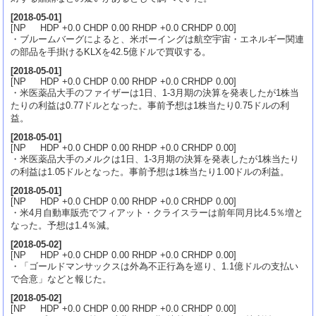
[
2018-05-01
]
[NP HDP +0.0 CHDP 0.00 RHDP +0.0 CRHDP 0.00]
・ブルームバーグによると、米ボーイングは航空宇宙・エネルギー関連
の部品を手掛けるKLXを42.5億ドルで買収する。
[
2018-05-01
]
[NP HDP +0.0 CHDP 0.00 RHDP +0.0 CRHDP 0.00]
・米医薬品大手のファイザーは1日、1-3月期の決算を発表したが1株当
たりの利益は0.77ドルとなった。事前予想は1株当たり0.75ドルの利
益。
[
2018-05-01
]
[NP HDP +0.0 CHDP 0.00 RHDP +0.0 CRHDP 0.00]
・米医薬品大手のメルクは1日、1-3月期の決算を発表したが1株当たり
の利益は1.05ドルとなった。事前予想は1株当たり1.00ドルの利益。
[
2018-05-01
]
[NP HDP +0.0 CHDP 0.00 RHDP +0.0 CRHDP 0.00]
・米4月自動車販売でフィアット・クライスラーは前年同月比4.5％増と
なった。予想は1.4％減。
[
2018-05-02
]
[NP HDP +0.0 CHDP 0.00 RHDP +0.0 CRHDP 0.00]
・「ゴールドマンサックスは外為不正行為を巡り、1.1億ドルの支払い
で合意」などと報じた。
[
2018-05-02
]
[NP HDP +0.0 CHDP 0.00 RHDP +0.0 CRHDP 0.00]