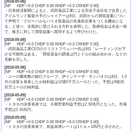
[
2018-05-08
]
[NP HDP +0.0 CHDP 0.00 RHDP +0.0 CRHDP 0.00]
・日本経済新聞によると、武田薬品工業による完全子会社化で合意した
アイルランド製薬大手のシャイアーは8日、武田からの買収提案につい
て声明で「グローバルなバイオ医薬品の先進的企業をつくる機会にな
る」と述べ、全面的に受け入れる方針を表明した。取締役会は全会一致
で、株主に対して買収提案へ賛同するよう呼びかけた。
[
2018-05-08
]
[NP HDP +0.0 CHDP 0.00 RHDP +0.0 CRHDP 0.00]
・武田薬品工業CEOのクリストフウェバー氏は8日「レーティングが下
がる可能性はある」「買収資金の調達は円とドルの組み合わせ」などの
見解を示した。
[
2018-05-08
]
[NP HDP +0.0 CHDP 0.00 RHDP +0.0 CRHDP 0.00]
・ユーロ圏有数の銀行グループ、伊インテーザ・サンパオロは8日、1-3
月の決算を発表したが純利益は12億5千万ユーロだった。予想は9億26
百万ユーロの純利益。
[
2018-05-09
]
[NP HDP +0.0 CHDP 0.00 RHDP +0.0 CRHDP 0.00]
・トヨタの決算発表では、今期営業利益予想は2.30兆円となった。市場
予想は2.16兆円。
[
2018-05-09
]
[NP HDP +0.0 CHDP 0.00 RHDP +0.0 CRHDP 0.00]
・トヨタの決算発表で、前提為替レートは1ドル＝105円と示された。