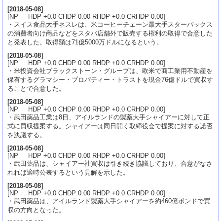
[
2018-05-08
]
[NP HDP +0.0 CHDP 0.00 RHDP +0.0 CRHDP 0.00]
・スイス食品大手ネスレは、米コーヒーチェーン最大手スターバックス
の消費者向け商品などをスタバ店舗外で販売する権利の取得で合意した
と発表した。取得額は71億5000万ドルになるという。
[
2018-05-08
]
[NP HDP +0.0 CHDP 0.00 RHDP +0.0 CRHDP 0.00]
・米投資会社ブラックストーン・グループは、欧米で商工業用不動産を
保有するグラマシー・プロパティー・トラストを現金76億ドルで買収す
ることで合意した。
[
2018-05-08
]
[NP HDP +0.0 CHDP 0.00 RHDP +0.0 CRHDP 0.00]
・武田薬品工業は8日、アイルランドの製薬大手シャイアーに対して正
式に買収提案する。シャイアーは同日開く取締役会で提案に対する諾否
を決議する。
[
2018-05-08
]
[NP HDP +0.0 CHDP 0.00 RHDP +0.0 CRHDP 0.00]
・武田薬品は、シャイアー社買収は引き続き協議しており、合意がなさ
れれば適時公表するという見解を示した。
[
2018-05-08
]
[NP HDP +0.0 CHDP 0.00 RHDP +0.0 CRHDP 0.00]
・武田薬品は、アイルランド製薬大手シャイアーを約460億ポンドで買
収の方向となった。