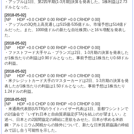
・アップルは1日、第2四半期(1-3月期)決算を発表した。1株利益は2.73
ドルとなった。
[
2018-05-02
]
[NP HDP +0.0 CHDP 0.00 RHDP +0.0 CRHDP 0.00]
・アップルの3Q売上高見通しは515億-535億ドル。市場予想は514億ド
ルだった。また、1000億ドルの新たな自社株買いと16％増配を発表し
た。
[
2018-05-02
]
[NP HDP +0.0 CHDP 0.00 RHDP +0.0 CRHDP 0.00]
・ファストフード大手ヤム・ブランズは2日、1-3月期の決算を発表した
が1株当たりの利益は0.90ドルとなった。事前予想は1株当たり0.68ドル
の利益。
[
2018-05-02
]
[NP HDP +0.0 CHDP 0.00 RHDP +0.0 CRHDP 0.00]
・米クレジットカード大手のマスターカードは2日、1-3月期の決算を発
表したが1株当たりの利益は1.50ドルとなった。事前予想は1株当たり
1.24ドルの利益。
[
2018-05-02
]
[NP HDP +0.0 CHDP 0.00 RHDP +0.0 CRHDP 0.00]
・米通商代表部(USTR)のライトハイザー代表は1日、首都ワシントンで
の討論会で「いずれ日本と自由貿易協定(FTA)を結ぶのが望ましい」と
述べ、日本との2国間協定の締結に意欲をみせた。日本が求める米鉄
鋼・アルミニウム関税からの除外について、新たな日米貿易協議の枠組
みで話し合う可能性を示した。