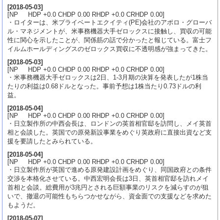
[
2018-05-03
]
[NP HDP +0.0 CHDP 0.00 RHDP +0.0 CRHDP 0.00]
・ロイターは、米プライベートエクイティ(PE)会社のアポロ・グローバ
ル・マネジメントが、米事務機器大手ゼロックスに接触し、買収の可能
性に関心を示したことが、関係筋の話で分かったと報じている。富士フ
イルムホールディングスのゼロックス買収に不透明感が強まってきた。
[
2018-05-03
]
[NP HDP +0.0 CHDP 0.00 RHDP +0.0 CRHDP 0.00]
・米事務機器大手ゼロックスは2日、1-3月期の決算を発表したが1株当
たりの利益は0.68ドルとなった。事前予想は1株当たり0.73ドルの利
益。
[
2018-05-04
]
[NP HDP +0.0 CHDP 0.00 RHDP +0.0 CRHDP 0.00]
・日立製作所の中西会長は、ロンドンの英首相官邸を訪問し、メイ英首
相と会談した。英国での原発新設事業をめぐり英政府に直接出資など支
援を要請したとみられている。
[
2018-05-04
]
[NP HDP +0.0 CHDP 0.00 RHDP +0.0 CRHDP 0.00]
・日立製作所が英国で進める原発建設計画をめぐり、同国政府との条件
交渉を本格化させている。中西宏明会長は3日、英首相官邸を訪れメイ
首相と会談。総費用が3兆円とされる巨額事業のリスクを減らすのが狙
いで、撤退の可能性もちらつかせながら、資金面での支援などを求めた
もようだ。
[
2018-05-07
]