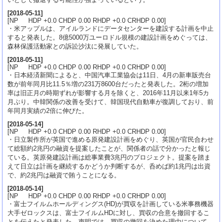
[
2018-05-11
]
[NP HDP +0.0 CHDP 0.00 RHDP +0.0 CRHDP 0.00]
・米アップルは、アイルランドにデータセンターを建設する計画を中止
すると発表した。8億5000万ユーロドル規模の建設計画をめぐっては、
森林保護活動家との訴訟沙汰に発展していた。
[
2018-05-11
]
[NP HDP +0.0 CHDP 0.00 RHDP +0.0 CRHDP 0.00]
・日本経済新聞によると、中国汽車工業協会は11日、4月の新車販売台
数が前年同月比11.5％増の231万8600台だったと発表した。2桁の増加
率は旧正月の時期ずれが影響する月を除くと、2016年11月以来1年5カ
月ぶり。中韓関係の改善を受けて、韓国現代自動車が復調しており、前
年同月実績の2倍に伸びた。
[
2018-05-14
]
[NP HDP +0.0 CHDP 0.00 RHDP +0.0 CRHDP 0.00]
・日立製作所が英国で進める原発建設計画をめぐり、英国が官民合わせ
て総額約2兆円の融資を提案したことが、関係者の話で分かったと報じ
ている。英原発建設計画は総事業費3兆円のプロジェクト。提案を踏ま
えて日立は計画を継続するかどうか判断するが、呑めば約1兆円は出資
で、約2兆円は融資で賄うことになる。
[
2018-05-14
]
[NP HDP +0.0 CHDP 0.00 RHDP +0.0 CRHDP 0.00]
・富士フイルムホールディングス(HD)が買収を計画している米事務機器
大手ゼロックスは、富士フイルムHDに対し、買収の合意を撤回するこ
とを伝えたと発表した。声明では、買収の撤回を決めた理由について