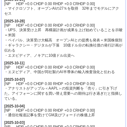
[NP HDP +0.0 CHDP 0.00 RHDP +0.0 CRHDP 0.00]
・マイクロソフト、オープンAIの27％を取得 32年までモデルにアク
セス
[
2025-10-28
]
[NP HDP +0.0 CHDP 0.00 RHDP +0.0 CRHDP 0.00]
・UPS、決算受け上昇 再構築計画が成果を上げ始めていることを示唆
＝米国
・ペイパル、決算受け大幅高 オープンAIとの提携も発表＝米国株個別
・ギャラクシー・デジタルが下落 10億ドル分の転換社債の発行計画が
伝わる
・エヌビディア、ノキアに10億ドル出資へ
[
2025-10-11
]
[NP HDP +0.0 CHDP 0.00 RHDP +0.0 CRHDP 0.00]
・エヌビディア、中国が同社製のAI半導体の輸入検査強化と伝わる
[
2025-10-07
]
[NP HDP +0.0 CHDP 0.00 RHDP +0.0 CRHDP 0.00]
・アナリストがアップル＜AAPL＞の投資判断を「売り」に引き下げ
た。アイフォーンに関する買い替え需要への期待は行き過ぎだと指摘し
ている。
[
2025-10-04
]
[NP HDP +0.0 CHDP 0.00 RHDP +0.0 CRHDP 0.00]
・通信社報道記事を受けてGM及びフォードの株価上昇
[
2025-10-03
]
[NP HDP +0.0 CHDP 0.00 RHDP +0.0 CRHDP 0.00]