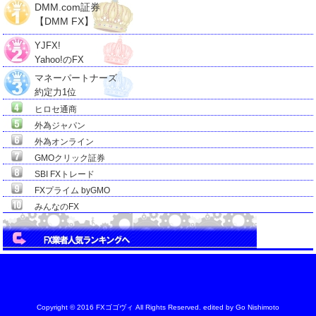
DMM.com証券
【DMM FX】
YJFX!
Yahoo!のFX
マネーパートナーズ
約定力1位
ヒロセ通商
外為ジャパン
外為オンライン
GMOクリック証券
SBI FXトレード
FXプライム byGMO
みんなのFX
Copyright © 2016 FXゴゴヴィ All Rights Reserved. edited by
Go Nishimoto