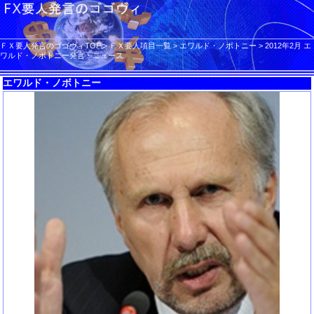
ＦＸ要人発言のゴゴヴィTOP
>
ＦＸ要人項目一覧
>
エワルド・ノボトニー
>
2012年2月 エ
ワルド・ノボトニー発言・ニュース
エワルド・ノボトニー