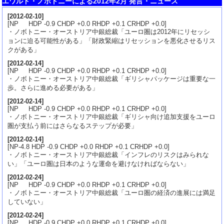
エワルド・ノボトニーによる2012年2月 発言・ニュース
[
2012-02-10
]
[NP HDP -0.9 CHDP +0.0 RHDP +0.1 CRHDP +0.0]
・ノボトニー・オーストリア中銀総裁「ユーロ圏は2012年にリセッシ
ョンに迫る可能性がある」「財政緊縮はリセッションを悪化させるリス
クがある」
[
2012-02-14
]
[NP HDP -0.9 CHDP +0.0 RHDP +0.1 CRHDP +0.0]
・ノボトニー・オーストリア中銀総裁「ギリシャパッケージは重要な一
歩。さらに進める必要がある」
[
2012-02-14
]
[NP HDP -0.9 CHDP +0.0 RHDP +0.1 CRHDP +0.0]
・ノボトニー・オーストリア中銀総裁「ギリシャ向け追加支援をユーロ
圏が支払う前にはさらなるステップが必要」
[
2012-02-14
]
[NP-4.8 HDP -0.9 CHDP +0.0 RHDP +0.1 CRHDP +0.0]
・ノボトニー・オーストリア中銀総裁「インフレのリスクはみられな
い」「ユーロ圏は日本のような運命を避けなければならない」
[
2012-02-24
]
[NP HDP -0.9 CHDP +0.0 RHDP +0.1 CRHDP +0.0]
・ノボトニー・オーストリア中銀総裁「ユーロ圏の経済の進展には満足
していない」
[
2012-02-24
]
[NP HDP -0.9 CHDP +0.0 RHDP +0.1 CRHDP +0.0]