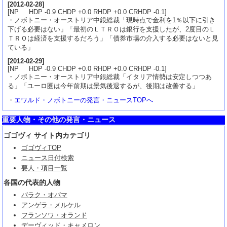
[
2012-02-28
]
[NP HDP -0.9 CHDP +0.0 RHDP +0.0 CRHDP -0.1]
・ノボトニー・オーストリア中銀総裁「現時点で金利を1％以下に引き
下げる必要はない」「最初のＬＴＲＯは銀行を支援したが、2度目のＬ
ＴＲＯは経済を支援するだろう」「債券市場の介入する必要はないと見
ている」
[
2012-02-29
]
[NP HDP -0.9 CHDP +0.0 RHDP +0.0 CRHDP -0.1]
・ノボトニー・オーストリア中銀総裁「イタリア情勢は安定しつつあ
る」「ユーロ圏は今年前期は景気後退するが、後期は改善する」
・
エワルド・ノボトニーの発言・ニュースTOPへ
重要人物・その他の発言・ニュース
ゴゴヴィ サイト内カテゴリ
ゴゴヴィTOP
ニュース日付検索
要人・項目一覧
各国の代表的人物
バラク・オバマ
アンゲラ・メルケル
フランソワ・オランド
デーヴィッド・キャメロン