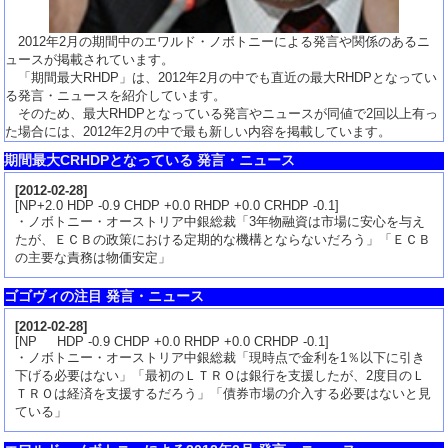
2012年2月の期間中のエワルド・ノボトニーによる発言や関係のあるニ
ュースが掲載されています。
「期間最大RHDP」は、2012年2月の中でも直近の最大RHDPとなってい
る発言・ニュースを紹介しています。
そのため、最大RHDPとなっている発言やニュースが同値で2回以上有っ
た場合には、2012年2月の中で最も新しい内容を掲載しています。
期間最大CRHDPとなっている 発言・ニュース
[
2012-02-28
]
[NP+2.0 HDP -0.9 CHDP +0.0 RHDP +0.0 CRHDP -0.1]
・ノボトニー・オーストリア中銀総裁「3年物融資は市場に安心を与え
たが、ＥＣＢの政策における定期的な機構とならないだろう」「ＥＣＢ
の主要な責務は物価安定」
ゴゴヴィの注目 発言・ニュース
[
2012-02-28
]
[NP HDP -0.9 CHDP +0.0 RHDP +0.0 CRHDP -0.1]
・ノボトニー・オーストリア中銀総裁「現時点で金利を1％以下に引き
下げる必要はない」「最初のＬＴＲＯは銀行を支援したが、2度目のＬ
ＴＲＯは経済を支援するだろう」「債券市場の介入する必要はないと見
ている」