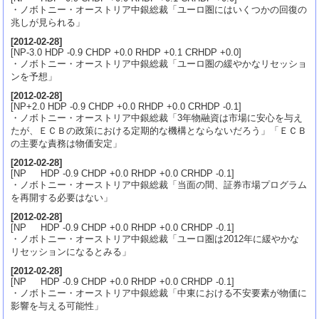
・ノボトニー・オーストリア中銀総裁「ユーロ圏にはいくつかの回復の
兆しが見られる」
[
2012-02-28
]
[NP-3.0 HDP -0.9 CHDP +0.0 RHDP +0.1 CRHDP +0.0]
・ノボトニー・オーストリア中銀総裁「ユーロ圏の緩やかなリセッショ
ンを予想」
[
2012-02-28
]
[NP+2.0 HDP -0.9 CHDP +0.0 RHDP +0.0 CRHDP -0.1]
・ノボトニー・オーストリア中銀総裁「3年物融資は市場に安心を与え
たが、ＥＣＢの政策における定期的な機構とならないだろう」「ＥＣＢ
の主要な責務は物価安定」
[
2012-02-28
]
[NP HDP -0.9 CHDP +0.0 RHDP +0.0 CRHDP -0.1]
・ノボトニー・オーストリア中銀総裁「当面の間、証券市場プログラム
を再開する必要はない」
[
2012-02-28
]
[NP HDP -0.9 CHDP +0.0 RHDP +0.0 CRHDP -0.1]
・ノボトニー・オーストリア中銀総裁「ユーロ圏は2012年に緩やかな
リセッションになるとみる」
[
2012-02-28
]
[NP HDP -0.9 CHDP +0.0 RHDP +0.0 CRHDP -0.1]
・ノボトニー・オーストリア中銀総裁「中東における不安要素が物価に
影響を与える可能性」