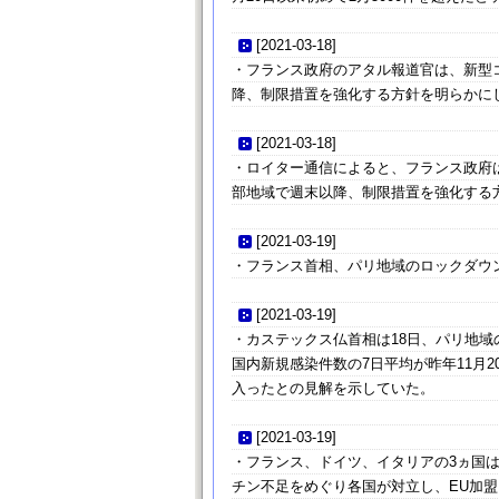
[
2021-03-18
]
・フランス政府のアタル報道官は、新型
降、制限措置を強化する方針を明らかに
[
2021-03-18
]
・ロイター通信によると、フランス政府
部地域で週末以降、制限措置を強化する
[
2021-03-19
]
・フランス首相、パリ地域のロックダウ
[
2021-03-19
]
・カステックス仏首相は18日、パリ地域
国内新規感染件数の7日平均が昨年11月2
入ったとの見解を示していた。
[
2021-03-19
]
・フランス、ドイツ、イタリアの3ヵ国
チン不足をめぐり各国が対立し、EU加