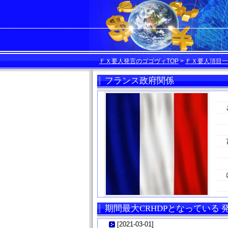
ＦＸ要人発言のゴゴヴィTOP
>
ＦＸ要人項目一
フランス政府関係
期間最大CRHDPとなっている
[
2021-03-01
]