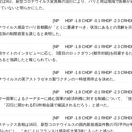
官は9日、新型コロナウイルス変異株の流行により、パリと周辺地域で医療が
していないと明らかにした。
[NP HDP -1.8 CHDP -0.1 RHDP -2.3 CRHDP
ナウイルス感染でパリ首都圏が「とくに憂慮すべき」状況にあるとの見解を
追加の制限措置を講じると表明した。
[NP HDP -1.8 CHDP -0.1 RHDP -2.3 CRHDP
サイトのインタビューに応じ、3度目のロックダウン(都市封鎖)を回避する
あると強調したと報じられている。
[NP HDP -1.8 CHDP -0.1 RHDP -2.3 CRHDP
ロナウイルスの英アストラゼネカ製ワクチンの一時使用停止を決めた。
[NP HDP -1.8 CHDP -0.1 RHDP -2.3 CRHDP
マー国軍によるクーデターに絡む国軍の経済利権に対する制裁について、「
「22日に開かれるEU外相会議で確認されるだろう」と述べた。
[NP HDP -1.8 CHDP -0.1 RHDP -2.3 CRHDP
テックス首相は16日、新型コロナウイルスの国内新規感染件数の7日平均が昨
たと明らかにし、これによりフランスは感染拡大第3波に入ったと述べた。