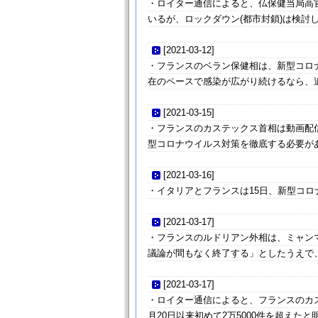
・ロイター通信によると、仏保健当局高
いるが、ロックダウン(都市封鎖)は検討
[
2021-03-12
]
・フランスのベラン保健相は、新型コロ
在のペースで感染が広がり続けるなら、
[
2021-03-15
]
・フランスのカステックス首相は動画配信
型コロナウイルス対策を徹底する必要が
[
2021-03-16
]
・イタリアとフランスは15日、新型コ
[
2021-03-17
]
・フランスのルドリアン外相は、ミャン
議論が間もなく終了する」としたうえで、
[
2021-03-17
]
・ロイター通信によると、フランスのカス
月20日以来初めて2万5000件を超え