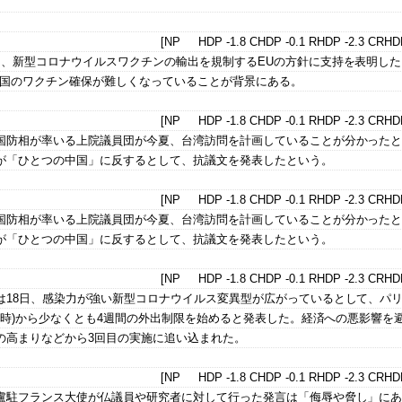
[NP HDP -1.8 CHDP -0.1 RHDP -2.3 CRHDP
は、新型コロナウイルスワクチンの輸出を規制するEUの方針に支持を表明し
盟国のワクチン確保が難しくなっていることが背景にある。
[NP HDP -1.8 CHDP -0.1 RHDP -2.3 CRHDP
国防相が率いる上院議員団が今夏、台湾訪問を計画していることが分かった
が「ひとつの中国」に反するとして、抗議文を発表したという。
[NP HDP -1.8 CHDP -0.1 RHDP -2.3 CRHDP
国防相が率いる上院議員団が今夏、台湾訪問を計画していることが分かった
が「ひとつの中国」に反するとして、抗議文を発表したという。
[NP HDP -1.8 CHDP -0.1 RHDP -2.3 CRHDP
18日、感染力が強い新型コロナウイルス変異型が広がっているとして、パリ
前8時)から少なくとも4週間の外出制限を始めると発表した。経済への悪影響を
の高まりなどから3回目の実施に追い込まれた。
[NP HDP -1.8 CHDP -0.1 RHDP -2.3 CRHDP
盧駐フランス大使が仏議員や研究者に対して行った発言は「侮辱や脅し」に