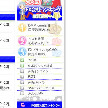
 -0.2]
DMM.com証券
口座数国内1位
ヒロセ通商
 -0.2]
初心者人気1位
FXプライム byGMO
約定率100％
YJFX!
GMOクリック証券
 -0.2]
外為オンライン
FXTS
 -0.2]
外為ジャパン
開場され
マネーパートナーズ
みんなのFX
 -0.2]