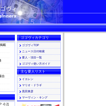
ゴゴヴィカテゴリ
掲載
ゴゴヴィTOP
ニュース日付検索
要人・項目一覧
発
ゴゴヴィ使い方ガイド
主な要人リスト
場合
イエレン
マリオ・ドラギ
黒田東彦
マーヴィン・キング
 -0.2]