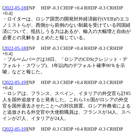
[
2022-05-18
]
[NP HDP -0.3 CHDP +0.4 RHDP -0.3 CRHDP
+0.4]
・ロイターは、ロシア国営の開発対外経済銀行(VEB)のエコ
ノミストらが、西側から前例のない制裁を受けている同国経
済について、抵抗しうる力はあるが、輸入の大幅増と自由が
必要との見解をまとめたと報じている。
[
2022-05-18
]
[NP HDP -0.3 CHDP +0.4 RHDP -0.3 CRHDP
+0.4]
・ブルームバーグは18日、「ロシアのCDS(クレジット・デ
フォルト・スワップ)、1年以内のデフォルト確率90％を示
唆」などと報じた。
[
2022-05-19
]
[NP HDP -0.3 CHDP +0.4 RHDP -0.3 CRHDP
+0.4]
・ロシアは、フランス、スペイン、イタリアの外交官ら計85
人を国外追放すると発表した。これら3ヵ国がロシアの外交
官を国外退去させたことへの対抗措置。ロシア外務省による
と追放される外交官や大使館職員は、フランスが34人、スペ
インが27人、イタリアが24人。
[
2022-05-19
]
[NP HDP -0.3 CHDP +0.4 RHDP -0.3 CRHDP