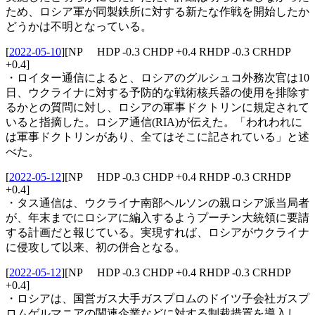
ため、ロシア軍が同製鉄所に対する新たな作戦を開始したか
どうかは不明となっている。
[
2022-05-10
]
[NP HDP -0.3 CHDP +0.4 RHDP -0.3 CRHDP
+0.4]
・ロイター通信によると、ロシアのグルシュコ外務次官は10
日、ウクライナに対する予防的な戦術核兵器の使用を排除す
るかとの質問に対し、ロシアの軍事ドクトリンに規定されて
いると指摘した。ロシア通信(RIA)が伝えた。「われわれに
は軍事ドクトリンがあり、全てはそこに記されている」と述
べた。
[
2022-05-12
]
[NP HDP -0.3 CHDP +0.4 RHDP -0.3 CRHDP
+0.4]
・タス通信は、ウクライナ南部ヘルソンの親ロシア派当局者
が、年末までにロシアに編入するようプーチン大統領に要請
する計画だと報じている。実現すれば、ロシアがウクライナ
に侵攻して以来、初の併合となる。
[
2022-05-12
]
[NP HDP -0.3 CHDP +0.4 RHDP -0.3 CRHDP
+0.4]
・ロシアは、国営ガス大手ガスプロムのドイツ子会社ガスプ
ロムゲルマニアの関連企業などに対する制裁措置を導入し