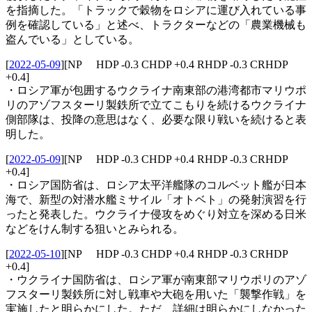
を指摘した。「トラックで穀物をロシアに運び入れている事
例を確認している」と述べ、トラクターなどの「農業機械も
盗んでいる」としている。
[
2022-05-09
]
[NP HDP -0.3 CHDP +0.4 RHDP -0.3 CRHDP
+0.4]
・ロシア軍が包囲するウクライナ南東部の港湾都市マリウポ
リのアゾフスターリ製鉄所で立てこもりを続けるウクライナ
側部隊は、投降の意思はなく、必要な限り戦いを続けると表
明した。
[
2022-05-09
]
[NP HDP -0.3 CHDP +0.4 RHDP -0.3 CRHDP
+0.4]
・ロシア国防省は、ロシア太平洋艦隊のコルベット艦が日本
海で、新型の対潜水艦ミサイル「オトベト」の発射演習を行
ったと発表した。ウクライナ侵攻をめぐり対立を深める日米
などをけん制する狙いとみられる。
[
2022-05-10
]
[NP HDP -0.3 CHDP +0.4 RHDP -0.3 CRHDP
+0.4]
・ウクライナ国防省は、ロシア軍が南東部マリウポリのアゾ
フスターリ製鉄所に対し戦車や大砲を用いた「襲撃作戦」を
実施したと明らかにした。ただ、詳細は明らかにしなかった