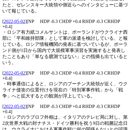
たと、ゼレンスキー大統領や側近らへのインタビューに基づ
いて報じている。
[
2022-05-02
]
[NP HDP -0.3 CHDP +0.4 RHDP -0.3 CRHDP
+0.4]
・ロシア有力紙コメルサントは、ポーランドがウクライナ西
部に「平和維持部隊」として軍の派遣を検討している、と報
じている。ロシア情報機関の発表に基づいているが、ポーラ
ンド側が1日から国内で大規模軍事演習を実施すると発表し
たこともあり「単なる臆測ではない」との指摘も出ていると
いう。
[
2022-05-02
]
[NP HDP -0.3 CHDP +0.4 RHDP -0.3 CRHDP
+0.4]
・時事通信によると、ロシアのプーチン大統領が近く、ウク
ライナ侵攻の位置付けを現在の「特別軍事作戦」から「戦
争」へと拡大するとの観測が浮上している。
[
2022-05-02
]
[NP HDP -0.3 CHDP +0.4 RHDP -0.3 CRHDP
+0.4]
・ロシアのラブロフ外相は、イタリアのテレビ局に対し、第
2次世界大戦の対ナチス・ドイツ勝利を祝う9日の戦勝記念日
は、ウクライナにおける軍事作戦に何の関係もないとの認識