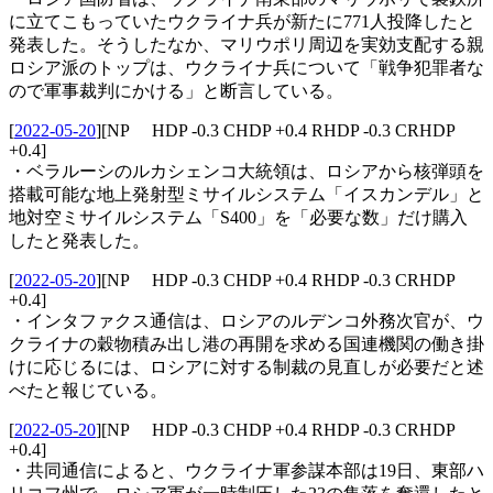
に立てこもっていたウクライナ兵が新たに771人投降したと
発表した。そうしたなか、マリウポリ周辺を実効支配する親
ロシア派のトップは、ウクライナ兵について「戦争犯罪者な
ので軍事裁判にかける」と断言している。
[
2022-05-20
]
[NP HDP -0.3 CHDP +0.4 RHDP -0.3 CRHDP
+0.4]
・ベラルーシのルカシェンコ大統領は、ロシアから核弾頭を
搭載可能な地上発射型ミサイルシステム「イスカンデル」と
地対空ミサイルシステム「S400」を「必要な数」だけ購入
したと発表した。
[
2022-05-20
]
[NP HDP -0.3 CHDP +0.4 RHDP -0.3 CRHDP
+0.4]
・インタファクス通信は、ロシアのルデンコ外務次官が、ウ
クライナの穀物積み出し港の再開を求める国連機関の働き掛
けに応じるには、ロシアに対する制裁の見直しが必要だと述
べたと報じている。
[
2022-05-20
]
[NP HDP -0.3 CHDP +0.4 RHDP -0.3 CRHDP
+0.4]
・共同通信によると、ウクライナ軍参謀本部は19日、東部ハ