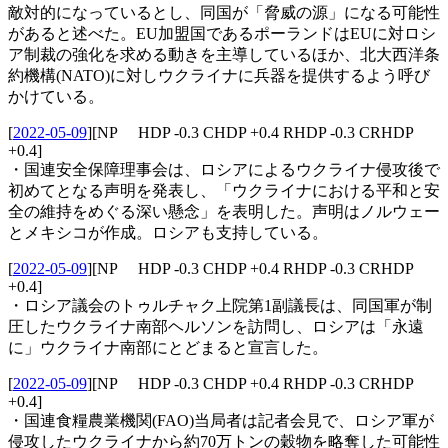
敵対的になっているとし、同国が「脅威の源」になる可能性
があると述べた。EU加盟国であるポーランドはEUに対ロシ
ア制裁の強化を求める動きを主導しているほか、北大西洋条
約機構(NATO)に対しウクライナに兵器を提供するよう呼び
かけている。
[
2022-05-09
]
[NP HDP -0.3 CHDP +0.4 RHDP -0.3 CRHDP
+0.4]
・国連安全保障理事会は、ロシアによるウクライナ侵攻後で
初めてとなる声明を発表し、「ウクライナにおける平和と安
全の維持をめぐる深い懸念」を表明した。声明はノルウェー
とメキシコが作成。ロシアも支持している。
[
2022-05-09
]
[NP HDP -0.3 CHDP +0.4 RHDP -0.3 CRHDP
+0.4]
・ロシア議会のトゥルチャク上院第1副議長は、同国軍が制
圧したウクライナ南部ヘルソンを訪問し、ロシアは「永遠
に」ウクライナ南部にとどまると宣言した。
[
2022-05-09
]
[NP HDP -0.3 CHDP +0.4 RHDP -0.3 CRHDP
+0.4]
・国連食糧農業機関(FAO)当局者は記者会見で、ロシア軍が
侵攻したウクライナから約70万トンの穀物を略奪した可能性