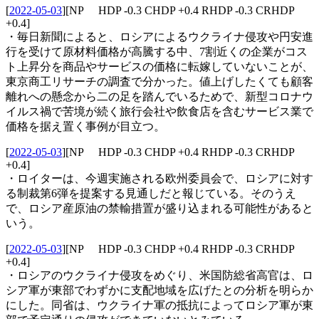
[
2022-05-03
]
[NP HDP -0.3 CHDP +0.4 RHDP -0.3 CRHDP
+0.4]
・毎日新聞によると、ロシアによるウクライナ侵攻や円安進
行を受けて原材料価格が高騰する中、7割近くの企業がコス
ト上昇分を商品やサービスの価格に転嫁していないことが、
東京商工リサーチの調査で分かった。値上げしたくても顧客
離れへの懸念から二の足を踏んでいるためで、新型コロナウ
イルス禍で苦境が続く旅行会社や飲食店を含むサービス業で
価格を据え置く事例が目立つ。
[
2022-05-03
]
[NP HDP -0.3 CHDP +0.4 RHDP -0.3 CRHDP
+0.4]
・ロイターは、今週実施される欧州委員会で、ロシアに対す
る制裁第6弾を提案する見通しだと報じている。そのうえ
で、ロシア産原油の禁輸措置が盛り込まれる可能性があると
いう。
[
2022-05-03
]
[NP HDP -0.3 CHDP +0.4 RHDP -0.3 CRHDP
+0.4]
・ロシアのウクライナ侵攻をめぐり、米国防総省高官は、ロ
シア軍が東部でわずかに支配地域を広げたとの分析を明らか
にした。同省は、ウクライナ軍の抵抗によってロシア軍が東