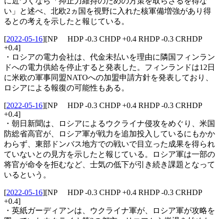
に近づくなら「抑止力維持のための方策を取らざるを得な
い」と述べ、北欧2ヵ国を視野に入れた核軍備増強があり得
るとの考えを示したと報じている。
[
2022-05-16
]
[NP HDP -0.3 CHDP +0.4 RHDP -0.3 CRHDP
+0.4]
・ロシアの電力会社は、代金未払いを理由に隣国フィンラン
ドへの電力供給を停止すると発表した。フィンランドは12日
に米欧の軍事同盟NATOへの加盟申請方針を発表しており、
ロシアによる報復の可能性もある。
[
2022-05-16
]
[NP HDP -0.3 CHDP +0.4 RHDP -0.3 CRHDP
+0.4]
・朝日新聞は、ロシアによるウクライナ侵攻をめぐり、米国
防総省高官が、ロシア軍が戦力を追加投入しているにもかか
わらず、東部ドンバス地方での戦いで目立った成果を得られ
ていないとの見方を示したと報じている。ロシア軍は一部の
将官が命令を拒むなど、士気の低下が引き続き課題となって
いるという。
[
2022-05-16
]
[NP HDP -0.3 CHDP +0.4 RHDP -0.3 CRHDP
+0.4]
・英紙ガーディアンは、ウクライナ軍が、ロシア軍が攻略を