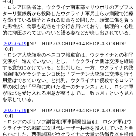
+0.4]
・ロシア国防省は、ウクライナ南東部マリウポリのアゾフス
ターリ製鉄所から投降したウクライナ軍兵士らが病院で治療
を受けている様子とされる動画を公開した。頭部に傷を負っ
た男性が、食事も処遇も十分行き届いており、物理的・心理
的に抑圧されてはいないと語る姿などが映し出されている。
[
2022-05-19
]
[NP HDP -0.3 CHDP +0.4 RHDP -0.3 CRHDP
+0.4]
・ロシア大統領府のペスコフ報道官は、ウクライナとの和平
交渉が「進んでいない」とし、「ウクライナ側は交渉を継続
する意欲にかけている」と批判した。一方、ウクライナ内務
省顧問のゲラシチェンコ氏は「プーチン大統領に交渉を行う
用意はできていない」と批判。ウクライナに侵攻するロシア
軍の敗北が「平和に向けた唯一のチャンス」とし、ロシア軍
が敗北を受け入れる用意が整うまでに「数ヵ月」という見方
を示している。
[
2022-05-19
]
[NP HDP -0.3 CHDP +0.4 RHDP -0.3 CRHDP
+0.4]
・ロシアのボリソフ副首相(軍事開発担当)は、ロシア軍はウ
クライナでの戦闘に次世代レーザー兵器を投入していると明
らかにした。西側諸国がウクライナに大量の防衛兵器を提供