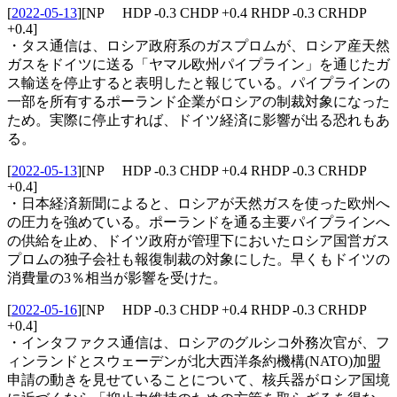
[
2022-05-13
]
[NP HDP -0.3 CHDP +0.4 RHDP -0.3 CRHDP
+0.4]
・タス通信は、ロシア政府系のガスプロムが、ロシア産天然
ガスをドイツに送る「ヤマル欧州パイプライン」を通じたガ
ス輸送を停止すると表明したと報じている。パイプラインの
一部を所有するポーランド企業がロシアの制裁対象になった
ため。実際に停止すれば、ドイツ経済に影響が出る恐れもあ
る。
[
2022-05-13
]
[NP HDP -0.3 CHDP +0.4 RHDP -0.3 CRHDP
+0.4]
・日本経済新聞によると、ロシアが天然ガスを使った欧州へ
の圧力を強めている。ポーランドを通る主要パイプラインへ
の供給を止め、ドイツ政府が管理下においたロシア国営ガス
プロムの独子会社も報復制裁の対象にした。早くもドイツの
消費量の3％相当が影響を受けた。
[
2022-05-16
]
[NP HDP -0.3 CHDP +0.4 RHDP -0.3 CRHDP
+0.4]
・インタファクス通信は、ロシアのグルシコ外務次官が、フ
ィンランドとスウェーデンが北大西洋条約機構(NATO)加盟
申請の動きを見せていることについて、核兵器がロシア国境