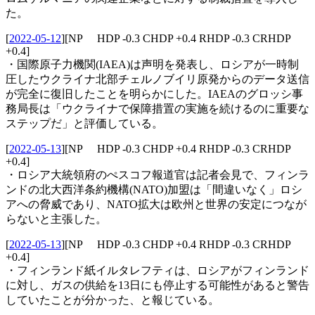
た。
[
2022-05-12
]
[NP HDP -0.3 CHDP +0.4 RHDP -0.3 CRHDP
+0.4]
・国際原子力機関(IAEA)は声明を発表し、ロシアが一時制
圧したウクライナ北部チェルノブイリ原発からのデータ送信
が完全に復旧したことを明らかにした。IAEAのグロッシ事
務局長は「ウクライナで保障措置の実施を続けるのに重要な
ステップだ」と評価している。
[
2022-05-13
]
[NP HDP -0.3 CHDP +0.4 RHDP -0.3 CRHDP
+0.4]
・ロシア大統領府のぺスコフ報道官は記者会見で、フィンラ
ンドの北大西洋条約機構(NATO)加盟は「間違いなく」ロシ
アへの脅威であり、NATO拡大は欧州と世界の安定につなが
らないと主張した。
[
2022-05-13
]
[NP HDP -0.3 CHDP +0.4 RHDP -0.3 CRHDP
+0.4]
・フィンランド紙イルタレフティは、ロシアがフィンランド
に対し、ガスの供給を13日にも停止する可能性があると警告
していたことが分かった、と報じている。