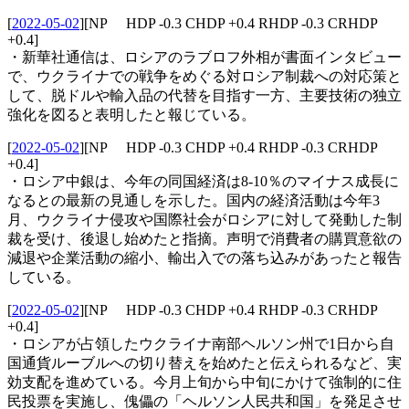
[
2022-05-02
]
[NP HDP -0.3 CHDP +0.4 RHDP -0.3 CRHDP
+0.4]
・新華社通信は、ロシアのラブロフ外相が書面インタビュー
で、ウクライナでの戦争をめぐる対ロシア制裁への対応策と
して、脱ドルや輸入品の代替を目指す一方、主要技術の独立
強化を図ると表明したと報じている。
[
2022-05-02
]
[NP HDP -0.3 CHDP +0.4 RHDP -0.3 CRHDP
+0.4]
・ロシア中銀は、今年の同国経済は8-10％のマイナス成長に
なるとの最新の見通しを示した。国内の経済活動は今年3
月、ウクライナ侵攻や国際社会がロシアに対して発動した制
裁を受け、後退し始めたと指摘。声明で消費者の購買意欲の
減退や企業活動の縮小、輸出入での落ち込みがあったと報告
している。
[
2022-05-02
]
[NP HDP -0.3 CHDP +0.4 RHDP -0.3 CRHDP
+0.4]
・ロシアが占領したウクライナ南部ヘルソン州で1日から自
国通貨ルーブルへの切り替えを始めたと伝えられるなど、実
効支配を進めている。今月上旬から中旬にかけて強制的に住
民投票を実施し、傀儡の「ヘルソン人民共和国」を発足させ