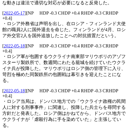
な動きは違法で適切な対応が必要になると反発した。
[
2022-05-17
]
[NP HDP -0.3 CHDP +0.4 RHDP -0.3 CRHDP
+0.4]
・ロシア外務省は声明を出し、在ロシア・フィンランド大使
館の職員2人に国外退去を命じた。フィンランドが4月、ロシ
ア外交官2人を国外追放したことへの対抗措置だという。
[
2022-05-18
]
[NP HDP -0.3 CHDP +0.4 RHDP -0.3 CRHDP
+0.4]
・ロシア軍が包囲するウクライナ南東部マリウポリのアゾフ
スターリ製鉄所で、数週間にわたる籠城を続けていたウクラ
イナ兵が投降した。マリウポリはロシア側の管理下に入り、
苛烈を極めた同製鉄所の包囲戦は幕引きを迎えたことにな
る。
[
2022-05-18
]
[NP HDP -0.3 CHDP +0.4 RHDP -0.3 CRHDP
+0.4]
・ロシア当局は、ドンバス地方での「ウクライナ政権の民間
人に対する刑事事件」に関連し、投降した兵士らを尋問する
方針だと発表した。ロシア側はかねてから、ドンバス地方で
ウクライナが「虐殺行為に手を染めていた」と主張してい
る。