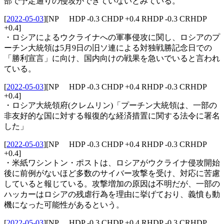
部で予定通りの侵攻ができていないとみている。
[
2022-05-03
]
[NP HDP -0.3 CHDP +0.4 RHDP -0.3 CRHDP
+0.4]
・ロシアによるウクライナへの軍事侵攻に関し、ロシアのプ
ーチン大統領は5月9日の旧ソ連による対独戦勝記念日での
「勝利宣言」に向け、国内向けの戦果を急いでいると言われ
ている。
[
2022-05-03
]
[NP HDP -0.3 CHDP +0.4 RHDP -0.3 CRHDP
+0.4]
・ロシア大統領府(クレムリン)「プーチン大統領は、一部の
非友好的な国に対する報復的な経済措置に関する法令に署名
した」
[
2022-05-03
]
[NP HDP -0.3 CHDP +0.4 RHDP -0.3 CRHDP
+0.4]
・米紙ワシントン・ポストは、ロシアがウクライナ侵攻開始
後に前例がないほど多数のサイバー攻撃を受け、対応に苦慮
していると報じている。攻撃増加の原因は不明だが、一部の
ハッカーはロシアの残虐行為を理由に挙げており、義憤も動
機になった可能性があるという。
[
2022-05-03
]
[NP HDP -0.3 CHDP +0.4 RHDP -0.3 CRHDP