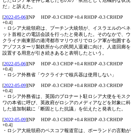
したロシア軍を押し返したものの「依然として危機的な状況
だ」と訴えた。
[
2022-05-06
]
[NP HDP -0.3 CHDP +0.4 RHDP -0.3 CRHDP
+0.4]
・ロシア大統領府は、プーチン大統領が、イスラエルのベネ
ット首相との電話会談を行ったと発表した。そのなかで、ウ
クライナ南東部の港湾都市マリウポリでロシア軍が包囲する
アゾフスターリ製鉄所からの民間人退避に向け、人道回廊を
設置する用意が引き続きあると表明したという。
[
2022-05-06
]
[NP HDP -0.3 CHDP +0.4 RHDP -0.3 CRHDP
+0.4]
・ロシア外務省「ウクライナで核兵器は使用しない」
[
2022-05-09
]
[NP HDP -0.3 CHDP +0.4 RHDP -0.3 CRHDP
+0.4]
・ロシア外務省は、英国のブロナート駐ロシア大使をモスク
ワの本省に呼び、英政府がロシアのメディアなどを対象に科
した追加制裁に「断固とした抗議」を伝えたと発表した。
[
2022-05-09
]
[NP HDP -0.3 CHDP +0.4 RHDP -0.3 CRHDP
+0.4]
・ロシア大統領府のペスコフ報道官は、ポーランドの言動が