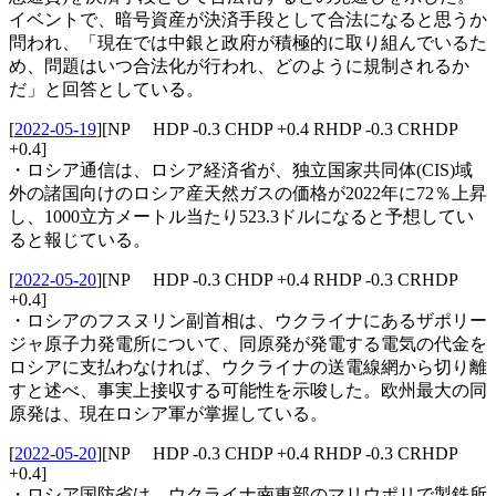
イベントで、暗号資産が決済手段として合法になると思うか
問われ、「現在では中銀と政府が積極的に取り組んでいるた
め、問題はいつ合法化が行われ、どのように規制されるか
だ」と回答としている。
[
2022-05-19
]
[NP HDP -0.3 CHDP +0.4 RHDP -0.3 CRHDP
+0.4]
・ロシア通信は、ロシア経済省が、独立国家共同体(CIS)域
外の諸国向けのロシア産天然ガスの価格が2022年に72％上昇
し、1000立方メートル当たり523.3ドルになると予想してい
ると報じている。
[
2022-05-20
]
[NP HDP -0.3 CHDP +0.4 RHDP -0.3 CRHDP
+0.4]
・ロシアのフスヌリン副首相は、ウクライナにあるザポリー
ジャ原子力発電所について、同原発が発電する電気の代金を
ロシアに支払わなければ、ウクライナの送電線網から切り離
すと述べ、事実上接収する可能性を示唆した。欧州最大の同
原発は、現在ロシア軍が掌握している。
[
2022-05-20
]
[NP HDP -0.3 CHDP +0.4 RHDP -0.3 CRHDP
+0.4]
・ロシア国防省は、ウクライナ南東部のマリウポリで製鉄所