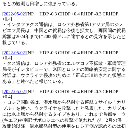
るとの観測も日増しに強まっている。
[
2022-05-02
]
[NP HDP -0.3 CHDP +0.4 RHDP -0.3 CRHDP
+0.4]
・インタファクス通信は、ロシア外務省第1アジア局のジノ
ビエフ局長は、中国との貿易は今後も拡大し、両国間の貿易
総額は2024年までに2000億ドルに達するとの見方を示したと
報じている。
[
2022-05-02
]
[NP HDP -0.3 CHDP +0.4 RHDP -0.3 CRHDP
+0.4]
・タス通信は、ロシア外務省のエルマコフ不拡散・軍備管理
局長がインタビューで、米国とロシアの戦略的安定に関する
対話は、ウクライナ侵攻のために「正式に凍結された状態に
ある」と述べたと報じている。
[
2022-05-02
]
[NP HDP -0.3 CHDP +0.4 RHDP -0.3 CRHDP
+0.4]
・ロシア国防省は、潜水艦から発射する巡航ミサイル「カリ
ブル」を使い、ウクライナを攻撃したと発表した。カリブル
には水上艦から発射するタイプもあり、これまで首都キーウ
(キエフ)や南部ザポロジエへの攻撃で使われたが、2月の侵
攻開始以降、潜水艦発射型の使用をロシア側が認めるのは初