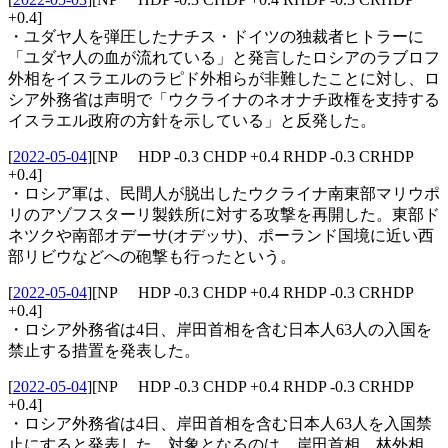
+0.4]
・ユダヤ人を弾圧したナチス・ドイツの独裁者ヒトラーに
「ユダヤ人の血が流れている」と発言したロシアのラブロフ
外相をイスラエルのラピド外相らが非難したことに対し、ロ
シア外務省は声明で「ウクライナのネオナチ政権を支持する
イスラエル政府の方針を示している」と反発した。
[
2022-05-04
]
[NP HDP -0.3 CHDP +0.4 RHDP -0.3 CRHDP
+0.4]
・ロシア軍は、民間人が脱出したウクライナ南東部マリウポ
リのアゾフスターリ製鉄所に対する攻撃を再開した。東部ド
ネツクや南部オデーサ(オデッサ)、ポーランド国境に近い西
部リビウなどへの砲撃も行ったという。
[
2022-05-04
]
[NP HDP -0.3 CHDP +0.4 RHDP -0.3 CRHDP
+0.4]
・ロシア外務省は4日、岸田首相を含む日本人63人の入国を
禁止する措置を発表した。
[
2022-05-04
]
[NP HDP -0.3 CHDP +0.4 RHDP -0.3 CRHDP
+0.4]
・ロシア外務省は4日、岸田首相を含む日本人63人を入国禁
止にすると発表した。対象となるのは、岸田首相、林外相、