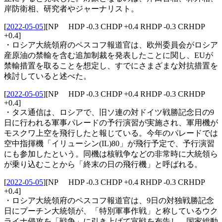
岸防衛相、研究者やジャーナリスト。
[
2022-05-05
]
[NP HDP -0.3 CHDP +0.4 RHDP -0.3 CRHDP
+0.4]
・ロシア大統領府のペスコフ報道官は、欧州委員会がロシア
産原油の禁輸を含む追加制裁を発表したことに関し、EUが
禁輸措置を取ることを想定し、すでにさまざまな対抗措置を
検討していると述べた。
[
2022-05-05
]
[NP HDP -0.3 CHDP +0.4 RHDP -0.3 CRHDP
+0.4]
・タス通信は、ロシアで、旧ソ連の対ドイツ戦勝記念日の9
日に行われる軍事パレードの予行演習が実施され、軍用機が
モスクワ上空を飛行したと報じている。今年のパレードでは
空中指揮機「イリューシン(IL)80」が飛行予定で、予行演習
にも参加したという。同機は核戦争などの非常時に大統領ら
が乗り込むことから「終末の日の飛行機」と呼ばれる。
[
2022-05-05
]
[NP HDP -0.3 CHDP +0.4 RHDP -0.3 CRHDP
+0.4]
・ロシア大統領府のペスコフ報道官は、9日の対独戦勝記念
日にプーチン大統領が、「特別軍事作戦」と称しているウク
ライナ侵攻を「戦争」に引き上げて宣戦を布告し、国家総動