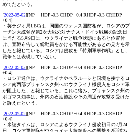
めてだという。
[
2022-05-02
]
[NP HDP -0.3 CHDP +0.4 RHDP -0.3 CRHDP
+0.4]
・英ラジオ局LBCは、同国のウォレス国防相が、ロシアのプ
ーチン大統領が第2次大戦の対ナチス・ドイツ戦勝の記念日
に当たる5月9日に、ウクライナと戦争状態にあると位置付
け、宣戦布告して総動員をかける可能性があるとの見方を示
したと報じている。ロシアは侵攻を「特別軍事作戦」とし、
戦争とは表現していない。
[
2022-05-02
]
[NP HDP -0.3 CHDP +0.4 RHDP -0.3 CRHDP
+0.4]
・ロシア通信は、ウクライナやベラルーシと国境を接するロ
シア南西部ブリャンスク州へのウクライナ機侵入をロシア軍
が阻止した、と報じている。これに絡み、ブリャンスク州の
ボゴマス知事は、州内の石油施設やその周辺が攻撃を受けた
と訴えたという。
[
2022-05-02
]
[NP HDP -0.3 CHDP +0.4 RHDP -0.3 CRHDP
+0.4]
・米誌タイムは、ロシアによるウクライナ侵攻初日の2月24
日、ロシア軍部隊がウクライナ大統領府への襲撃を2回試み