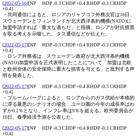
[
2022-05-16
]
[NP HDP -0.3 CHDP +0.4 RHDP -0.3 CRHDP
+0.4]
・共同通信によると、ロシアのリャプコフ外務次官は16日、
スウェーデンとフィンランドが北大西洋条約機構(NATO)に
加盟申請すれば「重大な過ちだ」と指摘、ロシアが対抗措置
を取る考えを示唆した。タス通信などが伝えた。
[
2022-05-17
]
[NP HDP -0.3 CHDP +0.4 RHDP -0.3 CRHDP
+0.4]
・ロシア外務省は、スウェーデン政府が北大西洋条約機構
(NATO)加盟申請を正式表明したことについて「加盟は北欧
と欧州全体の安全保障に重大な損害を与える」と批判する声
明を発表した。
[
2022-05-17
]
[NP HDP -0.3 CHDP +0.4 RHDP -0.3 CRHDP
+0.4]
・ブルームバーグによると、ロシアからのガス供給が本格的
に滞る最悪のシナリオの場合、ユーロ圏の今年の成長率はわ
ずか0.2％となり、インフレ率は9％を超える。欧州委員会が
16日、春季経済予測を公表した。
[
2022-05-17
]
[NP HDP -0.3 CHDP +0.4 RHDP -0.3 CRHDP
+0.4]