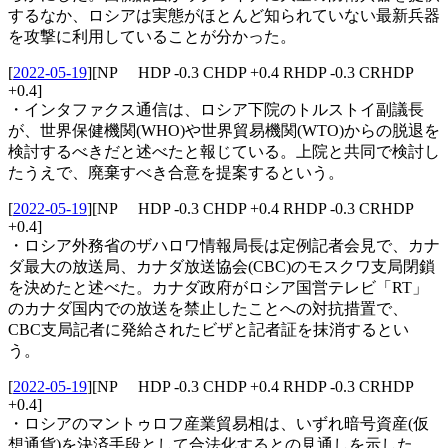
するなか、ロシアは実態がほとんど知られていない最新兵器
を攻撃に利用していることが分かった。
[
2022-05-19
]
[NP HDP -0.3 CHDP +0.4 RHDP -0.3 CRHDP
+0.4]
・インタファクス通信は、ロシア下院のトルストイ副議長
が、世界保健機関(WHO)や世界貿易機関(WTO)からの脱退を
検討するべきだと述べたと報じている。上院と共同で検討し
たうえで、廃棄すべき合意を提案するという。
[
2022-05-19
]
[NP HDP -0.3 CHDP +0.4 RHDP -0.3 CRHDP
+0.4]
・ロシア外務省のザハロワ情報局長は定例記者会見で、カナ
ダ最大の放送局、カナダ放送協会(CBC)のモスクワ支局閉鎖
を決めたと述べた。カナダ政府がロシア国営テレビ「RT」
のカナダ国内での放送を禁止したことへの対抗措置で、
CBC支局記者に発給されたビザと記者証を抹消するとい
う。
[
2022-05-19
]
[NP HDP -0.3 CHDP +0.4 RHDP -0.3 CRHDP
+0.4]
・ロシアのマントゥロフ産業貿易相は、いずれ暗号資産(仮
想通貨)を決済手段として合法化するとの見通しを示した。