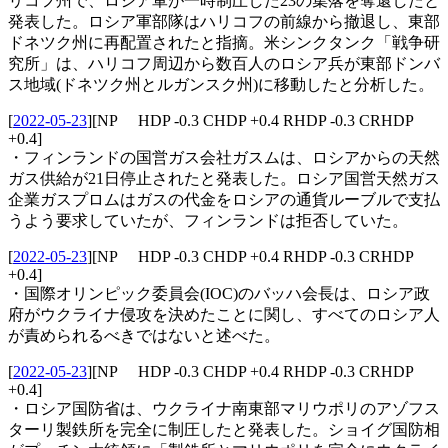
リコフ州で、ロシア軍が一時制圧した23の集落を奪還したと
発表した。ロシア軍部隊はハリコフの前線から撤退し、東部
ドネツク州に再配置されたと指摘。米シンクタンク「戦争研
究所」は、ハリコフ周辺から数百人のロシア兵が東部ドンバ
ス地域(ドネツク州とルガンスク州)に移動したと分析した。
[
2022-05-23
]
[NP HDP -0.3 CHDP +0.4 RHDP -0.3 CRHDP
+0.4]
・フィンランドの国営ガス会社ガスムは、ロシアからの天然
ガス供給が21日停止されたと発表した。ロシア国営天然ガス
企業ガスプロムはガスの代金をロシアの通貨ルーブルで支払
うよう要求していたが、フィンランドは拒否していた。
[
2022-05-23
]
[NP HDP -0.3 CHDP +0.4 RHDP -0.3 CRHDP
+0.4]
・国際オリンピック委員会(IOC)のバッハ会長は、ロシア政
府がウクライナ侵攻を決めたことに関し、すべてのロシア人
が責められるべきではないと述べた。
[
2022-05-23
]
[NP HDP -0.3 CHDP +0.4 RHDP -0.3 CRHDP
+0.4]
・ロシア国防省は、ウクライナ南東部マリウポリのアゾフス
ターリ製鉄所を完全に制圧したと発表した。ショイグ国防相