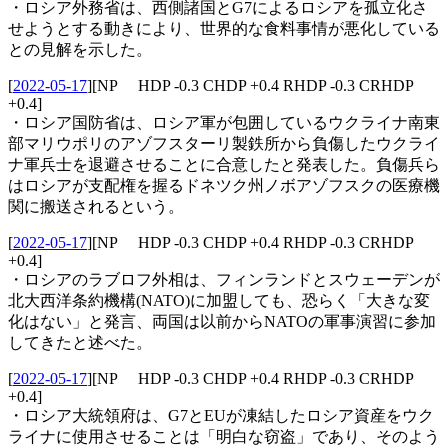
・ロシア外務省は、西側諸国とG7によるロシアを孤立化さ
せようとする動きにより、世界的な食料事情が悪化している
との見解を示した。
[
2022-05-17
]
[NP HDP -0.3 CHDP +0.4 RHDP -0.3 CRHDP
+0.4]
・ロシア国防省は、ロシア軍が包囲しているウクライナ南東
部マリウポリのアゾフスターリ製鉄所から負傷したウクライ
ナ軍兵士を退避させることに合意したと発表した。負傷兵ら
はロシアが支配権を握るドネツク州ノボアゾフスクの医療機
関に搬送されるという。
[
2022-05-17
]
[NP HDP -0.3 CHDP +0.4 RHDP -0.3 CRHDP
+0.4]
・ロシアのラブロフ外相は、フィンランドとスウェーデンが
北大西洋条約機構(NATO)に加盟しても、恐らく「大きな変
化はない」と発言、両国は以前からNATOの軍事演習に参加
してきたと述べた。
[
2022-05-17
]
[NP HDP -0.3 CHDP +0.4 RHDP -0.3 CRHDP
+0.4]
・ロシア大統領府は、G7とEUが凍結したロシア資産をウク
ライナに使用させることは「明白な窃盗」であり、そのよう