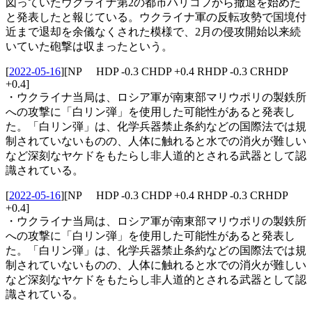
図っていたウクライナ第2の都市ハリコフから撤退を始めた
と発表したと報じている。ウクライナ軍の反転攻勢で国境付
近まで退却を余儀なくされた模様で、2月の侵攻開始以来続
いていた砲撃は収まったという。
[
2022-05-16
]
[NP HDP -0.3 CHDP +0.4 RHDP -0.3 CRHDP
+0.4]
・ウクライナ当局は、ロシア軍が南東部マリウポリの製鉄所
への攻撃に「白リン弾」を使用した可能性があると発表し
た。「白リン弾」は、化学兵器禁止条約などの国際法では規
制されていないものの、人体に触れると水での消火が難しい
など深刻なヤケドをもたらし非人道的とされる武器として認
識されている。
[
2022-05-16
]
[NP HDP -0.3 CHDP +0.4 RHDP -0.3 CRHDP
+0.4]
・ウクライナ当局は、ロシア軍が南東部マリウポリの製鉄所
への攻撃に「白リン弾」を使用した可能性があると発表し
た。「白リン弾」は、化学兵器禁止条約などの国際法では規
制されていないものの、人体に触れると水での消火が難しい
など深刻なヤケドをもたらし非人道的とされる武器として認
識されている。