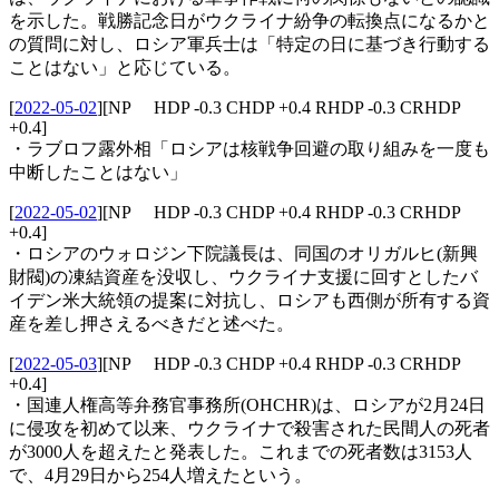
を示した。戦勝記念日がウクライナ紛争の転換点になるかと
の質問に対し、ロシア軍兵士は「特定の日に基づき行動する
ことはない」と応じている。
[
2022-05-02
]
[NP HDP -0.3 CHDP +0.4 RHDP -0.3 CRHDP
+0.4]
・ラブロフ露外相「ロシアは核戦争回避の取り組みを一度も
中断したことはない」
[
2022-05-02
]
[NP HDP -0.3 CHDP +0.4 RHDP -0.3 CRHDP
+0.4]
・ロシアのウォロジン下院議長は、同国のオリガルヒ(新興
財閥)の凍結資産を没収し、ウクライナ支援に回すとしたバ
イデン米大統領の提案に対抗し、ロシアも西側が所有する資
産を差し押さえるべきだと述べた。
[
2022-05-03
]
[NP HDP -0.3 CHDP +0.4 RHDP -0.3 CRHDP
+0.4]
・国連人権高等弁務官事務所(OHCHR)は、ロシアが2月24日
に侵攻を初めて以来、ウクライナで殺害された民間人の死者
が3000人を超えたと発表した。これまでの死者数は3153人
で、4月29日から254人増えたという。