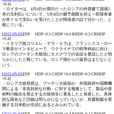
+0.4]
・ロイターは、4月4日が期日だったロシアの外貨建て国債2
本の元利払いについて、5月4日の猶予期限を控え一部保有者
が米ドルで支払いを受けたことが関係者の話で分かった、と
報じている。
[
2022-05-03
]
[NP HDP -0.3 CHDP +0.4 RHDP -0.3 CRHDP
+0.4]
・イタリア紙コリエレ・デラ・セラは、フランシスコ・ロー
マ教皇がインタビューで、ウクライナでの戦争終結に向け、
ロシアのプーチン大統領にモスクワでの会談を要請したと明
らかにしたと報じている。ロシア側からの返答はまだないと
いう。
[
2022-05-03
]
[NP HDP -0.3 CHDP +0.4 RHDP -0.3 CRHDP
+0.4]
・ロシア大統領府は、プーチン大統領が、外国政府や国際機
関による「非友好的な行動」に対する報復として、製品や原
材料の輸出を禁止する大統領令に署名したと発表した。具体
的な国名など詳細は明らかになっていないが、対露制裁を実
施する日米欧が念頭にあるとみられている。
[
2022-05-03
]
[NP HDP -0.3 CHDP +0.4 RHDP -0.3 CRHDP