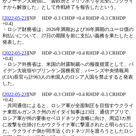
がプーチン大統領に「製鉄所とマリウポリを完全にウクライ
ナから解放した」として作戦終了を報告したという。
[
2022-05-23
]
[NP HDP -0.3 CHDP +0.4 RHDP -0.3 CRHDP
+0.4]
・ロシア財務省は、2026年満期および36年満期のユーロ債の
利払いについて、27日の期限を前に支払い義務を果たしたと
発表した。
[
2022-05-23
]
[NP HDP -0.3 CHDP +0.4 RHDP -0.3 CRHDP
+0.4]
・ロシア外務省は、米国の対露制裁への報復措置として、バ
イデン大統領やブリンケン国務長官、バーンズ中央情報局
(CIA)長官ら計963人の米国人のロシア入国を禁止すると発表
した。
[
2022-05-23
]
[NP HDP -0.3 CHDP +0.4 RHDP -0.3 CRHDP
+0.4]
・共同通信によると、ロシア軍が全面制圧を目指すウクライ
ナ東部ルガンスク州のガイダイ知事は23日、通信アプリで、
ロシア軍が州の要衝セベロドネツク攻略に向け、周辺3カ所
に攻撃を仕掛けたがウクライナ軍に撃退されたと明らかにし
た。ウクライナ側が同市近くのドネツ川を渡ろうとしたロシ