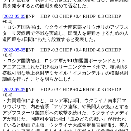
員を発令するとの観測を改めて否定した。
[
2022-05-05
]
[NP HDP -0.3 CHDP +0.4 RHDP -0.3 CRHDP
+0.4]
・ロシア国防省は、ウクライナ南東部マリウポリのアゾフス
ターリ製鉄所で停戦を実施し、民間人を避難させるための人
道回廊を3日間にわたり設置すると発表した。
[
2022-05-05
]
[NP HDP -0.3 CHDP +0.4 RHDP -0.3 CRHDP
+0.4]
・ロシア国防省は、ロシア軍がEU加盟国ポーランドとリト
アニアに挟まれた飛び地カリーニングラード州で、核弾頭を
搭載可能な地上発射型ミサイル「イスカンデル」の模擬発射
訓練を行ったことを明らかにした。
[
2022-05-05
]
[NP HDP -0.3 CHDP +0.4 RHDP -0.3 CRHDP
+0.4]
・共同通信によると、ロシア軍は4日、ウクライナ南東部マ
リウポリで、内務省系「アゾフ連隊」や民間人が拠点とする
アゾフスターリ製鉄所への攻撃を続けた。ウクライナメディ
アが報じた。同隊司令官は4日「血みどろの戦い」が行われ
ていると動画で主張。ウクライナ大統領府長官顧問は、突入