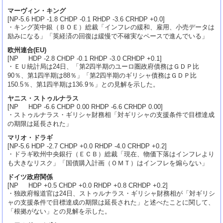
マーヴィン・キング
[NP-5.6 HDP -1.8 CHDP -0.1 RHDP -3.6 CRHDP +0.0]
・キング英中銀（ＢＯＥ）総裁「インフレの緩和、雇用、小売データは
励みになる」「英経済の回復は緩慢で不確実なペースで進んでいる」
欧州連合(EU)
[NP HDP -2.8 CHDP -0.1 RHDP -3.0 CRHDP +0.1]
・ＥＵ統計局は24日、「第2四半期のユーロ圏政府債務はＧＤＰ比
90％、第1四半期は88％」「第2四半期のギリシャ債務はＧＤＰ比
150.5％、第1四半期は136.9％」との見解を示した。
ヤニス・ストゥルナラス
[NP HDP -6.6 CHDP 0.00 RHDP -6.6 CRHDP 0.00]
・ストゥルナラス・ギリシャ財務相「対ギリシャの支援条件で目標達成
の期限は延長された」
マリオ・ドラギ
[NP-5.6 HDP -2.7 CHDP +0.0 RHDP -4.0 CRHDP +0.2]
・ドラギ欧州中央銀行（ＥＣＢ）総裁「現在、物価下落はインフレより
も大きなリスク」「国債購入計画（ＯＭＴ）はインフレを煽らない」
ドイツ政府関係
[NP HDP +0.5 CHDP +0.0 RHDP +0.8 CRHDP +0.2]
・独政府報道官は24日、ストゥルナラス・ギリシャ財務相が「対ギリシ
ャの支援条件で目標達成の期限は延長された」と述べたことに関して、
「根拠がない」との見解を示した。