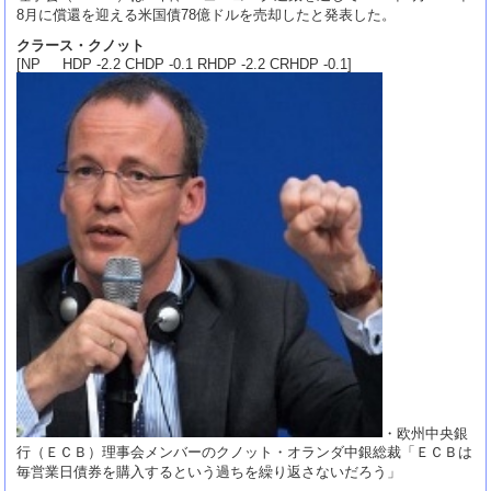
8月に償還を迎える米国債78億ドルを売却したと発表した。
クラース・クノット
[NP HDP -2.2 CHDP -0.1 RHDP -2.2 CRHDP -0.1]
・欧州中央銀
行（ＥＣＢ）理事会メンバーのクノット・オランダ中銀総裁「ＥＣＢは
毎営業日債券を購入するという過ちを繰り返さないだろう」