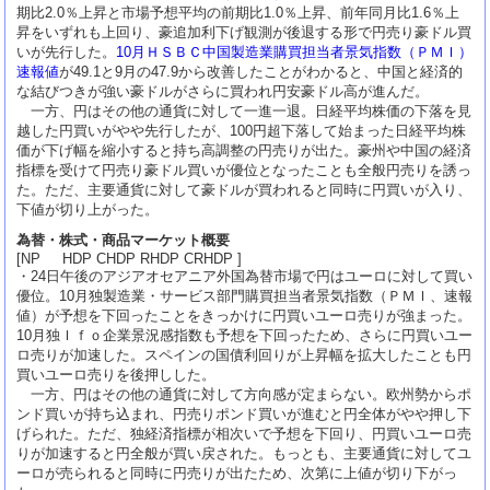
期比2.0％上昇と市場予想平均の前期比1.0％上昇、前年同月比1.6％上
昇をいずれも上回り、豪追加利下げ観測が後退する形で円売り豪ドル買
いが先行した。
10月ＨＳＢＣ中国製造業購買担当者景気指数（ＰＭＩ）
速報値
が49.1と9月の47.9から改善したことがわかると、中国と経済的
な結びつきが強い豪ドルがさらに買われ円安豪ドル高が進んだ。
一方、円はその他の通貨に対して一進一退。日経平均株価の下落を見
越した円買いがやや先行したが、100円超下落して始まった日経平均株
価が下げ幅を縮小すると持ち高調整の円売りが出た。豪州や中国の経済
指標を受けて円売り豪ドル買いが優位となったことも全般円売りを誘っ
た。ただ、主要通貨に対して豪ドルが買われると同時に円買いが入り、
下値が切り上がった。
為替・株式・商品マーケット概要
[NP HDP CHDP RHDP CRHDP ]
・24日午後のアジアオセアニア外国為替市場で円はユーロに対して買い
優位。10月独製造業・サービス部門購買担当者景気指数（ＰＭＩ、速報
値）が予想を下回ったことをきっかけに円買いユーロ売りが強まった。
10月独Ｉｆｏ企業景況感指数も予想を下回ったため、さらに円買いユー
ロ売りが加速した。スペインの国債利回りが上昇幅を拡大したことも円
買いユーロ売りを後押しした。
一方、円はその他の通貨に対して方向感が定まらない。欧州勢からポ
ンド買いが持ち込まれ、円売りポンド買いが進むと円全体がやや押し下
げられた。ただ、独経済指標が相次いで予想を下回り、円買いユーロ売
りが加速すると円全般が買い戻された。もっとも、主要通貨に対してユ
ーロが売られると同時に円売りが出たため、次第に上値が切り下がっ