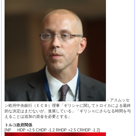
・アスムッセ
ン欧州中央銀行（ＥＣＢ）理事「ギリシャに関してトロイカによる最終
的な決定はまだないが、進展している」「ギリシャにさらなる時間を与
えることは追加の資金を必要とする」
トルコ政府関係
[NP HDP +2.5 CHDP -1.2 RHDP +2.5 CRHDP -1.2]