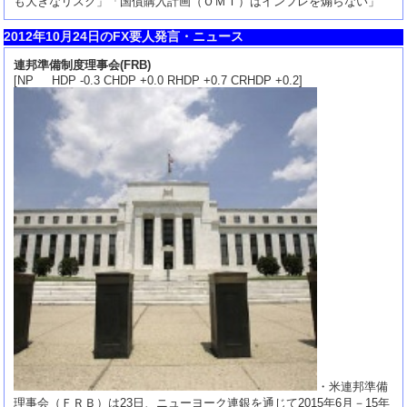
も大きなリスク」「国債購入計画（ＯＭＴ）はインフレを煽らない」
2012年10月24日のFX要人発言・ニュース
連邦準備制度理事会(FRB)
[NP HDP -0.3 CHDP +0.0 RHDP +0.7 CRHDP +0.2]
・米連邦準備
理事会（ＦＲＢ）は23日、ニューヨーク連銀を通じて2015年6月－15年