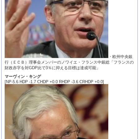
・欧州中央銀
行（ＥＣＢ）理事会メンバーのノワイエ・フランス中銀総「フランスの
財政赤字を対GDP比で3％に抑える目標は達成可能」
マーヴィン・キング
[NP-5.6 HDP -1.7 CHDP +0.0 RHDP -3.6 CRHDP +0.0]