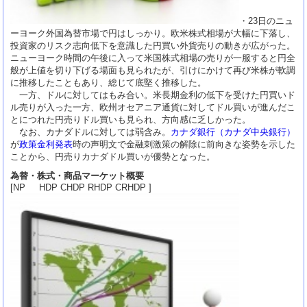
・23日のニュ
ーヨーク外国為替市場で円はしっかり。欧米株式相場が大幅に下落し、
投資家のリスク志向低下を意識した円買い外貨売りの動きが広がった。
ニューヨーク時間の午後に入って米国株式相場の売りが一服すると円全
般が上値を切り下げる場面も見られたが、引けにかけて再び米株が軟調
に推移したこともあり、総じて底堅く推移した。
一方、ドルに対してはもみ合い。米長期金利の低下を受けた円買いド
ル売りが入った一方、欧州オセアニア通貨に対してドル買いが進んだこ
とにつれた円売りドル買いも見られ、方向感に乏しかった。
なお、カナダドルに対しては弱含み。
カナダ銀行（カナダ中央銀行）
が
政策金利発表
時の声明文で金融刺激策の解除に前向きな姿勢を示した
ことから、円売りカナダドル買いが優勢となった。
為替・株式・商品マーケット概要
[NP HDP CHDP RHDP CRHDP ]