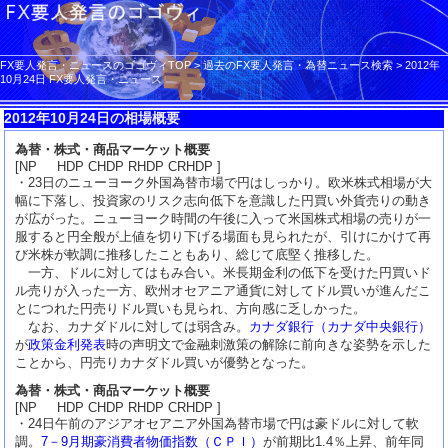
FX要人発言・ニュースのゴゴヴィTOP
>
過去のFX要人発言・為替ニュース検索
>
2012年
10月24日 FX要人発言・ニュース
2012年10月24日の相場概要
為替・株式・商品マーケット概要
[NP HDP CHDP RHDP CRHDP ]
・23日のニューヨーク外国為替市場で円はしっかり。欧米株式相場が大
幅に下落し、投資家のリスク志向低下を意識した円買い外貨売りの動き
が広がった。ニューヨーク時間の午後に入って米国株式相場の売りが一
服すると円全般が上値を切り下げる場面も見られたが、引けにかけて再
び米株が軟調に推移したこともあり、総じて底堅く推移した。
一方、ドルに対してはもみ合い。米長期金利の低下を受けた円買いド
ル売りが入った一方、欧州オセアニア通貨に対してドル買いが進んだこ
とにつれた円売りドル買いも見られ、方向感に乏しかった。
なお、カナダドルに対しては弱含み。
カナダ銀行（カナダ中央銀行）
が
政策金利発表
時の声明文で金融刺激策の解除に前向きな姿勢を示した
ことから、円売りカナダドル買いが優勢となった。
為替・株式・商品マーケット概要
[NP HDP CHDP RHDP CRHDP ]
・24日午前のアジアオセアニア外国為替市場で円は豪ドルに対して軟
調。
7－9月期豪消費者物価指数（ＣＰＩ）
が前期比1.4％上昇、前年同