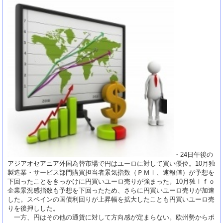
・24日午後の
アジアオセアニア外国為替市場で円はユーロに対して買い優位。10月独
製造業・サービス部門購買担当者景気指数（ＰＭＩ、速報値）が予想を
下回ったことをきっかけに円買いユーロ売りが強まった。10月独Ｉｆｏ
企業景況感指数も予想を下回ったため、さらに円買いユーロ売りが加速
した。スペインの国債利回りが上昇幅を拡大したことも円買いユーロ売
りを後押しした。
一方、円はその他の通貨に対して方向感が定まらない。欧州勢からポ