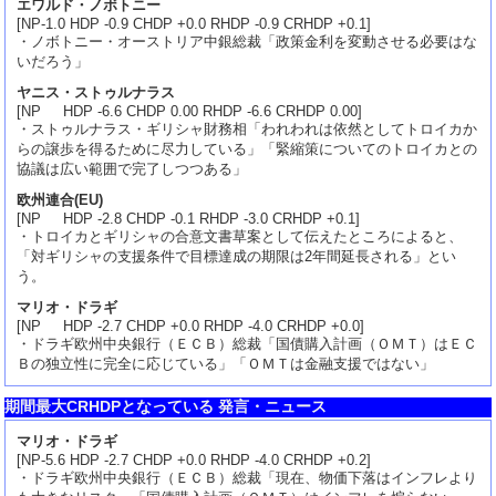
エワルド・ノボトニー
[NP-1.0 HDP -0.9 CHDP +0.0 RHDP -0.9 CRHDP +0.1]
・ノボトニー・オーストリア中銀総裁「政策金利を変動させる必要はな
いだろう」
ヤニス・ストゥルナラス
[NP HDP -6.6 CHDP 0.00 RHDP -6.6 CRHDP 0.00]
・ストゥルナラス・ギリシャ財務相「われわれは依然としてトロイカか
らの譲歩を得るために尽力している」「緊縮策についてのトロイカとの
協議は広い範囲で完了しつつある」
欧州連合(EU)
[NP HDP -2.8 CHDP -0.1 RHDP -3.0 CRHDP +0.1]
・トロイカとギリシャの合意文書草案として伝えたところによると、
「対ギリシャの支援条件で目標達成の期限は2年間延長される」とい
う。
マリオ・ドラギ
[NP HDP -2.7 CHDP +0.0 RHDP -4.0 CRHDP +0.0]
・ドラギ欧州中央銀行（ＥＣＢ）総裁「国債購入計画（ＯＭＴ）はＥＣ
Ｂの独立性に完全に応じている」「ＯＭＴは金融支援ではない」
期間最大CRHDPとなっている 発言・ニュース
マリオ・ドラギ
[NP-5.6 HDP -2.7 CHDP +0.0 RHDP -4.0 CRHDP +0.2]
・ドラギ欧州中央銀行（ＥＣＢ）総裁「現在、物価下落はインフレより