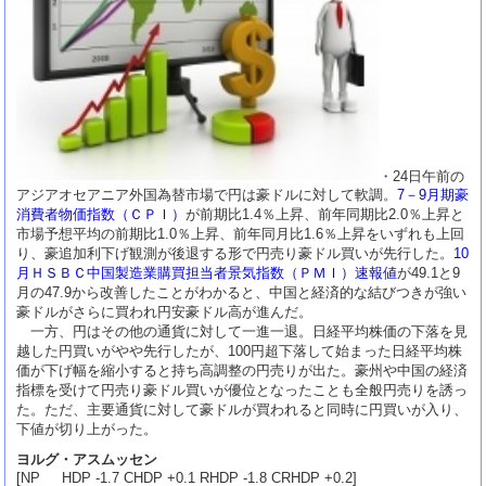
・24日午前の
アジアオセアニア外国為替市場で円は豪ドルに対して軟調。
7－9月期豪
消費者物価指数（ＣＰＩ）
が前期比1.4％上昇、前年同期比2.0％上昇と
市場予想平均の前期比1.0％上昇、前年同月比1.6％上昇をいずれも上回
り、豪追加利下げ観測が後退する形で円売り豪ドル買いが先行した。
10
月ＨＳＢＣ中国製造業購買担当者景気指数（ＰＭＩ）速報値
が49.1と9
月の47.9から改善したことがわかると、中国と経済的な結びつきが強い
豪ドルがさらに買われ円安豪ドル高が進んだ。
一方、円はその他の通貨に対して一進一退。日経平均株価の下落を見
越した円買いがやや先行したが、100円超下落して始まった日経平均株
価が下げ幅を縮小すると持ち高調整の円売りが出た。豪州や中国の経済
指標を受けて円売り豪ドル買いが優位となったことも全般円売りを誘っ
た。ただ、主要通貨に対して豪ドルが買われると同時に円買いが入り、
下値が切り上がった。
ヨルグ・アスムッセン
[NP HDP -1.7 CHDP +0.1 RHDP -1.8 CRHDP +0.2]