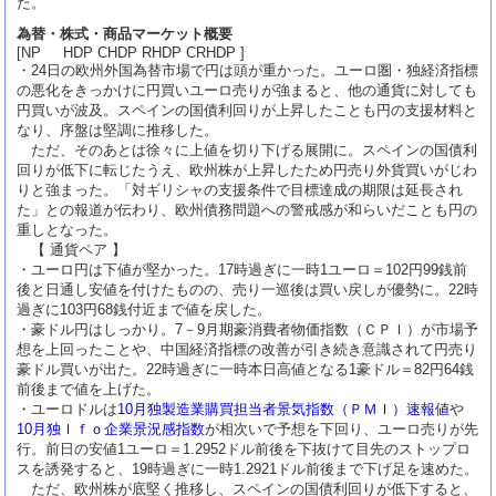
た。
為替・株式・商品マーケット概要
[NP HDP CHDP RHDP CRHDP ]
・24日の欧州外国為替市場で円は頭が重かった。ユーロ圏・独経済指標
の悪化をきっかけに円買いユーロ売りが強まると、他の通貨に対しても
円買いが波及。スペインの国債利回りが上昇したことも円の支援材料と
なり、序盤は堅調に推移した。
ただ、そのあとは徐々に上値を切り下げる展開に。スペインの国債利
回りが低下に転じたうえ、欧州株が上昇したため円売り外貨買いがじわ
りと強まった。「対ギリシャの支援条件で目標達成の期限は延長され
た」との報道が伝わり、欧州債務問題への警戒感が和らいだことも円の
重しとなった。
【 通貨ペア 】
・ユーロ円は下値が堅かった。17時過ぎに一時1ユーロ＝102円99銭前
後と日通し安値を付けたものの、売り一巡後は買い戻しが優勢に。22時
過ぎに103円68銭付近まで値を戻した。
・豪ドル円はしっかり。7－9月期豪消費者物価指数（ＣＰＩ）が市場予
想を上回ったことや、中国経済指標の改善が引き続き意識されて円売り
豪ドル買いが出た。22時過ぎに一時本日高値となる1豪ドル＝82円64銭
前後まで値を上げた。
・ユーロドルは
10月独製造業購買担当者景気指数（ＰＭＩ）速報値
や
10月独Ｉｆｏ企業景況感指数
が相次いで予想を下回り、ユーロ売りが先
行。前日の安値1ユーロ＝1.2952ドル前後を下抜けて目先のストップロ
スを誘発すると、19時過ぎに一時1.2921ドル前後まで下げ足を速めた。
ただ、欧州株が底堅く推移し、スペインの国債利回りが低下すると、