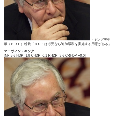
・キング英中
銀（ＢＯＥ）総裁「ＢＯＥは必要なら追加緩和を実施する用意がある」
マーヴィン・キング
[NP-5.6 HDP -1.8 CHDP -0.1 RHDP -3.6 CRHDP +0.0]