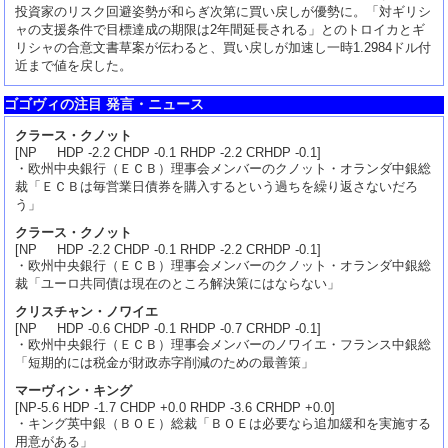
投資家のリスク回避姿勢が和らぎ次第に買い戻しが優勢に。「対ギリシ
ャの支援条件で目標達成の期限は2年間延長される」とのトロイカとギ
リシャの合意文書草案が伝わると、買い戻しが加速し一時1.2984ドル付
近まで値を戻した。
ゴゴヴィの注目 発言・ニュース
クラース・クノット
[NP HDP -2.2 CHDP -0.1 RHDP -2.2 CRHDP -0.1]
・欧州中央銀行（ＥＣＢ）理事会メンバーのクノット・オランダ中銀総
裁「ＥＣＢは毎営業日債券を購入するという過ちを繰り返さないだろ
う」
クラース・クノット
[NP HDP -2.2 CHDP -0.1 RHDP -2.2 CRHDP -0.1]
・欧州中央銀行（ＥＣＢ）理事会メンバーのクノット・オランダ中銀総
裁「ユーロ共同債は現在のところ解決策にはならない」
クリスチャン・ノワイエ
[NP HDP -0.6 CHDP -0.1 RHDP -0.7 CRHDP -0.1]
・欧州中央銀行（ＥＣＢ）理事会メンバーのノワイエ・フランス中銀総
「短期的には税金が財政赤字削減のための最善策」
マーヴィン・キング
[NP-5.6 HDP -1.7 CHDP +0.0 RHDP -3.6 CRHDP +0.0]
・キング英中銀（ＢＯＥ）総裁「ＢＯＥは必要なら追加緩和を実施する
用意がある」