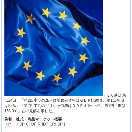
・ＥＵ統計局
は24日、「第2四半期のユーロ圏政府債務はＧＤＰ比90％、第1四半期
は88％」「第2四半期のギリシャ債務はＧＤＰ比150.5％、第1四半期は
136.9％」との見解を示した。
為替・株式・商品マーケット概要
[NP HDP CHDP RHDP CRHDP ]