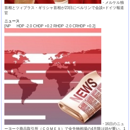
・メルケル独
首相とツィプラス・ギリシャ首相が23日にベルリンで会談=ドイツ報道
官
ニュース
[NP HDP -2.0 CHDP +0.2 RHDP -2.0 CRHDP +0.2]
・16日のニュ
ーヨーク商品取引所（ＣＯＭＥＸ）で金先物相場の4月限は頭が重い。1