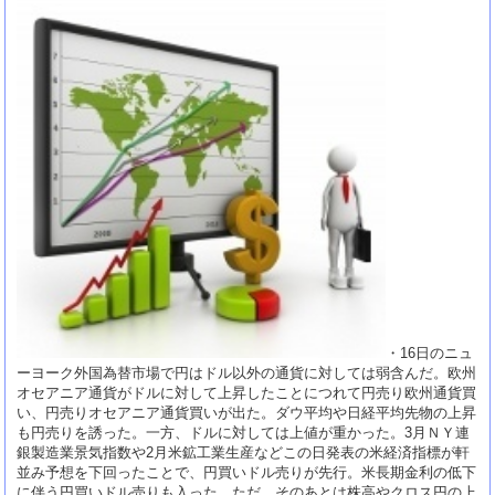
・16日のニュ
ーヨーク外国為替市場で円はドル以外の通貨に対しては弱含んだ。欧州
オセアニア通貨がドルに対して上昇したことにつれて円売り欧州通貨買
い、円売りオセアニア通貨買いが出た。ダウ平均や日経平均先物の上昇
も円売りを誘った。一方、ドルに対しては上値が重かった。3月ＮＹ連
銀製造業景気指数や2月米鉱工業生産などこの日発表の米経済指標が軒
並み予想を下回ったことで、円買いドル売りが先行。米長期金利の低下
に伴う円買いドル売りも入った。ただ、そのあとは株高やクロス円の上