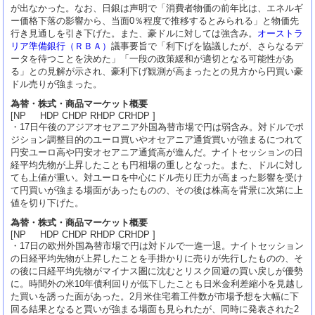
が出なかった。なお、日銀は声明で「消費者物価の前年比は、エネルギ
ー価格下落の影響から、当面0％程度で推移するとみられる」と物価先
行き見通しを引き下げた。また、豪ドルに対しては強含み。
オーストラ
リア準備銀行（ＲＢＡ）
議事要旨で「利下げを協議したが、さらなるデ
ータを待つことを決めた」「一段の政策緩和が適切となる可能性があ
る」との見解が示され、豪利下げ観測が高まったとの見方から円買い豪
ドル売りが強まった。
為替・株式・商品マーケット概要
[NP HDP CHDP RHDP CRHDP ]
・17日午後のアジアオセアニア外国為替市場で円は弱含み。対ドルでポ
ジション調整目的のユーロ買いやオセアニア通貨買いが強まるにつれて
円安ユーロ高や円安オセアニア通貨高が進んだ。ナイトセッションの日
経平均先物が上昇したことも円相場の重しとなった。また、ドルに対し
ても上値が重い。対ユーロを中心にドル売り圧力が高まった影響を受け
て円買いが強まる場面があったものの、その後は株高を背景に次第に上
値を切り下げた。
為替・株式・商品マーケット概要
[NP HDP CHDP RHDP CRHDP ]
・17日の欧州外国為替市場で円は対ドルで一進一退。ナイトセッション
の日経平均先物が上昇したことを手掛かりに売りが先行したものの、そ
の後に日経平均先物がマイナス圏に沈むとリスク回避の買い戻しが優勢
に。時間外の米10年債利回りが低下したことも日米金利差縮小を見越し
た買いを誘った面があった。2月米住宅着工件数が市場予想を大幅に下
回る結果となると買いが強まる場面も見られたが、同時に発表された2