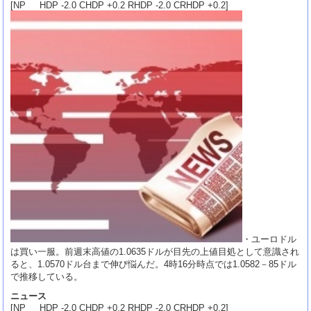
[NP HDP -2.0 CHDP +0.2 RHDP -2.0 CRHDP +0.2]
・ユーロドル
は買い一服。前週末高値の1.0635ドルが目先の上値目処として意識され
ると、1.0570ドル台まで伸び悩んだ。4時16分時点では1.0582－85ドル
で推移している。
ニュース
[NP HDP -2.0 CHDP +0.2 RHDP -2.0 CRHDP +0.2]