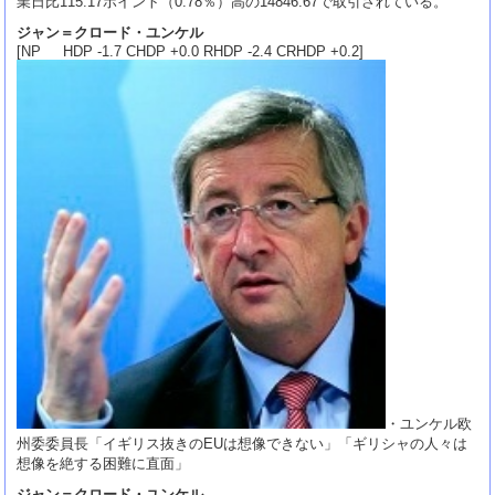
業日比115.17ポイント（0.78％）高の14846.67で取引されている。
ジャン＝クロード・ユンケル
[NP HDP -1.7 CHDP +0.0 RHDP -2.4 CRHDP +0.2]
・ユンケル欧
州委委員長「イギリス抜きのEUは想像できない」「ギリシャの人々は
想像を絶する困難に直面」
ジャン＝クロード・ユンケル