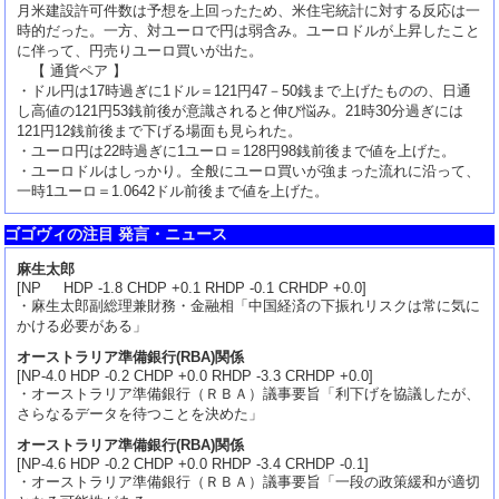
月米建設許可件数は予想を上回ったため、米住宅統計に対する反応は一
時的だった。一方、対ユーロで円は弱含み。ユーロドルが上昇したこと
に伴って、円売りユーロ買いが出た。
【 通貨ペア 】
・ドル円は17時過ぎに1ドル＝121円47－50銭まで上げたものの、日通
し高値の121円53銭前後が意識されると伸び悩み。21時30分過ぎには
121円12銭前後まで下げる場面も見られた。
・ユーロ円は22時過ぎに1ユーロ＝128円98銭前後まで値を上げた。
・ユーロドルはしっかり。全般にユーロ買いが強まった流れに沿って、
一時1ユーロ＝1.0642ドル前後まで値を上げた。
ゴゴヴィの注目 発言・ニュース
麻生太郎
[NP HDP -1.8 CHDP +0.1 RHDP -0.1 CRHDP +0.0]
・麻生太郎副総理兼財務・金融相「中国経済の下振れリスクは常に気に
かける必要がある」
オーストラリア準備銀行(RBA)関係
[NP-4.0 HDP -0.2 CHDP +0.0 RHDP -3.3 CRHDP +0.0]
・オーストラリア準備銀行（ＲＢＡ）議事要旨「利下げを協議したが、
さらなるデータを待つことを決めた」
オーストラリア準備銀行(RBA)関係
[NP-4.6 HDP -0.2 CHDP +0.0 RHDP -3.4 CRHDP -0.1]
・オーストラリア準備銀行（ＲＢＡ）議事要旨「一段の政策緩和が適切