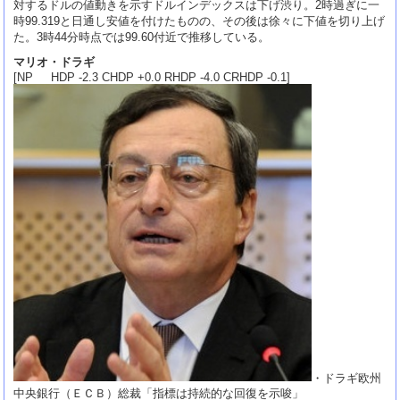
対するドルの値動きを示すドルインデックスは下げ渋り。2時過ぎに一
時99.319と日通し安値を付けたものの、その後は徐々に下値を切り上げ
た。3時44分時点では99.60付近で推移している。
マリオ・ドラギ
[NP HDP -2.3 CHDP +0.0 RHDP -4.0 CRHDP -0.1]
・ドラギ欧州
中央銀行（ＥＣＢ）総裁「指標は持続的な回復を示唆」