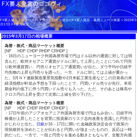
FX要人発言・ニュースのゴゴヴィTOP
>
過去のFX要人発言・為替ニュース検索
>
2015年3
月17日 FX要人発言・ニュース
2015年3月17日の相場概要
為替・株式・商品マーケット概要
[NP HDP CHDP RHDP CRHDP ]
・16日のニューヨーク外国為替市場で円はドル以外の通貨に対しては弱
含んだ。欧州オセアニア通貨がドルに対して上昇したことにつれて円売
り欧州通貨買い、円売りオセアニア通貨買いが出た。ダウ平均や日経平
均先物の上昇も円売りを誘った。一方、ドルに対しては上値が重かっ
た。3月ＮＹ連銀製造業景気指数や2月米鉱工業生産などこの日発表の米
経済指標が軒並み予想を下回ったことで、円買いドル売りが先行。米長
期金利の低下に伴う円買いドル売りも入った。ただ、そのあとは株高や
クロス円の上昇を受けて次第に上値を切り下げた。
為替・株式・商品マーケット概要
[NP HDP CHDP RHDP CRHDP ]
・17日午前のアジアオセアニア外国為替市場で円はもみ合い。日経平均
株価が上昇したことを背景に投資家のリスク志向改善を意識した円売り
がじわりと出た。
日銀
が16－17日に開いた金融政策決定会合で政策の
現状維持を決めたことが伝わると円買いが強まったものの、反応は一時
的だった。一方で、一段と円売りを進める動きともならず、全般方向感