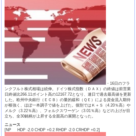
・16日のフラ
ンクフルト株式相場は続伸。ドイツ株式指数（ＤＡＸ）の終値は前営業
日終値比266.11ポイント高の12167.72となり、連日で過去最高値を更新
した。欧州中央銀行（ＥＣＢ）の量的緩和（ＱＥ）による資金流入期待
が根強く、ほぼ一本調子で値を上げた。個別ではＫ＋Ｓ（4.20％高）や
メルク（3.22％高）、フォルクスワーゲン（3.01％高）などの上げが目
立ち、全30銘柄が上昇する全面高の展開となった。
ニュース
[NP HDP -2.0 CHDP +0.2 RHDP -2.0 CRHDP +0.2]