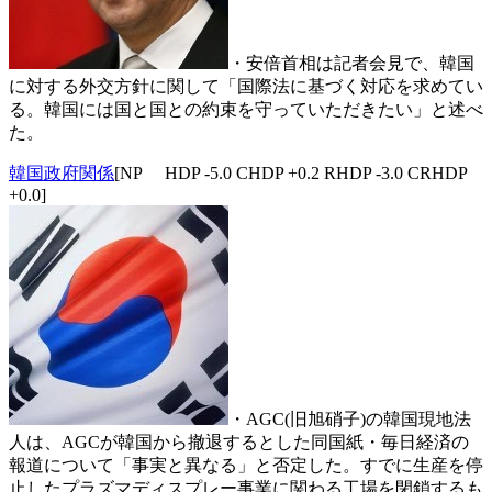
・安倍首相は記者会見で、韓国
に対する外交方針に関して「国際法に基づく対応を求めてい
る。韓国には国と国との約束を守っていただきたい」と述べ
た。
韓国政府関係
[NP HDP -5.0 CHDP +0.2 RHDP -3.0 CRHDP
+0.0]
・AGC(旧旭硝子)の韓国現地法
人は、AGCが韓国から撤退するとした同国紙・毎日経済の
報道について「事実と異なる」と否定した。すでに生産を停
止したプラズマディスプレー事業に関わる工場を閉鎖するも