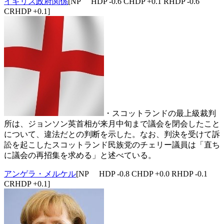
イギリス政府関係
[NP HDP -0.6 CHDP +0.1 RHDP -0.6
CRHDP +0.1]
・スコットランドの最上級裁判
所は、ジョンソン英首相が来月中旬まで議会を閉会したこと
について、違法だとの判断を示した。なお、判決を受けて訴
訟を起こしたスコットランド民族党のチェリー議員は「直ち
に議会の再招集を求める」と述べている。
アンゲラ・メルケル
[NP HDP -0.8 CHDP +0.0 RHDP -0.1
CRHDP +0.1]