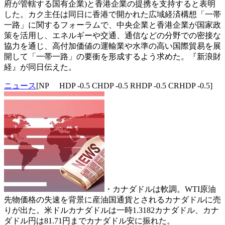
府が管轄する国有企業)と香港企業の提携を支持すると表明
した。カク主任は同日に香港で開かれた広域経済構想「一帯
一路」に関するフォーラムで、中央企業と香港企業が国家政
策を活用し、エネルギーや交通、通信などの分野での密接な
協力を通じ、高付加価値の運輸業や水準の高い国際貿易を展
開して「一帯一路」の要衝を形成するよう求めた。『新浪財
経』が同日伝えた。
ニュース
[NP HDP -0.5 CHDP -0.5 RHDP -0.5 CRHDP -0.5]
・カナダドルは軟調。WTI原油
先物価格の失速を背景に産油国通貨とされるカナダドルに売
りが出た。米ドルカナダドルは一時1.3182カナダドル、カナ
ダドル円は81.71円までカナダドル安に振れた。