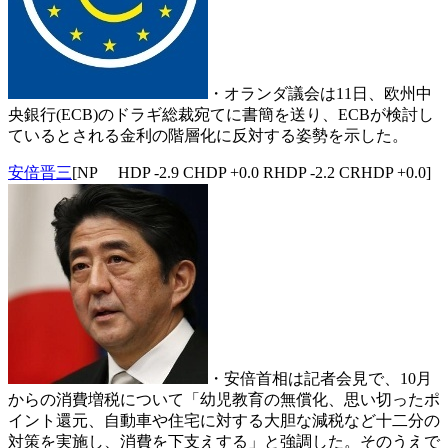
・オランダ議会は11日、欧州中
央銀行(ECB)のドラギ総裁宛てに書簡を送り、ECBが検討し
ているとされる金利の階層化に反対する姿勢を示した。
安倍晋三
[NP HDP -2.9 CHDP +0.0 RHDP -2.2 CRHDP +0.0]
・安倍首相は記者会見で、10月
からの消費増税について「幼児教育の無償化、思い切ったポ
イント還元、自動車や住宅に対する大胆な減税など十二分の
対策を実施し、消費を下支えする」と強調した。そのうえで