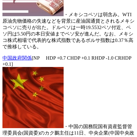
・メキシコペソは弱含み。WTI
原油先物価格の失速などを背景に産油国通貨とされるメキシ
コペソに売りが出た。ドルペソは一時19.5532ペソ付近、ペ
ソ円は5.50円の本日安値までペソ安が進んだ。なお、メキシ
コ株式相場で代表的な株式指数であるボルサ指数は0.37％高
で推移している。
中国政府関係
[NP HDP +0.7 CHDP +0.1 RHDP -1.0 CRHDP
+0.1]
・中国の国務院国有資産監督管
理委員会(国資委)のカク鵬主任は11日、中央企業(中国中央政