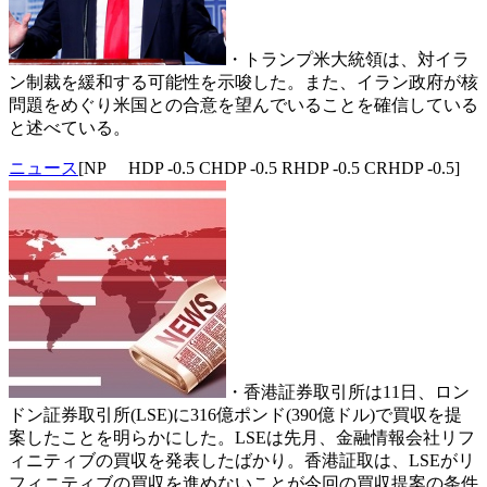
・トランプ米大統領は、対イラ
ン制裁を緩和する可能性を示唆した。また、イラン政府が核
問題をめぐり米国との合意を望んでいることを確信している
と述べている。
ニュース
[NP HDP -0.5 CHDP -0.5 RHDP -0.5 CRHDP -0.5]
・香港証券取引所は11日、ロン
ドン証券取引所(LSE)に316億ポンド(390億ドル)で買収を提
案したことを明らかにした。LSEは先月、金融情報会社リフ
ィニティブの買収を発表したばかり。香港証取は、LSEがリ
フィニティブの買収を進めないことが今回の買収提案の条件