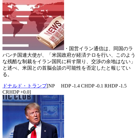
・国営イラン通信は、同国のラ
バンチ国連大使が、「米国政府が経済テロを行い、このよう
な残酷な制裁をイラン国民に科す限り、交渉の余地はない」
と述べ、米国との首脳会談の可能性を否定したと報じてい
る。
ドナルド・トランプ
[NP HDP -1.4 CHDP -0.1 RHDP -1.5
CRHDP +0.0]