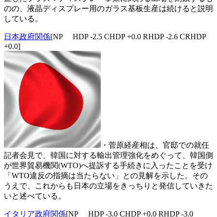
のの、液晶ディスプレー用のガラス基板生産は続けると説明
している。
日本政府関係
[NP HDP -2.5 CHDP +0.0 RHDP -2.6 CRHDP
+0.0]
・菅原経産相は、官邸での就任
記者会見で、韓国に対する輸出管理強化をめぐって、韓国側
が世界貿易機関(WTO)へ提訴する手続きに入ったことを受け
「WTO違反の指摘は当たらない」との見解を示した。その
うえで、これからも日本の立場をきっちりと発信していきた
いと述べている。
イタリア政府関係
[NP HDP -3.0 CHDP +0.0 RHDP -3.0