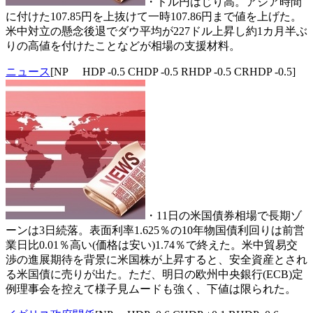
・ドル円はじり高。アジア時間
に付けた107.85円を上抜けて一時107.86円まで値を上げた。
米中対立の懸念後退でダウ平均が227ドル上昇し約1カ月半ぶ
りの高値を付けたことなどが相場の支援材料。
ニュース
[NP HDP -0.5 CHDP -0.5 RHDP -0.5 CRHDP -0.5]
・11日の米国債券相場で長期ゾ
ーンは3日続落。表面利率1.625％の10年物国債利回りは前営
業日比0.01％高い(価格は安い)1.74％で終えた。米中貿易交
渉の進展期待を背景に米国株が上昇すると、安全資産とされ
る米国債に売りが出た。ただ、明日の欧州中央銀行(ECB)定
例理事会を控えて様子見ムードも強く、下値は限られた。