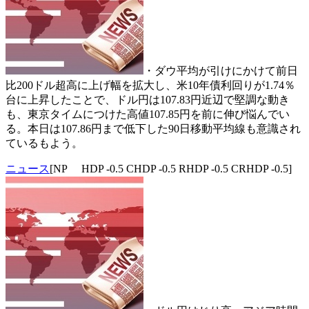
・ダウ平均が引けにかけて前日
比200ドル超高に上げ幅を拡大し、米10年債利回りが1.74％
台に上昇したことで、ドル円は107.83円近辺で堅調な動き
も、東京タイムにつけた高値107.85円を前に伸び悩んでい
る。本日は107.86円まで低下した90日移動平均線も意識され
ているもよう。
ニュース
[NP HDP -0.5 CHDP -0.5 RHDP -0.5 CRHDP -0.5]