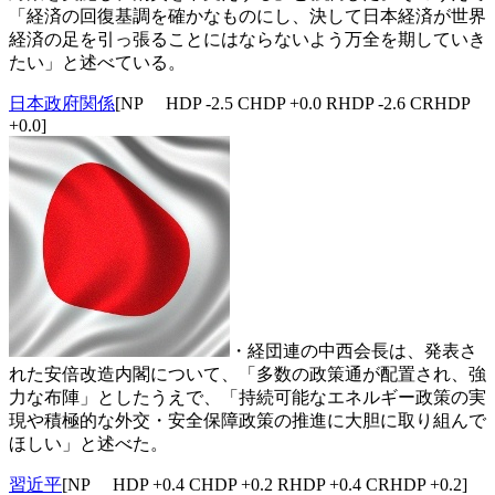
「経済の回復基調を確かなものにし、決して日本経済が世界
経済の足を引っ張ることにはならないよう万全を期していき
たい」と述べている。
日本政府関係
[NP HDP -2.5 CHDP +0.0 RHDP -2.6 CRHDP
+0.0]
・経団連の中西会長は、発表さ
れた安倍改造内閣について、「多数の政策通が配置され、強
力な布陣」としたうえで、「持続可能なエネルギー政策の実
現や積極的な外交・安全保障政策の推進に大胆に取り組んで
ほしい」と述べた。
習近平
[NP HDP +0.4 CHDP +0.2 RHDP +0.4 CRHDP +0.2]