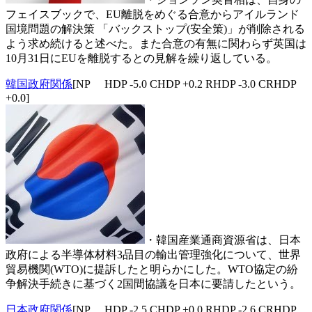
フェイスブックで、EU離脱をめぐる合意からアイルランド
国境問題の解決策 「バックストップ(安全策)」が削除される
よう求め続けると述べた。また合意の有無に関わらず英国は
10月31日にEUを離脱するとの見解を繰り返している。
韓国政府関係
[NP HDP -5.0 CHDP +0.2 RHDP -3.0 CRHDP
+0.0]
・韓国産業通商資源省は、日本
政府による半導体材料3品目の輸出管理強化について、世界
貿易機関(WTO)に提訴したと明らかにした。WTO協定の紛
争解決手続きに基づく2国間協議を日本に要請したという。
日本政府関係
[NP HDP -2.5 CHDP +0.0 RHDP -2.6 CRHDP