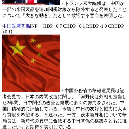
・トランプ米大統領は、中国が
一部の米国製品を追加関税対象から除外すると発表したこと
について「大きな動き」だとして歓迎する意向を表明した。
中国政府関係
[NP HDP +0.7 CHDP +0.1 RHDP -1.0 CRHDP
+0.1]
・中国外務省の華報道局長は記
者会見で、日本の内閣改造に関し、「河野氏は外相を担当し
た2年間、日中関係の改善と発展に多くの努力をされた。中
国は積極的に評価している。今後も中日の友好と協力に大き
な貢献を希望する」と述べた。一方、茂木新外相について華
局長は「新時代の要求に合致する中日関係の構築をともに推
進したい」と期待を表明している。