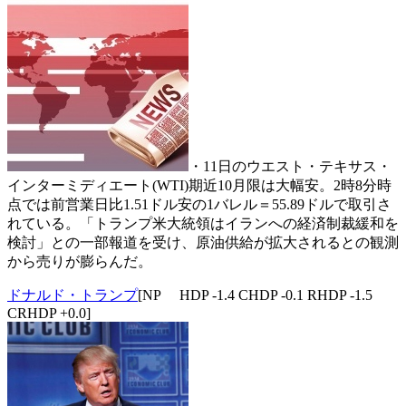
・11日のウエスト・テキサス・
インターミディエート(WTI)期近10月限は大幅安。2時8分時
点では前営業日比1.51ドル安の1バレル＝55.89ドルで取引さ
れている。「トランプ米大統領はイランへの経済制裁緩和を
検討」との一部報道を受け、原油供給が拡大されるとの観測
から売りが膨らんだ。
ドナルド・トランプ
[NP HDP -1.4 CHDP -0.1 RHDP -1.5
CRHDP +0.0]