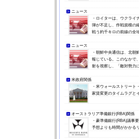
ニュース
・ロイターは、ウクライ
弾が不足し、作戦規模の
戦う約千キロの前線の全
ニュース
・朝鮮中央通信は、北朝鮮
報じている。このなかで
射を視察し、「敵対勢力
米政府関係
・米ウォールストリート
家賃変更のタイムラグと
オーストラリア準備銀行(RBA)関係
・豪準備銀行(RBA)議
予想よりも時間がかかる