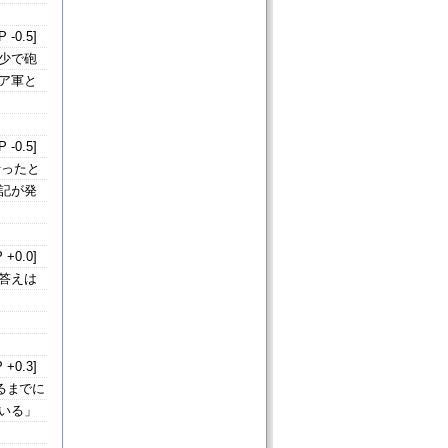
 -0.5]
少で砲
ア軍と
 -0.5]
行ったと
記が発
 +0.0]
答えは
 +0.3]
るまでに
いる」