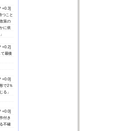
 +0.3]
待つこと
政策の
かに依
う」
 +0.2]
して最後
 +0.0]
形で2％
じる」
 +0.0]
作付き
る不確