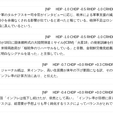
[NP HDP -1.0 CHDP -0.5 RHDP -1.0 CRHDP
ナ軍のタルナフスキー司令官がインタビューに応じ、欧米による軍事支援の減
縮小を余儀なくされる影響が出ていると述べたと報じている。砲弾不足はロシ
域に及んでいるという。
[NP HDP -1.0 CHDP -0.5 RHDP -1.0 CRHDP
が18日に固体燃料式の大陸間弾道ミサイル(ICBM)「火星18」の発射訓練を
、米韓両政府が「核戦争のリハーサルをしている」と非難。金朝鮮労働党総書
に明白なシグナルを送った」と主張していた。
[NP HDP -0.7 CHDP +0.0 RHDP +0.3 CRHDP
・ジャーナル紙は、米インフレ、高い住居費が来年の下げ要因になる訳、その
インフレ率の計算方法にあり、と伝えた。
[NP HDP -0.4 CHDP +0.0 RHDP +0.0 CRHDP
事要旨「インフレは低下し続けたが、依然として高い」「インフレ率が目標に戻
リスクは、総需要が予想よりも早く鈍化するリスクによってバランスがとれて