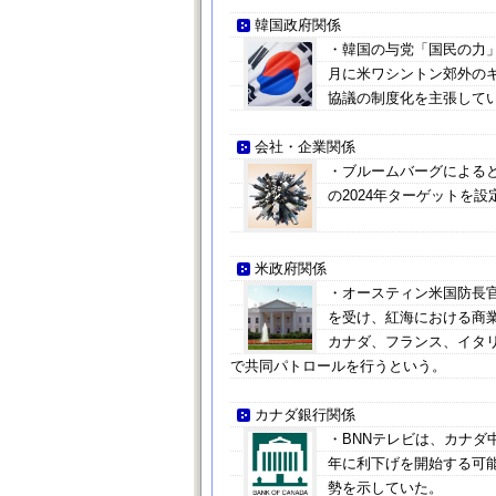
韓国政府関係
・韓国の与党「国民の力」
月に米ワシントン郊外の
協議の制度化を主張して
会社・企業関係
・ブルームバーグによると
の2024年ターゲットを
米政府関係
・オースティン米国防長
を受け、紅海における商
カナダ、フランス、イタ
で共同パトロールを行うという。
カナダ銀行関係
・BNNテレビは、カナ
年に利下げを開始する可
勢を示していた。