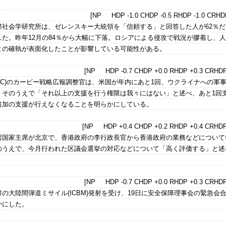
[NP HDP -1.0 CHDP -0.5 RHDP -1.0 CRHDP
際社会学研究所は、ゼレンスキー大統領を「信頼する」と回答した人が62％だ
た。昨年12月の84％から大幅に下落。ロシアによる侵攻で戦況が膠着し、
との確執が表面化したことが影響している可能性がある。
[NP HDP -0.7 CHDP +0.0 RHDP +0.3 CRHDP
SC)のカービー戦略広報調整官は、米国が年内にあと1回、ウクライナへの軍
。そのうえで「それ以上の支援を行う権限は我々にはない」と述べ、あと1回
追加の支援が行えなくなることを明らかにしている。
[NP HDP +0.4 CHDP +0.2 RHDP +0.4 CRHDP
習国家主席が北京で、香港政府の李行政長官から香港政府の業務などについて
のうえで、今月行われた区議会選挙の対応などについて「高く評価する」と述
[NP HDP -0.7 CHDP +0.0 RHDP +0.3 CRHDP
の大陸間弾道ミサイル(ICBM)発射を受け、19日に安全保障理事会の緊急会
かにした。