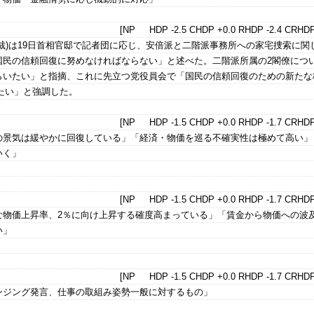
[NP HDP -2.5 CHDP +0.0 RHDP -2.4 CRHDP
裁)は19日首相官邸で記者団に応じ、安倍派と二階派事務所への家宅捜索に関
国民の信頼回復に努めなければならない」と述べた。二階派所属の2閣僚につ
らいたい」と指摘、これに先立つ党役員会で「国民の信頼回復のための新たな
たい」と強調した。
[NP HDP -1.5 CHDP +0.0 RHDP -1.7 CRHDP
の景気は緩やかに回復している」「経済・物価を巡る不確実性は極めて高い」
いく」
[NP HDP -1.5 CHDP +0.0 RHDP -1.7 CRHDP
な物価上昇率、2％に向け上昇する確度高まっている」「賃金から物価への波
い」
[NP HDP -1.5 CHDP +0.0 RHDP -1.7 CRHDP
ンジング発言、仕事の取組み姿勢一般に対するもの」