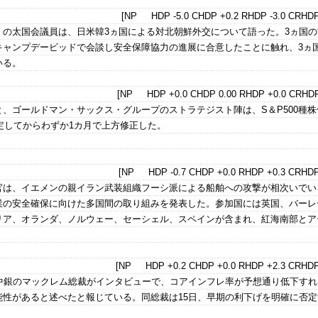
[NP HDP -5.0 CHDP +0.2 RHDP -3.0 CRHDP
の太国会議員は、日米韓3ヵ国による対北朝鮮外交について語った。3ヵ国の
キャンプデービッドで会談し安全保障協力の進展に合意したことに触れ、3ヵ
いる。
[NP HDP +0.0 CHDP 0.00 RHDP +0.0 CRHDP
、ゴールドマン・サックス・グループのストラテジスト陣は、S＆P500種株
設定してからわずか1カ月で上方修正した。
[NP HDP -0.7 CHDP +0.0 RHDP +0.3 CRHDP
官は、イエメンの親イラン武装組織フーシ派による船舶への攻撃が相次いでい
業の安全確保に向けた多国間の取り組みを発表した。参加国には英国、バーレ
リア、オランダ、ノルウェー、セーシェル、スペインが含まれ、紅海南部とア
[NP HDP +0.2 CHDP +0.0 RHDP +2.3 CRHDP
ダ中銀のマックレム総裁がインタビューで、コアインフレ率が予想通り低下すれ
能性があると述べたと報じている。同総裁は15日、早期の利下げを明確に否定