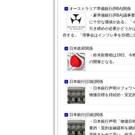
オーストラリア準備銀行(RBA)関係
・豪準備銀行(RBA)議
に十分な価値がある」「
引き締めが必要かどうか
存する」「理事会はインフレ率を目標に
日本政府関係
・鈴木財務相は19日、今
の開催となる。
日本銀行(日銀)関係
・日本銀行声明※フォワ
物価目標を持続的・安定
日本銀行(日銀)関係
・日本銀行声明「物価目
量的・質的金融緩和を継
実性きわめて高い、経済