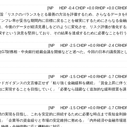
[NP HDP -0.4 CHDP +0.0 RHDP +0.0 CRHDP
事要旨「リスクのバランスをとる最善の方法を評価するため、さらなるデータを
インフレ率が妥当な期間内に目標に戻ることを確実にするためにさらなる金融
は、今後のデータが経済見通しをどのように変化させ、リスク評価が進化する
戻すという決意を堅持しており、その結果を達成するために必要なことを行
[NP HDP -2.5 CHDP +0.0 RHDP -2.4 CRHDP
晩G7財務相・中央銀行総裁会議を開催などと述べた。今回の日本の議長国と
[NP HDP -1.5 CHDP +0.0 RHDP -1.7 CRHDP
ードガイダンスの文言修正せず「粘り強く金融緩和を継続」「賃金上昇に伴う
的に実現することを目指していく」「必要なら躊躇なく追加的な緩和措置を講
[NP HDP -1.5 CHDP +0.0 RHDP -1.7 CRHDP
標の実現を目指し、これを安定的に持続するために必要な時点まで長短金利操
続」「企業等の資金繰りと市場の安定維持に努める」「内外経済や金融市場巡
・物価・金融情勢に応じ機動的に対応」