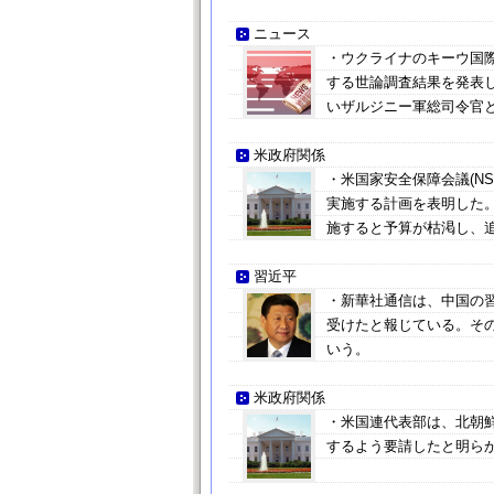
ニュース
・ウクライナのキーウ国
する世論調査結果を発表し
いザルジニー軍総司令官
米政府関係
・米国家安全保障会議(N
実施する計画を表明した
施すると予算が枯渇し、
習近平
・新華社通信は、中国の
受けたと報じている。そ
いう。
米政府関係
・米国連代表部は、北朝鮮
するよう要請したと明ら