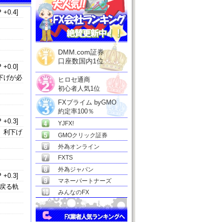
 +0.4]
DMM.com証券
口座数国内1位
 +0.0]
下げが必
ヒロセ通商
初心者人気1位
FXプライム byGMO
約定率100％
 +0.3]
YJFX!
、利下げ
GMOクリック証券
外為オンライン
FXTS
外為ジャパン
 +0.3]
マネーパートナーズ
戻る軌
みんなのFX