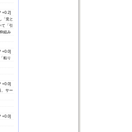
 +0.2]
し「党と
いて「引
枠組み
 +0.0]
「粘り
 +0.0]
及、サー
 +0.0]