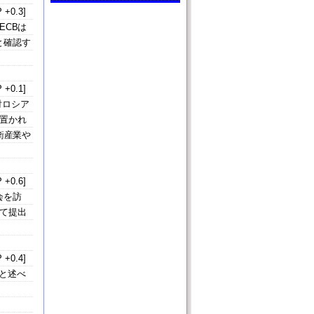
 +0.3]
ECBは
と確認す
 +0.1]
対ロシア
置かれ
衛産業や
 +0.6]
会を訪
て提出
 +0.4]
と述べ