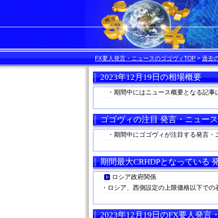
FX要人発言・ニュースのゴゴヴィTOP
>
過去
2023年12月19日の相場概要
・期間中にはニュース概要となる記事
ゴゴヴィの注目 発言・ニュース
・期間中にゴゴヴィが注目する発言・
期間最大CRHDPとなっている
ロシア政府関係
・ロシア、西側設定の上限価格以下での
2023年12月19日のFX要人発