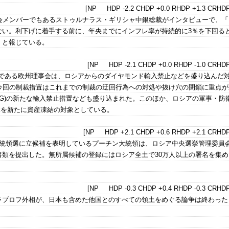
[NP HDP -2.2 CHDP +0.0 RHDP +1.3 CRHDP
会メンバーでもあるストゥルナラス・ギリシャ中銀総裁がインタビューで、「
ない。利下げに着手する前に、年央までにインフレ率が持続的に3％を下回る
、と報じている。
[NP HDP -2.1 CHDP +0.0 RHDP -1.0 CRHDP
関である欧州理事会は、ロシアからのダイヤモンド輸入禁止などを盛り込んだ
。今回の制裁措置はこれまでの制裁の迂回行為への対処や抜け穴の閉鎖に重点が
PG)の新たな輸入禁止措置なども盛り込まれた。このほか、ロシアの軍事・防
団体を新たに資産凍結の対象としている。
[NP HDP +2.1 CHDP +0.6 RHDP +2.1 CRHDP
大統領選に立候補を表明しているプーチン大統領は、ロシア中央選挙管理委員
書類を提出した。無所属候補の登録にはロシア全土で30万人以上の署名を集め
[NP HDP -0.3 CHDP +0.4 RHDP -0.3 CRHDP
ラブロフ外相が、日本も含めた他国とのすべての領土をめぐる論争は終わった