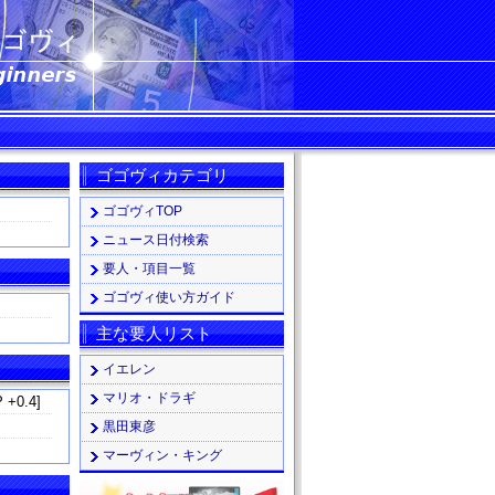
ゴゴヴィカテゴリ
ゴゴヴィTOP
ニュース日付検索
要人・項目一覧
ゴゴヴィ使い方ガイド
主な要人リスト
イエレン
マリオ・ドラギ
 +0.4]
黒田東彦
マーヴィン・キング