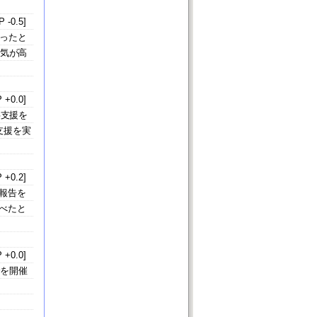
 -0.5]
ったと
人気が高
 +0.0]
事支援を
支援を実
 +0.2]
報告を
べたと
 +0.0]
合を開催