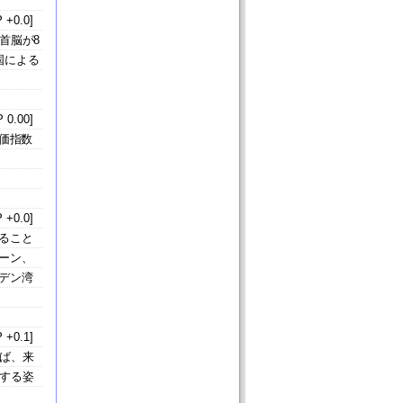
 +0.0]
首脳が8
国による
 0.00]
価指数
 +0.0]
ること
ーン、
デン湾
 +0.1]
ば、来
する姿