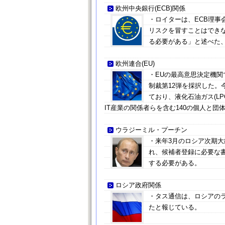
欧州中央銀行(ECB)関係
・ロイターは、ECB理事
リスクを冒すことはでき
る必要がある」と述べた
欧州連合(EU)
・EUの最高意思決定機
制裁第12弾を採択した
ており、液化石油ガス(L
IT産業の関係者らを含む140の個人と
ウラジーミル・プーチン
・来年3月のロシア次期
れ、候補者登録に必要な
する必要がある。
ロシア政府関係
・タス通信は、ロシアの
たと報じている。