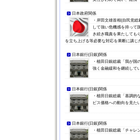
日本政府関係
・岸田文雄首相(自民党総
して強い危機感を持って
き続き職責を果たしても
を立ち上げる等必要な対応を果断に講じ
日本銀行(日銀)関係
・植田日銀総裁「我が国
強く金融緩和を継続して
日本銀行(日銀)関係
・植田日銀総裁「基調的
ビス価格への動向を見た
日本銀行(日銀)関係
・植田日銀総裁「チャレ