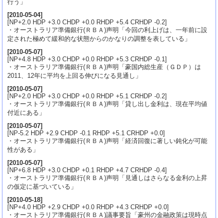
行う」
[
2010-05-04
]
[NP+2.0 HDP +3.0 CHDP +0.0 RHDP +5.4 CRHDP -0.2]
・オーストラリア準備銀行(ＲＢＡ)声明「今回の利上げは、一年前に設
定された極めて緩和的な状態からのかなりの調整を表している」
[
2010-05-07
]
[NP+4.8 HDP +3.0 CHDP +0.0 RHDP +5.3 CRHDP -0.1]
・オーストラリア準備銀行(ＲＢＡ)声明「豪国内総生産（ＧＤＰ）は
2011、12年に平均を上回る伸びになる見通し」
[
2010-05-07
]
[NP+2.0 HDP +3.0 CHDP +0.0 RHDP +5.1 CRHDP -0.2]
・オーストラリア準備銀行(ＲＢＡ)声明「貸し出し金利は、現在平均値
付近にある」
[
2010-05-07
]
[NP-5.2 HDP +2.9 CHDP -0.1 RHDP +5.1 CRHDP +0.0]
・オーストラリア準備銀行(ＲＢＡ)声明「経済回復に著しい鈍化が可能
性がある」
[
2010-05-07
]
[NP+6.8 HDP +3.0 CHDP +0.1 RHDP +4.7 CRHDP -0.4]
・オーストラリア準備銀行(ＲＢＡ)声明「見通しはさらなる金利の上昇
の仮定に基づいている」
[
2010-05-18
]
[NP+4.0 HDP +2.9 CHDP +0.0 RHDP +4.3 CRHDP +0.0]
・オーストラリア準備銀行(ＲＢＡ)議事要旨「豪州の金融政策は現時点