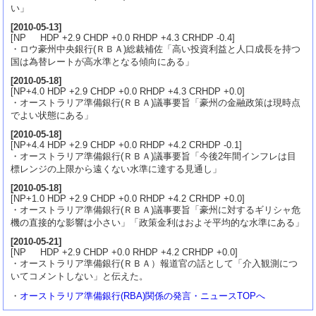
い」
[
2010-05-13
]
[NP HDP +2.9 CHDP +0.0 RHDP +4.3 CRHDP -0.4]
・ロウ豪州中央銀行(ＲＢＡ)総裁補佐「高い投資利益と人口成長を持つ
国は為替レートが高水準となる傾向にある」
[
2010-05-18
]
[NP+4.0 HDP +2.9 CHDP +0.0 RHDP +4.3 CRHDP +0.0]
・オーストラリア準備銀行(ＲＢＡ)議事要旨「豪州の金融政策は現時点
でよい状態にある」
[
2010-05-18
]
[NP+4.4 HDP +2.9 CHDP +0.0 RHDP +4.2 CRHDP -0.1]
・オーストラリア準備銀行(ＲＢＡ)議事要旨「今後2年間インフレは目
標レンジの上限から遠くない水準に達する見通し」
[
2010-05-18
]
[NP+1.0 HDP +2.9 CHDP +0.0 RHDP +4.2 CRHDP +0.0]
・オーストラリア準備銀行(ＲＢＡ)議事要旨「豪州に対するギリシャ危
機の直接的な影響は小さい」「政策金利はおよそ平均的な水準にある」
[
2010-05-21
]
[NP HDP +2.9 CHDP +0.0 RHDP +4.2 CRHDP +0.0]
・オーストラリア準備銀行(ＲＢＡ）報道官の話として「介入観測につ
いてコメントしない」と伝えた。
・
オーストラリア準備銀行(RBA)関係の発言・ニュースTOPへ