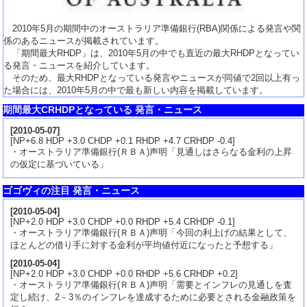
2010年5月の期間中のオーストラリア準備銀行(RBA)関係による発言や関
係のあるニュースが掲載されています。
「期間最大RHDP」は、2010年5月の中でも直近の最大RHDPとなってい
る発言・ニュースを紹介しています。
そのため、最大RHDPとなっている発言やニュースが同値で2回以上有っ
た場合には、2010年5月の中で最も新しい内容を掲載しています。
期間最大CRHDPとなっている 発言・ニュース
[
2010-05-07
]
[NP+6.8 HDP +3.0 CHDP +0.1 RHDP +4.7 CRHDP -0.4]
・オーストラリア準備銀行(ＲＢＡ)声明「見通しはさらなる金利の上昇
の仮定に基づいている」
ゴゴヴィの注目 発言・ニュース
[
2010-05-04
]
[NP+2.0 HDP +3.0 CHDP +0.0 RHDP +5.4 CRHDP -0.1]
・オーストラリア準備銀行(ＲＢＡ)声明「今回の利上げの結果として、
ほとんどの借り手に対する金利が平均値付近になったと予想する」
[
2010-05-04
]
[NP+2.0 HDP +3.0 CHDP +0.0 RHDP +5.6 CRHDP +0.2]
・オーストラリア準備銀行(ＲＢＡ)声明「需要とインフレの見通しを査
定し続け、2－3％のインフレを達成するために必要とされる金融政策を