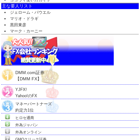
主な要人リスト
ジェローム・パウエル
マリオ・ドラギ
黒田東彦
マーク・カーニー
DMM.com証券
【DMM FX】
YJFX!
Yahoo!のFX
マネーパートナーズ
約定力1位
ヒロセ通商
外為ジャパン
外為オンライン
GMOクリック証券