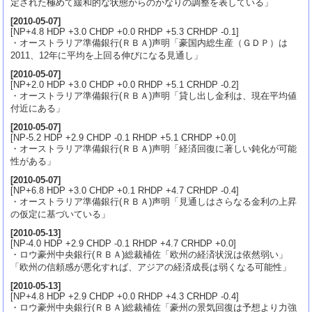
定された極めて緩和的な状態からのかなりの調整を表している」
[
2010-05-07
]
[NP+4.8 HDP +3.0 CHDP +0.0 RHDP +5.3 CRHDP -0.1]
・オーストラリア準備銀行(ＲＢＡ)声明「豪国内総生産（ＧＤＰ）は
2011、12年に平均を上回る伸びになる見通し」
[
2010-05-07
]
[NP+2.0 HDP +3.0 CHDP +0.0 RHDP +5.1 CRHDP -0.2]
・オーストラリア準備銀行(ＲＢＡ)声明「貸し出し金利は、現在平均値
付近にある」
[
2010-05-07
]
[NP-5.2 HDP +2.9 CHDP -0.1 RHDP +5.1 CRHDP +0.0]
・オーストラリア準備銀行(ＲＢＡ)声明「経済回復に著しい鈍化が可能
性がある」
[
2010-05-07
]
[NP+6.8 HDP +3.0 CHDP +0.1 RHDP +4.7 CRHDP -0.4]
・オーストラリア準備銀行(ＲＢＡ)声明「見通しはさらなる金利の上昇
の仮定に基づいている」
[
2010-05-13
]
[NP-4.0 HDP +2.9 CHDP -0.1 RHDP +4.7 CRHDP +0.0]
・ロウ豪州中央銀行(ＲＢＡ)総裁補佐「欧州の経済状況は依然弱い」
「欧州の信頼感が悪化すれば、アジアの経済成長は弱くなる可能性」
[
2010-05-13
]
[NP+4.8 HDP +2.9 CHDP +0.0 RHDP +4.3 CRHDP -0.4]
・ロウ豪州中央銀行(ＲＢＡ)総裁補佐「豪州の景気回復は予想より力強