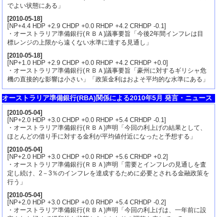
でよい状態にある」
[
2010-05-18
]
[NP+4.4 HDP +2.9 CHDP +0.0 RHDP +4.2 CRHDP -0.1]
・オーストラリア準備銀行(ＲＢＡ)議事要旨「今後2年間インフレは目
標レンジの上限から遠くない水準に達する見通し」
[
2010-05-18
]
[NP+1.0 HDP +2.9 CHDP +0.0 RHDP +4.2 CRHDP +0.0]
・オーストラリア準備銀行(ＲＢＡ)議事要旨「豪州に対するギリシャ危
機の直接的な影響は小さい」「政策金利はおよそ平均的な水準にある」
オーストラリア準備銀行(RBA)関係による2010年5月 発言・ニュース
[
2010-05-04
]
[NP+2.0 HDP +3.0 CHDP +0.0 RHDP +5.4 CRHDP -0.1]
・オーストラリア準備銀行(ＲＢＡ)声明「今回の利上げの結果として、
ほとんどの借り手に対する金利が平均値付近になったと予想する」
[
2010-05-04
]
[NP+2.0 HDP +3.0 CHDP +0.0 RHDP +5.6 CRHDP +0.2]
・オーストラリア準備銀行(ＲＢＡ)声明「需要とインフレの見通しを査
定し続け、2－3％のインフレを達成するために必要とされる金融政策を
行う」
[
2010-05-04
]
[NP+2.0 HDP +3.0 CHDP +0.0 RHDP +5.4 CRHDP -0.2]
・オーストラリア準備銀行(ＲＢＡ)声明「今回の利上げは、一年前に設