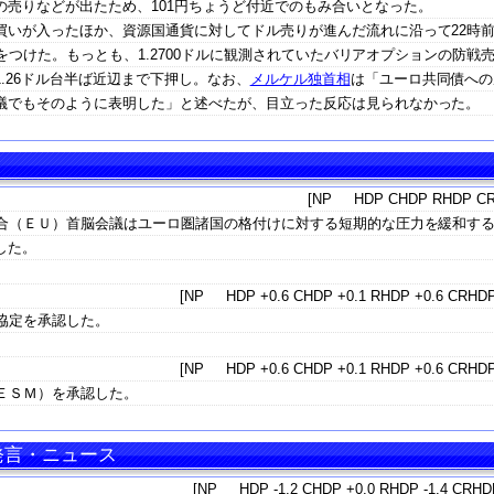
売りなどが出たため、101円ちょうど付近でのもみ合いとなった。
買いが入ったほか、資源国通貨に対してドル売りが進んだ流れに沿って22時前
高値をつけた。もっとも、1.2700ドルに観測されていたバリアオプションの防戦
.26ドル台半ば近辺まで下押し。なお、
メルケル独首相
は「ユーロ共同債への
議でもそのように表明した」と述べたが、目立った反応は見られなかった。
[NP HDP CHDP RHDP CR
連合（ＥＵ）首脳会議はユーロ圏諸国の格付けに対する短期的な圧力を緩和す
した。
[NP HDP +0.6 CHDP +0.1 RHDP +0.6 CRHDP
協定を承認した。
[NP HDP +0.6 CHDP +0.1 RHDP +0.6 CRHDP
ＥＳＭ）を承認した。
 発言・ニュース
[NP HDP -1.2 CHDP +0.0 RHDP -1.4 CRHDP