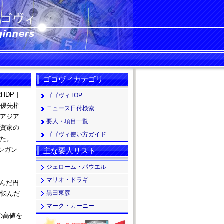
ゴゴヴィカテゴリ
HDP ]
ゴゴヴィTOP
の優先権
ニュース日付検索
、アジア
要人・項目一覧
投資家の
ゴゴヴィ使い方ガイド
った。
シガン
主な要人リスト
ジェローム・パウエル
マリオ・ドラギ
絡んだ円
黒田東彦
び悩んだ
マーク・カーニー
の高値を