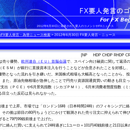
2012年6月30日に発表された要人のコメントやFXニュース
のFX要人発言・為替ニュース検索
>
2012年6月30日 FX要人発言・ニュース
[NP HDP CHDP RHDP CR
は売り優勢。
欧州連合（ＥＵ）首脳会議
で、スペイン向け融資に関して返済
（ＥＳＭ）が銀行に直接資本注入を行うことなどが合意されたことを好感し
優勢となった流れを引き継いだ。米国株式相場も大幅高となったことから、
。また、原油先物相場が急伸したことで円売り資源国通貨買いの動きも目立
費支出（ＰＣＥ）や6月景気指数（シカゴＰＭＩ）、6月米消費者態度指数（ミ
る目立った反応は見られなかった。
銭前後まで上昇。市場では「ロンドン16時（日本時間24時）のフィキシングに
。その後は節目の80円ちょうどにかけて観測された売り注文に抑えられて伸
ると79円99銭前後まで上げた。
に絡んだ買いに支えられて24時過ぎに1ユーロ＝101円40銭前後と21日以来