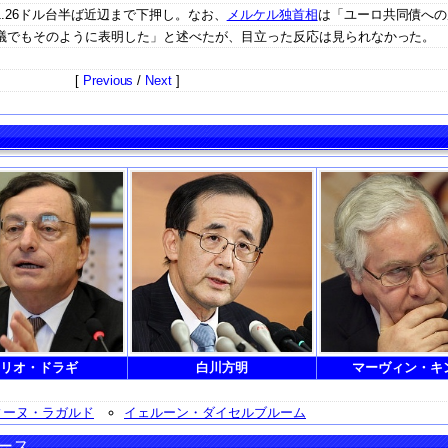
.26ドル台半ば近辺まで下押し。なお、
メルケル独首相
は「ユーロ共同債への
議でもそのように表明した」と述べたが、目立った反応は見られなかった。
[
Previous
/
Next
]
リオ・ドラギ
白川方明
マーヴィン・キ
ィーヌ・ラガルド
イェルーン・ダイセルブルーム
ース