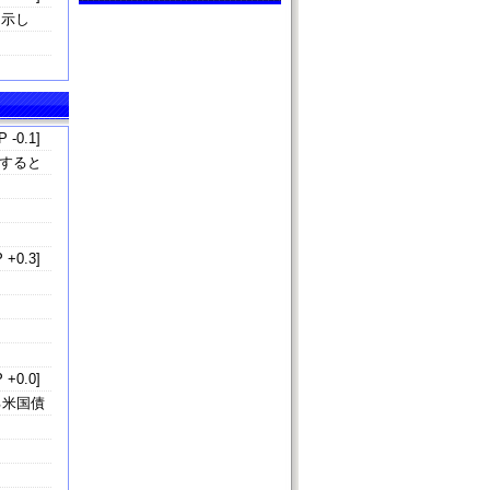
を示し
 -0.1]
すると
 +0.3]
 +0.0]
る米国債