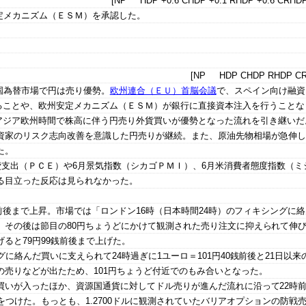
[NP HDP +0.6 CHDP +0.1 RHDP +0.6 CRHDP
定メカニズム（ＥＳＭ）を承認した。
[NP HDP CHDP RHDP CR
国為替市場で円は売り優勢。
欧州連合（ＥＵ）首脳会議
で、スペイン向け融資
ることや、欧州安定メカニズム（ＥＳＭ）が銀行に直接資本注入を行うことな
アジア欧州時間で株高に伴う円売り外貨買いが優勢となった流れを引き継いだ
資家のリスク志向改善を意識した円売りが継続。また、原油先物相場が急伸
た。
費支出（ＰＣＥ）や6月景気指数（シカゴＰＭＩ）、6月米消費者態度指数（ミ
る目立った反応は見られなかった。
銭前後まで上昇。市場では「ロンドン16時（日本時間24時）のフィキシングに
。その後は節目の80円ちょうどにかけて観測された売り注文に抑えられて伸
ると79円99銭前後まで上げた。
に絡んだ買いに支えられて24時過ぎに1ユーロ＝101円40銭前後と21日以来
売りなどが出たため、101円ちょうど付近でのもみ合いとなった。
買いが入ったほか、資源国通貨に対してドル売りが進んだ流れに沿って22時前
高値をつけた。もっとも、1.2700ドルに観測されていたバリアオプションの防戦