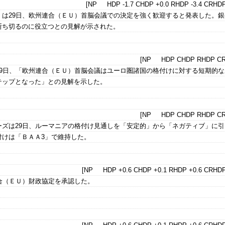
[NP HDP -1.7 CHDP +0.0 RHDP -3.4 CRHDP
）は29日、欧州連合（ＥＵ）首脳会議での決定を強く歓迎すると発表した。銀
断ち切るのに役立つとの見解が示された。
[NP HDP CHDP RHDP CR
29日、「欧州連合（ＥＵ）首脳会議はユーロ圏諸国の格付けに対する短期的な
テップとなった」との見解を示した。
[NP HDP CHDP RHDP CR
ーズは29日、ルーマニアの格付け見通しを「安定的」から「ネガティブ」に引
付けは「ＢＡＡ3」で維持した。
[NP HDP +0.6 CHDP +0.1 RHDP +0.6 CRHDP
合（ＥＵ）財政協定を承認した。