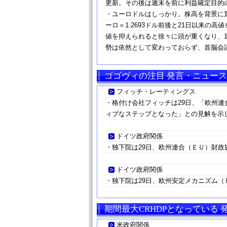
更新。その後は週末を前に利益確定目的の
・ユーロドルはしっかり。株高を背景に
ーロ＝1.2693ドル前後と21日以来の
値を抑えられると徐々に頭が重くなり、1
勢は依然として変わっておらず、首脳会
ゴゴヴィの注目 発言・ニュース
フィッチ・レーティングス
・格付け会社フィッチは29日、「欧州
ィブなステップとなった」との見解を示
ドイツ政府関係
・独下院は29日、欧州連合（ＥＵ）財政
ドイツ政府関係
・独下院は29日、欧州安定メカニズム（
期間最大CRHDPとなっている
米政府関係