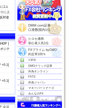
に1ユ
売りに上
反対姿
DMM.com証券
口座数国内1位
ヒロセ通商
初心者人気1位
HDP ]
るポジテ
FXプライム byGMO
約定率100％
YJFX!
 +0.1]
GMOクリック証券
外為オンライン
FXTS
 +0.1]
外為ジャパン
マネーパートナーズ
みんなのFX
 -0.1]