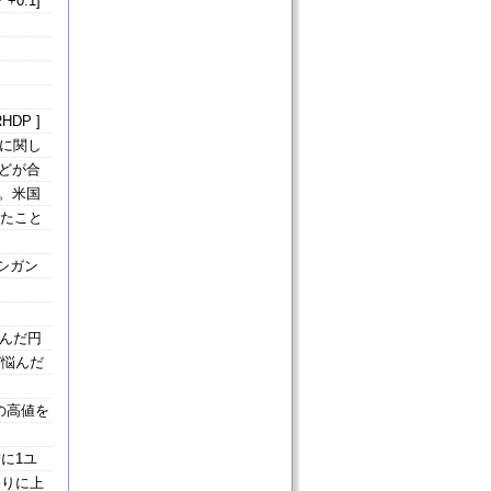
 +0.1]
HDP ]
に関し
どが合
。米国
したこと
シガン
絡んだ円
び悩んだ
の高値を
に1ユ
売りに上