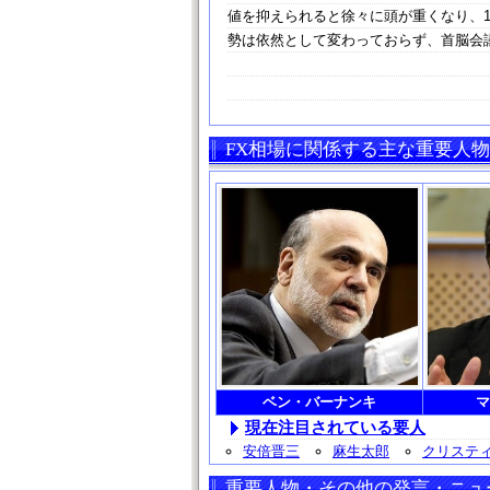
値を抑えられると徐々に頭が重くなり、1
勢は依然として変わっておらず、首脳会
FX相場に関係する主な重要人物
ベン・バーナンキ
マ
現在注目されている要人
安倍晋三
麻生太郎
クリステ
重要人物・その他の発言・ニュ