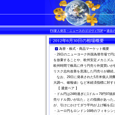
FX要人発言・ニュースのゴゴヴィTOP
>
過去
2012年6月30日の相場概要
為替・株式・商品マーケット概要
・29日のニューヨーク外国為替市場で円
を放棄することや、欧州安定メカニズム
欧州時間で株高に伴う円売り外貨買いが
リスク志向改善を意識した円売りが継続
なお、29日に発表された5月米個人消
大調べ、確報値）など米経済指標に対す
【 通貨ペア 】
・ドル円は24時過ぎに1ドル＝79円97
売りドル買いが出た」との指摘があった
が、引けにかけてダウ平均が上げ幅を広げ
・ユーロ円もロンドン16時のフィキシング