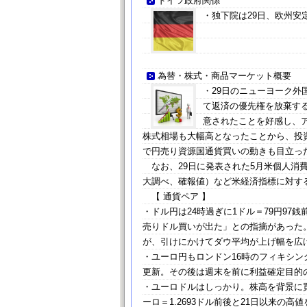
ドイツ政府関係
・独下院は29日、欧州安
為替・株式・商品マーケット概要
・29日のニューヨーク外
て返済の優先権を放棄す
意されたことを好感し、
株式相場も大幅高となったことから、投
で円売り資源国通貨買いの動きも目立っ
なお、29日に発表された5月米個人消
大調べ、確報値）など米経済指標に対す
【 通貨ペア 】
・ドル円は24時過ぎに1ドル＝79円97
売りドル買いが出た」との指摘があった
が、引けにかけてダウ平均が上げ幅を広げ
・ユーロ円もロンドン16時のフィキシング
更新。その後は週末を前に利益確定目的の
・ユーロドルはしっかり。株高を背景に
ーロ＝1.2693ドル前後と21日以来の