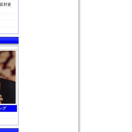
反対姿
ング