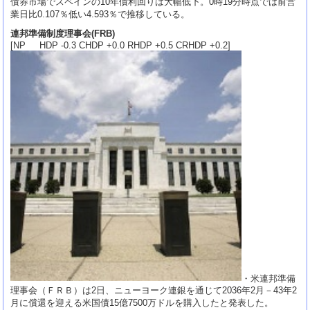
債券市場でスペインの10年債利回りは大幅低下。0時19分時点では前営
業日比0.107％低い4.593％で推移している。
連邦準備制度理事会(FRB)
[NP HDP -0.3 CHDP +0.0 RHDP +0.5 CRHDP +0.2]
・米連邦準備
理事会（ＦＲＢ）は2日、ニューヨーク連銀を通じて2036年2月－43年2
月に償還を迎える米国債15億7500万ドルを購入したと発表した。