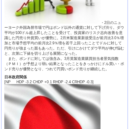
・2日のニュ
ーヨーク外国為替市場で円はポンド以外の通貨に対して下げ渋り。ダウ
平均が100ドル超上昇したことを受けて、投資家のリスク志向改善を意
識した円売り外貨買いが優勢に。2月米製造業新規受注が前月比3.0％増
加と市場予想平均の前月比2.9％増を若干上回ったことでドルに対して
円売りが強まった面もあった。ただ、引けにかけてダウ平均が伸び悩む
と、次第に下値を切り上げる展開になった。
また、ポンドに対しては強含み。3月英製造業購買担当者景気指数
（ＰＭＩ）が予想より弱い結果となったことをきっかけにドル買い・ポ
ンド売りが優勢となり、つれて円買いポンド売りが継続した。
日本政府関係
[NP HDP -3.2 CHDP +0.1 RHDP -2.4 CRHDP -0.3]