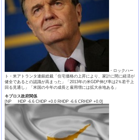
・ロックハー
ト・米アトランタ連銀総裁「住宅価格の上昇により、家計に間に経済が
健全であるとの認識が高まった」「2013年の米GDP伸び率は2％若干上
回る見通し」「米国の今年の成長と雇用増には拡大余地ある」
キプロス政府関係
[NP HDP -6.6 CHDP +0.0 RHDP -6.6 CRHDP +0.0]