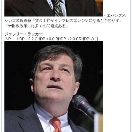
・エバンズ米
シカゴ連銀総裁「賃金上昇がインフレのエンジンになると予想せず」
「米財政政策には多くの問題点ある」
ジェフリー・ラッカー
[NP HDP +2.2 CHDP +0.0 RHDP +2.9 CRHDP -0.1]