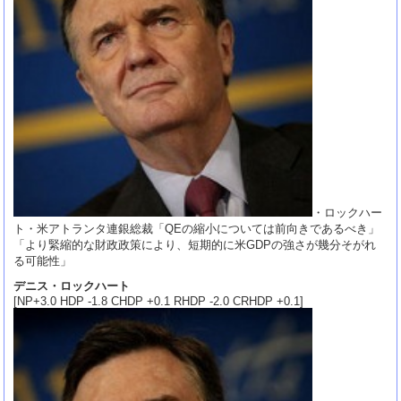
・ロックハー
ト・米アトランタ連銀総裁「QEの縮小については前向きであるべき」
「より緊縮的な財政政策により、短期的に米GDPの強さが幾分そがれ
る可能性」
デニス・ロックハート
[NP+3.0 HDP -1.8 CHDP +0.1 RHDP -2.0 CRHDP +0.1]