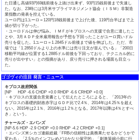
た日通し高値93円69銭前後を上抜け出来ず、93円15銭前後まで失速し
た。なお、23時には3月米サプライマネジメント協会（ＩＳＭ）非製造
業指数の発表を控えている。
ユーロ円は1ユーロ＝120円18銭前後まで上げた後、119円台半ばまで上
値が切り下がった。
・ユーロドルは伸び悩み。ＩＭＦがキプロスへの支援で合意に達したこ
とや、3月ＡＤＰ全米雇用報告が予想を下回ったことがユーロ買いドル
売りを促した。1ユーロ＝1.2845ドル前後まで値を伸ばした。ただ、市
場では「1.2850ドルより上の水準には売り注文が並んでいる」「200日
移動平均線が位置する1.2885ドル前後を下回っており、テクニカル的に
売りが出やすい」との指摘があり、戻り売りに押される場面も目立っ
た。
ゴゴヴィの注目 発言・ニュース
キプロス政府関係
[NP HDP -6.6 CHDP +0.0 RHDP -6.6 CRHDP +0.0]
・キプロスの支援合意覚書として伝えたところによると、「2013年の
キプロスの基礎的財政赤字はＧＤＰ比で2.4％、2014年は4.25％を超え
ない。2015年は2.1％、2016年は1.2％となる。2017年以降は4％とすべ
き」という。
チャールズ・エバンズ
[NP-5.6 HDP -2.9 CHDP +0.0 RHDP -4.2 CRHDP +0.1]
・エバンズ米シカゴ連銀総裁「FRBの信頼性は責務果たせるかどうかで
変わる」「2.5％のインフレめどはかなり保守的」「刺激策縮小前に行