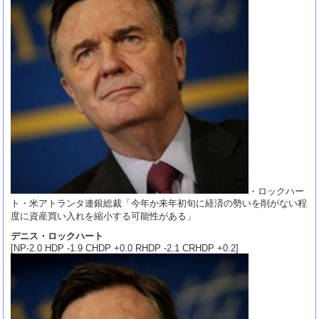
・ロックハー
ト・米アトランタ連銀総裁「今年か来年初旬に経済の勢いを削がない程
度に資産買い入れを縮小する可能性がある」
デニス・ロックハート
[NP-2.0 HDP -1.9 CHDP +0.0 RHDP -2.1 CRHDP +0.2]