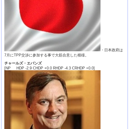
・日本政府は
7月にTPP交渉に参加する事で大筋合意した模様。
チャールズ・エバンズ
[NP HDP -2.9 CHDP +0.0 RHDP -4.3 CRHDP +0.0]