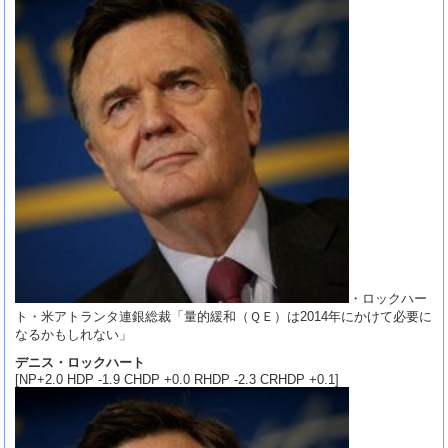
・ロックハー
ト・米アトランタ連銀総裁「量的緩和（ＱＥ）は2014年にかけて必要に
なるかもしれない」
デニス・ロックハート
[NP+2.0 HDP -1.9 CHDP +0.0 RHDP -2.3 CRHDP +0.1]