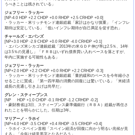
うべきことは残されている」
ジェフリー・ラッカー
[NP-4.0 HDP +2.2 CHDP +0.0 RHDP +2.5 CRHDP +0.0]
・ラッカー・米リッチモンド連銀総裁「家計はかなり慎重」「インフレ
期待は安定している」「低いインフレ期待が自己満足を促す恐れ」
チャールズ・エバンズ
[NP+3.0 HDP -2.9 CHDP +0.0 RHDP -4.0 CRHDP +0.1]
・エバンズ米シカゴ連銀総裁「2013年の米ＧＤＰ伸び率は2.5％、14年
は3.5％の見通し」「ＦＲＢはいずれ債券買い入れペースを落とすが、
年内に実施する可能性もある」
ジェフリー・ラッカー
[NP+2.0 HDP +2.2 CHDP +0.0 RHDP +2.2 CRHDP -0.3]
・ラッカー・米リッチモンド連銀総裁「量的緩和のペースを今年縮小さ
せることに賛成」「第一四半期の消費の回復には驚いている」「米経済
成長の見通し引き上げは尚早だ」
グレン・スティーブンス
[NP HDP +1.0 CHDP -0.1 RHDP -1.2 CRHDP -0.2]
・豪財務省は3日、スティーブンス豪準備銀行（ＲＢＡ）総裁が再任さ
れたことを明らかにした。任期は3年。
マリアーノ・ラホイ
[NP+4.0 HDP -3.5 CHDP +0.4 RHDP -3.5 CRHDP +0.4]
・ラホイ･スペイン首相「スペイン経済が回復に向かう明るい兆候が見
える」「今年は経常黒字となるだろう」