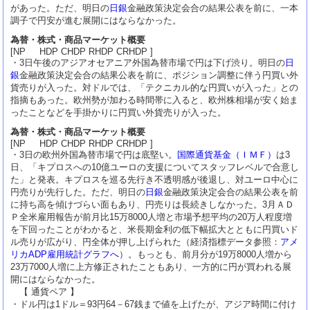
があった。ただ、明日の
日銀
金融政策決定会合の結果公表を前に、一本
調子で円安が進む展開にはならなかった。
為替・株式・商品マーケット概要
[NP HDP CHDP RHDP CRHDP ]
・3日午後のアジアオセアニア外国為替市場で円は下げ渋り。明日の
日
銀
金融政策決定会合の結果公表を前に、ポジション調整に伴う円買い外
貨売りが入った。対ドルでは、「テクニカル的な円買いが入った」との
指摘もあった。欧州勢が加わる時間帯に入ると、欧州株相場が安く始ま
ったことなどを手掛かりに円買い外貨売りが入った。
為替・株式・商品マーケット概要
[NP HDP CHDP RHDP CRHDP ]
・3日の欧州外国為替市場で円は底堅い。
国際通貨基金（ＩＭＦ）
は3
日、「キプロスへの10億ユーロの支援についてスタッフレベルで合意し
た」と発表。キプロスを巡る先行き不透明感が後退し、対ユーロ中心に
円売りが先行した。ただ、明日の
日銀
金融政策決定会合の結果公表を前
に持ち高を傾けづらい面もあり、円売りは長続きしなかった。3月ＡＤ
Ｐ全米雇用報告が前月比15万8000人増と市場予想平均の20万人程度増
を下回ったことがわかると、米長期金利の低下幅拡大とともに円買いド
ル売りが広がり、円全体が押し上げられた（経済指標データ参照：
アメ
リカADP雇用統計グラフへ
）。もっとも、前月分が19万8000人増から
23万7000人増に上方修正されたこともあり、一方的に円が買われる展
開にはならなかった。
【 通貨ペア 】
・ドル円は1ドル＝93円64－67銭まで値を上げたが、アジア時間に付け