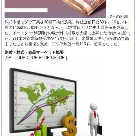
・2日の米国
株式市場でダウ工業株30種平均は反発。終値は前日比89ドル16セント
高の14662ドル01セントとなった。2営業日ぶりに史上最高値を更新し
た。イースター休暇明けの欧州株式相場が大幅に上昇した地合いに沿っ
た。2月米製造業新規受注が予想を上回り、米景気回復期待が改めて高
まったことも相場を支え、ダウ平均は一時110ドル超高となった。
為替・株式・商品マーケット概要
[NP HDP CHDP RHDP CRHDP ]