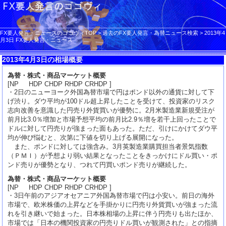
FX要人発言・ニュースのゴゴヴィTOP
>
過去のFX要人発言・為替ニュース検索
>
2013年4
月3日 FX要人発言・ニュース
2013年4月3日の相場概要
為替・株式・商品マーケット概要
[NP HDP CHDP RHDP CRHDP ]
・2日のニューヨーク外国為替市場で円はポンド以外の通貨に対して下
げ渋り。ダウ平均が100ドル超上昇したことを受けて、投資家のリスク
志向改善を意識した円売り外貨買いが優勢に。2月米製造業新規受注が
前月比3.0％増加と市場予想平均の前月比2.9％増を若干上回ったことで
ドルに対して円売りが強まった面もあった。ただ、引けにかけてダウ平
均が伸び悩むと、次第に下値を切り上げる展開になった。
また、ポンドに対しては強含み。3月英製造業購買担当者景気指数
（ＰＭＩ）が予想より弱い結果となったことをきっかけにドル買い・ポ
ンド売りが優勢となり、つれて円買いポンド売りが継続した。
為替・株式・商品マーケット概要
[NP HDP CHDP RHDP CRHDP ]
・3日午前のアジアオセアニア外国為替市場で円は小安い。前日の海外
市場で、欧米株価の上昇などを手掛かりに円売り外貨買いが強まった流
れを引き継いで始まった。日本株相場の上昇に伴う円売りも出たほか、
市場では「日本の機関投資家の円売りドル買いが観測された」との指摘