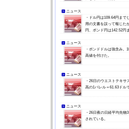
ニュース
・ドル円は109.64円
用の文書を誤って報じたが、
円、ポンド円は142.52
ニュース
・ポンドドルは強含み。1時
高値を付けた。
ニュース
・26日のウエストテキサス
高の1バレル＝61.63ド
ニュース
・26日夜の日経平均先物
されている。