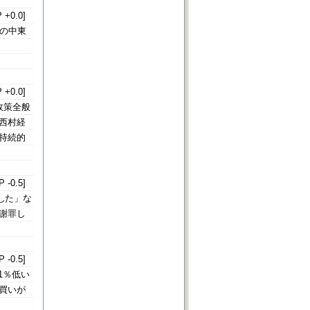
 +0.0]
の中東
 +0.0]
政策全般
西村経
持続的
 -0.5]
した」な
謝罪し
 -0.5]
1％低い
た買いが