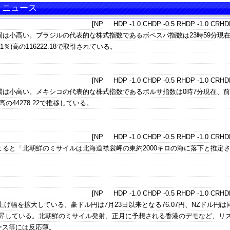
言・ニュース
[NP HDP -1.0 CHDP -0.5 RHDP -1.0 CRHDP
場は小高い。ブラジルの代表的な株式指数であるボベスパ指数は23時59分現
31％)高の116222.18で取引されている。
[NP HDP -1.0 CHDP -0.5 RHDP -1.0 CRHDP
場は小高い。メキシコの代表的な株式指数であるボルサ指数は0時7分現在、
％)高の44278.22で推移している。
[NP HDP -1.0 CHDP -0.5 RHDP -1.0 CRHDP
よると「北朝鮮のミサイルは北海道襟裳岬の東約2000キロの海に落下と推定
[NP HDP -1.0 CHDP -0.5 RHDP -1.0 CRHDP
げ幅を拡大している。豪ドル円は7月23日以来となる76.07円、NZドル円は
で上昇している。北朝鮮のミサイル発射、正月に予想される香港のデモなど、リ
ース等には反応薄。