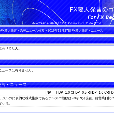
2019年12月27日に発表された要人のコメントやFXニュース
のFX要人発言・為替ニュース検索
>
2019年12月27日 FX要人発言・ニュース
は有りません。
ニュースは有りません。
 発言・ニュース
[NP HDP -1.0 CHDP -0.5 RHDP -1.0 CRHDP
ジルの代表的な株式指数であるボベスパ指数は23時59分現在、前営業日比358
れている。