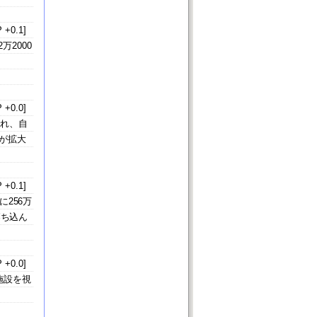
 +0.1]
万2000
 +0.0]
され、自
が拡大
 +0.1]
256万
落ち込ん
 +0.0]
施設を視