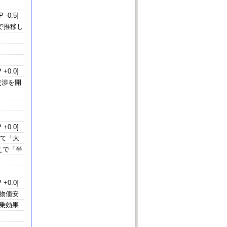
 -0.5]
後で推移し
 +0.0]
交渉を開
 +0.0]
いて「大
えで「半
 +0.0]
物価安
乗効果