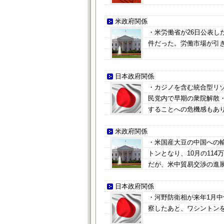
米政府関係
・米労働省が26日公表した
件だった。労働市場が引き
日本政府関係
・カジノを含む統合型リゾ
民党内で早期の衆院解散
することへの危機感もあ
米政府関係
・米国産大豆の中国への輸
トンとなり、10月の11
だが、米中貿易交渉の進
日本政府関係
・河野防衛相が来年1月
察したあと、ワシントン