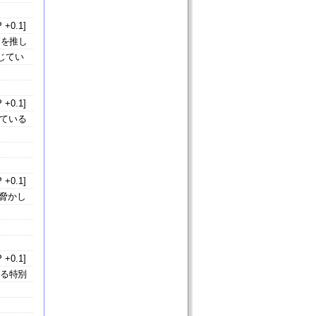
 +0.1]
策を推し
じてい
 +0.1]
ている
 +0.1]
脅かし
 +0.1]
きる特別