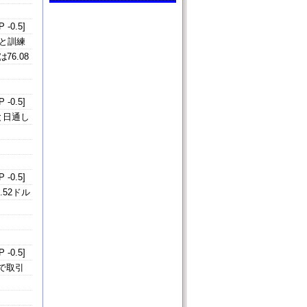
 -0.5]
」と訓練
6.08
 -0.5]
と日通し
 -0.5]
52ドル
 -0.5]
円で取引