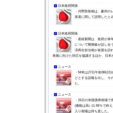
日本政府関係
・河野防衛相は、豪州の
派遣に関して説明したと
日本政府関係
・産経新聞は、政府が来
について閣僚級が話し合
済再生担当相が各国を訪
発展に向けた対応を協議するほか、日本
ニュース
・NHKは27日午前0時
どとする誤報を出し、そ
た。
ニュース
・26日の米国債券相場で長
(価格は高い)1.89％
入り相場は持ち直した。