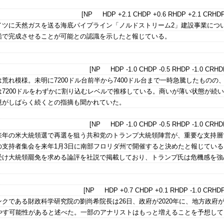
[NP HDP +2.1 CHDP +0.6 RHDP +2.1 CRHDP
イツに天然ガスを送る海底パイプライン「ノルドストリーム2」建設事業につ
船で完成させることが可能との認識を示したと報じている。
[NP HDP -1.0 CHDP -0.5 RHDP -1.0 CRHDP
荒れ模様。未明に7200ドル台前半から7400ドル台まで一時急騰したものの
7200ドルをわずかに割り込むレベルで推移している。商いが薄い状態が続
境がしばらく続くとの指摘も聞かれていた。
[NP HDP -1.0 CHDP -0.5 RHDP -1.0 CRHDP
来年の米大統領選で再選を狙う共和党のトランプ大統領陣営が、重要な支持層
の支持者集会を来年1月3日に南部フロリダ州で開催すると決めたと報じている
受け大統領罷免を求める論評を社説で掲載しており、トランプ氏は危機感を強
[NP HDP +0.7 CHDP +0.1 RHDP -1.0 CRHDP
クである財政科学研究院の劉尚希院長は26日、政府が2020年に、地方政府
増やす可能性があると述べた。一部のアナリストはもっと増えることを予想して