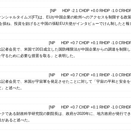
[NP HDP -2.1 CHDP +0.0 RHDP -1.0 CRHDP
ンシャルタイムズ(FT)は、EUが中国企業の欧州へのアクセスを制限する政
益を損ね、投資を妨げると中国の張駐EU大使がインタビューでけん制したと報
[NP HDP +0.7 CHDP +0.1 RHDP -1.0 CRHDP
は記者会見で、米国で20日成立した国防権限法が中国企業からの調達を制限し
を守るために必要な措置を取る」と表明した。
[NP HDP +0.7 CHDP +0.1 RHDP -1.0 CRHDP
は記者会見で、米国が宇宙軍を発足させたことに対して「宇宙の平和と安全を
だ」と述べた。
[NP HDP +0.7 CHDP +0.1 RHDP -1.0 CRHDP
クである財政科学研究院の劉院長は、政府が2020年に、地方政府が発行で
性があると述べた。