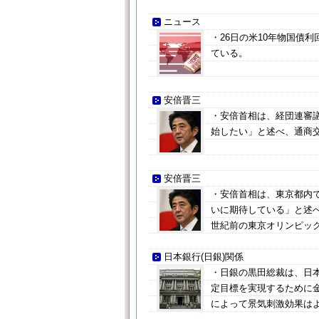
ニュース
・26日の米10年物国債利
ている。
安倍晋三
・安倍首相は、経団連審
始したい」と述べ、通商
安倍晋三
・安倍首相は、東京都内で
いに期待している」と述
世紀前の東京オリンピッ
日本銀行(日銀)関係
・日銀の黒田総裁は、日
定目標を実現するために
によって景気刺激効果は