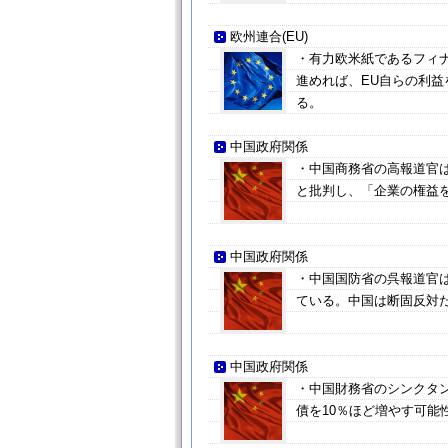
欧州連合(EU)
・有力欧米紙であるフィナ
進めれば、EU自らの利
る。
中国政府関係
・中国商務省の高報道官
と批判し、「企業の権益
中国政府関係
・中国国防省の呉報道官
ている。中国は断固反対
中国政府関係
・中国財務省のシンクタン
債を10％ほど増やす可能