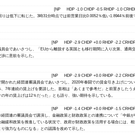
[NP HDP -1.0 CHDP -0.5 RHDP -1.0 CRHDP
回りは低下に転じた。3時31分時点では前営業日比0.0052％低い1.8944％前
[NP HDP -2.9 CHDP +0.0 RHDP -2.2 CRHDP
議員会であいさつし、「EUから離脱する英国とも移行期間に入り次第、通商
交渉に意欲を示した。
[NP HDP -2.9 CHDP +0.0 RHDP -2.2 CRHDP
開かれた経団連審議員会であいさつし、2020年春闘での賃金引き上げにつ
べ、7年連続の賃上げを要請した。首相は「あくまで参考だ」と前置きしたう
クの年の賃上げは12％だった」とも語り、強い期待を示している。
[NP HDP -1.4 CHDP +0.0 RHDP -1.5 CRHDP
本経団連の審議員会で講演し、金融政策と財政政策との連携について「中銀が
金融緩和政策を推進している状況で、政府が財政政策を活用する場合には、相
より強力なものになる」との認識を改めて示した。