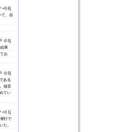
 +0.6]
いて、自
 -0.5]
、結果
いてお
 -0.5]
である
。福音
めてい
 +0.1]
が発行で
いた。