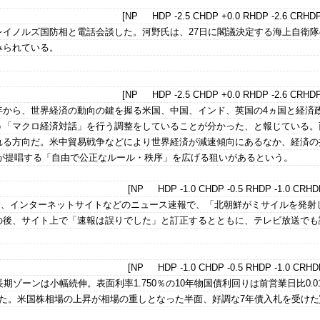
[NP HDP -2.5 CHDP +0.0 RHDP -2.6 CRHDP
レイノルズ国防相と電話会談した。河野氏は、27日に閣議決定する海上自衛隊
みられている。
[NP HDP -2.5 CHDP +0.0 RHDP -2.6 CRHDP
年から、世界経済の動向の鍵を握る米国、中国、インド、英国の4ヵ国と経済
う「マクロ経済対話」を行う調整をしていることが分かった、と報じている。
れる方向だ。米中貿易戦争などにより世界経済が減速傾向にあるなか、経済の
が提唱する「自由で公正なルール・秩序」を広げる狙いがあるという。
[NP HDP -1.0 CHDP -0.5 RHDP -1.0 CRHDP
22分、インターネットサイトなどのニュース速報で、「北朝鮮がミサイルを発射
の後、サイト上で「速報は誤りでした」と訂正するとともに、テレビ放送でも
[NP HDP -1.0 CHDP -0.5 RHDP -1.0 CRHDP
期ゾーンは小幅続伸。表面利率1.750％の10年物国債利回りは前営業日比0.0
で終えた。米国株相場の上昇が相場の重しとなった半面、好調な7年債入札を受け