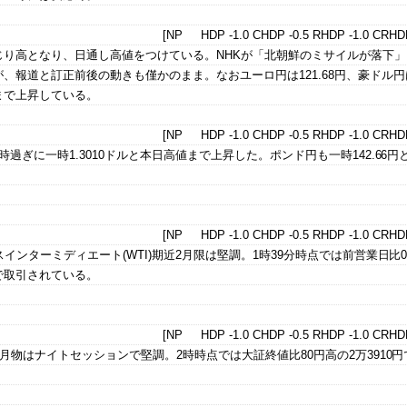
[NP HDP -1.0 CHDP -0.5 RHDP -1.0 CRHDP
までじり高となり、日通し高値をつけている。NHKが「北朝鮮のミサイルが落下
報道と訂正前後の動きも僅かのまま。なおユーロ円は121.68円、豪ドル円は7
円まで上昇している。
[NP HDP -1.0 CHDP -0.5 RHDP -1.0 CRHDP
過ぎに一時1.3010ドルと本日高値まで上昇した。ポンド円も一時142.66円
[NP HDP -1.0 CHDP -0.5 RHDP -1.0 CRHDP
インターミディエート(WTI)期近2月限は堅調。1時39分時点では前営業日比0.
ルで取引されている。
[NP HDP -1.0 CHDP -0.5 RHDP -1.0 CRHDP
3月物はナイトセッションで堅調。2時時点では大証終値比80円高の2万3910