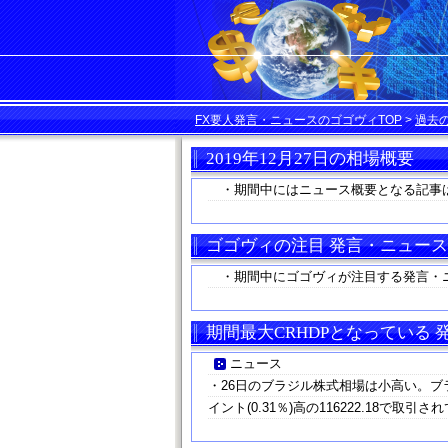
FX要人発言・ニュースのゴゴヴィTOP
>
過去
2019年12月27日の相場概要
・期間中にはニュース概要となる記事
ゴゴヴィの注目 発言・ニュース
・期間中にゴゴヴィが注目する発言・
期間最大CRHDPとなっている
ニュース
・26日のブラジル株式相場は小高い。ブラ
イント(0.31％)高の116222.18で取引さ