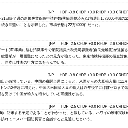
[NP HDP -0.8 CHDP +0.0 RHDP +0.3 CRHDP
21日終了週の新規失業保険申請件数(季節調整済み)は前週比1万3000件減の22
続き底堅いことを示唆した。市場予想は22万4000件だった。
[NP HDP -2.5 CHDP +0.0 RHDP -2.6 CRHDP
ート(IR)事業に絡む汚職事件で衆院議員の秋元司容疑者(自民党離党)が逮捕
・総選挙が一層困難になったとの見方が強まった。東京地検特捜部の捜査対象
り、同党は捜査の行方に気をもんでいる。
[NP HDP -0.8 CHDP +0.0 RHDP +0.3 CRHDP
出が急増している。中国の税関当局によると、米国からの大豆輸入量は11月に
4万トンの2倍超に増えた。中国の米国産大豆の輸入は昨年後半にほぼゼロまで
展を受けて中国が輸入を増やしている可能性がある。
[NP HDP -2.5 CHDP +0.0 RHDP -2.6 CRHDP
中旬に訪米する予定であることがわかった、と報じている。ハワイの米軍実験
を訪れてエスパー国防長官と会談すると見通しだという。