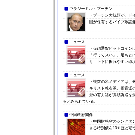
ウラジーミル・プーチン
・プーチン大統領が、ド
国が保有するパイプ敷設
ニュース
・仮想通貨ビットコインは
「行って来い」。足もとは
り、上下に振れやすい環
ニュース
・複数の米メディアは、
キリスト教右派、福音派
派の有力誌が弾劾訴追を
るとみられている。
中国政府関係
・中国財務省のシンクタン
きる特別債を10％ほど