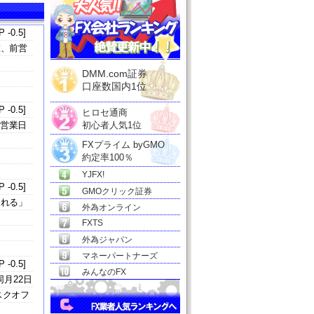
 -0.5]
在、前営
DMM.com証券
口座数国内1位
 -0.5]
ヒロセ通商
前営業日
初心者人気1位
FXプライム byGMO
約定率100％
YJFX!
 -0.5]
GMOクリック証券
される」
外為オンライン
FXTS
外為ジャパン
マネーパートナーズ
 -0.5]
みんなのFX
同月22日
スクオフ