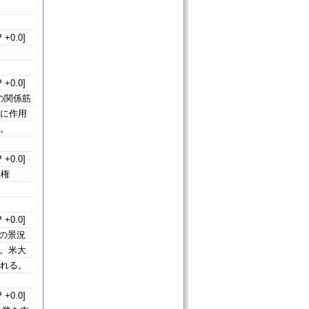
 +0.0]
 +0.0]
の関係筋
向に作用
る。
 +0.0]
益権
 +0.0]
業の景況
る。米大
られる。
 +0.0]