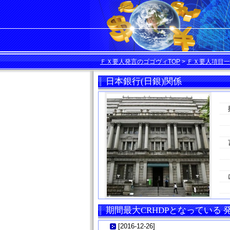
ＦＸ要人発言のゴゴヴィTOP
>
ＦＸ要人項目一
日本銀行(日銀)関係
期間最大CRHDPとなっている
[
2016-12-26
]