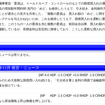
定会合議事要旨「委員は、イールドカーブ・コントロールのもとでの国債買入れの
の増加額年間約80 兆円の「めど」を維持したうえで、引き続き、金利操作
ことが適当との見方を共有した」「複数の委員は、買入れ額の「めど」に関
シグナルを与えかねないため、これを維持したうえで、国債買入れを柔軟に
また、このうちの一人の委員を含む複数の委員は、前回会合以降、買入れ額
減額しているが、長期金利は安定的に推移しており、こうした柔軟な買入れ
」
ニュースは有りません。
年12月 発言・ニュース
[NP-4.0 HDP -1.5 CHDP +0.0 RHDP -1.9 CRHDP
ルのため大規模な国債買い入れ続ける」「引き続き量と金利の両面で金融緩
復を続けている」
[NP HDP -1.5 CHDP +0.0 RHDP -1.9 CRHDP
なら原油価格上昇は物価を押し上げる」