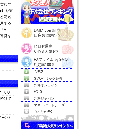
運営につ
方針を実
する記述
運用する
の「め
DMM.com証券
口座数国内1位
の運営を
ヒロセ通商
初心者人気1位
FXプライム byGMO
約定率100％
YJFX!
GMOクリック証券
外為オンライン
FXTS
 +0.0]
和続けて
外為ジャパン
マネーパートナーズ
みんなのFX
 +0.0]