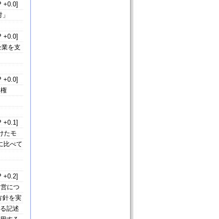
 +0.0]
対」
 +0.0]
企業を支
 +0.0]
益権
 +0.1]
けたモ
に比べて
 +0.2]
運営につ
方針を実
する記述