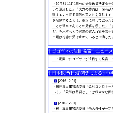
・10月31-11月1日分の金融政策決
いて議論した」「大方の委員は、保有残高
現するよう長期国債の買入れを運営する
を削除することは、市場に対して誤った
ことが適当であるとの見解を示した」「
ど」を示すもとで実際の買入れ額を若干
市場は冷静に受け止めていると指摘した
ゴゴヴィの注目 発言・ニュース
・期間中にゴゴヴィが注目する発言・
日本銀行(日銀)関係による2016
[
2016-12-01
]
・桜井真日銀審議委員「金利コンロトー
いく」「景気は基調としては緩やかな回
[
2016-12-01
]
・桜井真日銀審議委員「他の条件が一定