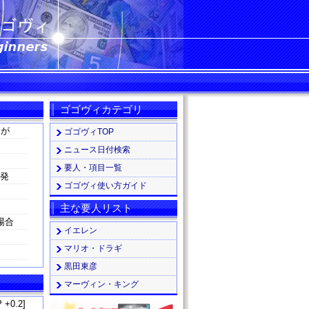
ゴゴヴィカテゴリ
スが
ゴゴヴィTOP
ニュース日付検索
要人・項目一覧
る発
ゴゴヴィ使い方ガイド
主な要人リスト
場合
イエレン
マリオ・ドラギ
黒田東彦
マーヴィン・キング
 +0.2]