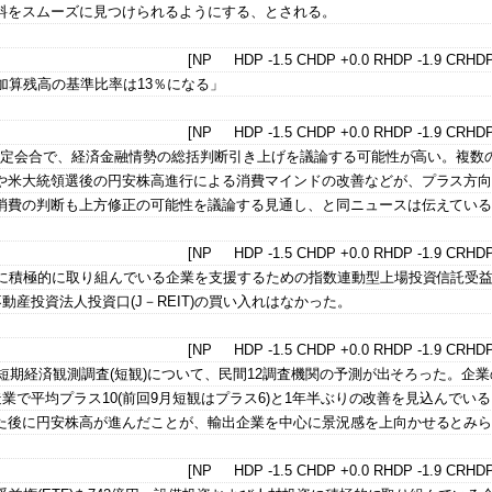
料をスムーズに見つけられるようにする、とされる。
[NP HDP -1.5 CHDP +0.0 RHDP -1.9 CRHDP
ロ加算残高の基準比率は13％になる」
[NP HDP -1.5 CHDP +0.0 RHDP -1.9 CRHDP
策決定会合で、経済金融情勢の総括判断引き上げを議論する可能性が高い。複数
や米大統領選後の円安株高進行による消費マインドの改善などが、プラス方
消費の判断も上方修正の可能性を議論する見通し、と同ニュースは伝えてい
[NP HDP -1.5 CHDP +0.0 RHDP -1.9 CRHDP
資に積極的に取り組んでいる企業を支援するための指数連動型上場投資信託受
不動産投資法人投資口(J－REIT)の買い入れはなかった。
[NP HDP -1.5 CHDP +0.0 RHDP -1.9 CRHDP
業短期経済観測調査(短観)について、民間12調査機関の予測が出そろった。企
造業で平均プラス10(前回9月短観はプラス6)と1年半ぶりの改善を見込んでい
た後に円安株高が進んだことが、輸出企業を中心に景況感を上向かせるとみ
[NP HDP -1.5 CHDP +0.0 RHDP -1.9 CRHDP