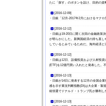
たに「探す」のボタンを設け、目的の資
[
2016-12-09
]
・日銀「12月-2017年2月におけるマク
[
2016-12-12
]
・日銀は19-20日に開く次回の金融政
が明らかにした。新興国経済の持ち直し
しているとみているためだ。海外経済と
[
2016-12-12
]
・日銀は12日、設備投資および人材投
(ETF)を12億円買い入れたと発表した。
[
2016-12-13
]
・日銀が14日に発表する12月の全国企
感を示す業況判断指数(DI)は大企業・製
統領選でドナルド・トランプ氏が勝利し
[
2016-12-13
]