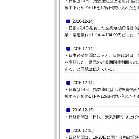
・日銀は13日、指数連動型上場投資信託受
援するためのETFを12億円買い入れたと
[
2016-12-14
]
・日銀が14日発表した企業短期経済観測調
業・製造業) は1ドル＝104.90円だった。
[
2016-12-14
]
・日本経済新聞によると、日銀は14日、
を増額した。足元の超長期国債利回りの
ある、と同紙は伝えている。
[
2016-12-14
]
・日銀は14日、指数連動型上場投資信託受
援するためのETFを12億円買い入れたと
[
2016-12-15
]
・日経新聞は「日銀、景気判断引き上げ
[
2016-12-15
]
・日経新聞は、19-20日に開く金融政