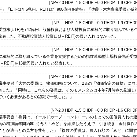
[NP+2.0 HDP -1.5 CHDP +0.0 RHDP -1.9 CRHDP
「ETFは年6兆円、REITは年900億円を維持」「佐藤・木内審議委員が反
[NP HDP -1.5 CHDP +0.0 RHDP -1.9 CRHDP
益権(ETF)を742億円、設備投資および人材投資に積極的に取り組んでいる
発表した。不動産投資法人投資口(J－REIT)の買い入れはなかった。
[NP HDP -1.5 CHDP +0.0 RHDP -1.9 CRHDP
資に積極的に取り組んでいる企業を支援するための指数連動型上場投資信託受
J－REIT)を13億円買い入れたと発表した。
[NP+2.0 HDP -1.5 CHDP +0.0 RHDP -1.8 CRHDP
定会合議事要旨「大方の委員は、物価動向について、2％の『物価安定の目標』に向
有した」「同時に、これらの委員は、そのモメンタムは本年7月時点の見通し
ていく必要があるとの認識で一致した。」
[NP-2.0 HDP -1.5 CHDP +0.0 RHDP -1.6 CRHDP
定会合議事要旨「委員は、イールドカーブ・コントロールのもとでの国債買入れの
の増加額年間約80 兆円の「めど」を維持したうえで、引き続き、金利操作
ことが適当との見方を共有した」「複数の委員は、買入れ額の「めど」に関