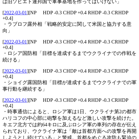
は旧ソビエト連邦国で軍事基地を作ってはいけない」
[
2022-03-01
]
[NP HDP -0.3 CHDP +0.4 RHDP -0.3 CRHDP
+0.4]
・ラブロフ露外相「戦略的安定に関して米国と協力する意
向」
[
2022-03-01
]
[NP HDP -0.3 CHDP +0.4 RHDP -0.3 CRHDP
+0.4]
・ロシア国防相「目標を達成するまでウクライナでの作戦を
続ける」
[
2022-03-01
]
[NP HDP -0.3 CHDP +0.4 RHDP -0.3 CRHDP
+0.4]
・ショイグ露国防相「目標が達成するまでウクライナでの軍
事行動を継続する」
[
2022-03-01
]
[NP HDP -0.3 CHDP +0.4 RHDP -0.3 CRHDP
+0.4]
・時事通信によると、ロシア軍は1日、ウクライナ第2の都市
ハリコフの中心部に砲撃を加えるなど激しい攻撃を続けた。
キエフ北方では約64キロに及ぶロシア軍の車列の存在が伝え
られており、ウクライナ軍は「敵は首都方面への攻撃を再開
しようとし続けている」と警戒。首都をめぐる攻防も緊迫の