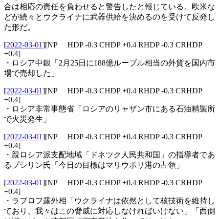
合は相応の責任を負わせると警告したと報じている。欧米な
どが続々とウクライナに武器供給を決めるのを受けて反発し
た形だ。
[
2022-03-01
]
[NP HDP -0.3 CHDP +0.4 RHDP -0.3 CRHDP
+0.4]
・ロシア中銀「2月25日に188億ルーブル相当の外貨を国内市
場で売却した」
[
2022-03-01
]
[NP HDP -0.3 CHDP +0.4 RHDP -0.3 CRHDP
+0.4]
・ロシア非常事態省「ロシアのリャザン市にある石油精製所
で火災発生」
[
2022-03-01
]
[NP HDP -0.3 CHDP +0.4 RHDP -0.3 CRHDP
+0.4]
・親ロシア派支配地域「ドネツク人民共和国」の指導者であ
るプシリン氏「今日の目標はマリウポリ港の占領」
[
2022-03-01
]
[NP HDP -0.3 CHDP +0.4 RHDP -0.3 CRHDP
+0.4]
・ラブロフ露外相「ウクライナは依然として核技術を維持し
ており、我々はこの脅威に対応しなければいけない」「西側