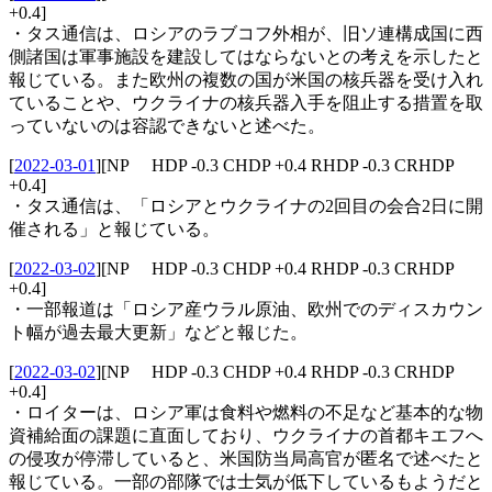
+0.4]
・タス通信は、ロシアのラブコフ外相が、旧ソ連構成国に西
側諸国は軍事施設を建設してはならないとの考えを示したと
報じている。また欧州の複数の国が米国の核兵器を受け入れ
ていることや、ウクライナの核兵器入手を阻止する措置を取
っていないのは容認できないと述べた。
[
2022-03-01
]
[NP HDP -0.3 CHDP +0.4 RHDP -0.3 CRHDP
+0.4]
・タス通信は、「ロシアとウクライナの2回目の会合2日に開
催される」と報じている。
[
2022-03-02
]
[NP HDP -0.3 CHDP +0.4 RHDP -0.3 CRHDP
+0.4]
・一部報道は「ロシア産ウラル原油、欧州でのディスカウン
ト幅が過去最大更新」などと報じた。
[
2022-03-02
]
[NP HDP -0.3 CHDP +0.4 RHDP -0.3 CRHDP
+0.4]
・ロイターは、ロシア軍は食料や燃料の不足など基本的な物
資補給面の課題に直面しており、ウクライナの首都キエフへ
の侵攻が停滞していると、米国防当局高官が匿名で述べたと
報じている。一部の部隊では士気が低下しているもようだと