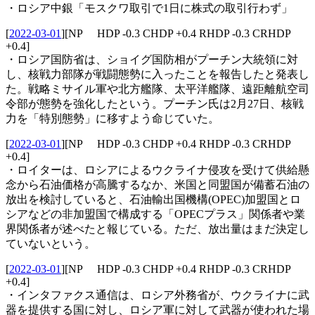
・ロシア中銀「モスクワ取引で1日に株式の取引行わず」
[
2022-03-01
]
[NP HDP -0.3 CHDP +0.4 RHDP -0.3 CRHDP
+0.4]
・ロシア国防省は、ショイグ国防相がプーチン大統領に対
し、核戦力部隊が戦闘態勢に入ったことを報告したと発表し
た。戦略ミサイル軍や北方艦隊、太平洋艦隊、遠距離航空司
令部が態勢を強化したという。プーチン氏は2月27日、核戦
力を「特別態勢」に移すよう命じていた。
[
2022-03-01
]
[NP HDP -0.3 CHDP +0.4 RHDP -0.3 CRHDP
+0.4]
・ロイターは、ロシアによるウクライナ侵攻を受けて供給懸
念から石油価格が高騰するなか、米国と同盟国が備蓄石油の
放出を検討していると、石油輸出国機構(OPEC)加盟国とロ
シアなどの非加盟国で構成する「OPECプラス」関係者や業
界関係者が述べたと報じている。ただ、放出量はまだ決定し
ていないという。
[
2022-03-01
]
[NP HDP -0.3 CHDP +0.4 RHDP -0.3 CRHDP
+0.4]
・インタファクス通信は、ロシア外務省が、ウクライナに武
器を提供する国に対し、ロシア軍に対して武器が使われた場