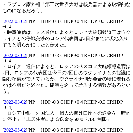
・ラブロフ露外相「第三次世界大戦は核兵器による破壊的な
ものになるだろう」
[
2022-03-02
]
[NP HDP -0.3 CHDP +0.4 RHDP -0.3 CRHDP
+0.4]
・時事通信は、タス通信によるとロシア大統領報道官はウク
ライナとの停戦交渉のロシア代表団は2日夕までに現地入り
すると明らかにしたと伝えた。
[
2022-03-02
]
[NP HDP -0.3 CHDP +0.4 RHDP -0.3 CRHDP
+0.4]
・ロイター通信によると、ロシアのペスコフ大統領報道官は
2日、ロシアの代表団は今日の2回目のウクライナとの協議に
臨む準備ができているが、ウクライナ側が会合の場に現れる
かは不明だと述べた。協議を巡って矛盾する情報があるとい
う。
[
2022-03-02
]
[NP HDP -0.3 CHDP +0.4 RHDP -0.3 CRHDP
+0.4]
・ロシア中銀「外国法人・個人の海外口座への送金を一時的
に停止」「非居住者による送金を5000ドルに制限」
[
2022-03-02
]
[NP HDP -0.3 CHDP +0.4 RHDP -0.3 CRHDP