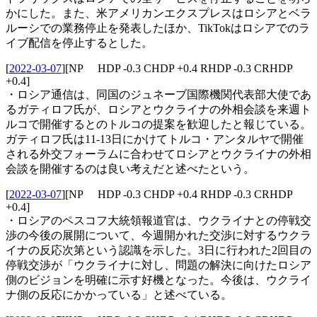
かにした。また、米アメリカンエクスプレスはロシアとベラ
ルーシでの業務停止を発表したほか、TikTokはロシアでのラ
イブ配信を停止するとした。
[
2022-03-07
]
[NP HDP -0.3 CHDP +0.4 RHDP -0.3 CRHDP
+0.4]
・ロシア通信は、同国のジュネーブ国際機関代表部大使であ
るガティロフ氏が、ロシアとウクライナの外相会談を来週ト
ルコで開催するとのトルコの提案を歓迎したと報じている。
ガティロフ氏は11-13日にかけてトルコ・アンタルヤで開催
される外交フォーラムに合わせてロシアとウクライナの外相
会談を開催するのは良い考えだと述べたという。
[
2022-03-07
]
[NP HDP -0.3 CHDP +0.4 RHDP -0.3 CRHDP
+0.4]
・ロシアのペスコフ大統領報道官は、ウクライナとの停戦交
渉の今後の展開について、今週開かれた交渉に対するウクラ
イナの反応次第という認識を示した。3日に行われた2回目の
停戦交渉が「ウクライナに対し、問題の解決に向けたロシア
側のビジョンを明確に示す好機となった。今後は、ウクライ
ナ側の反応にかかっている」と述べている。