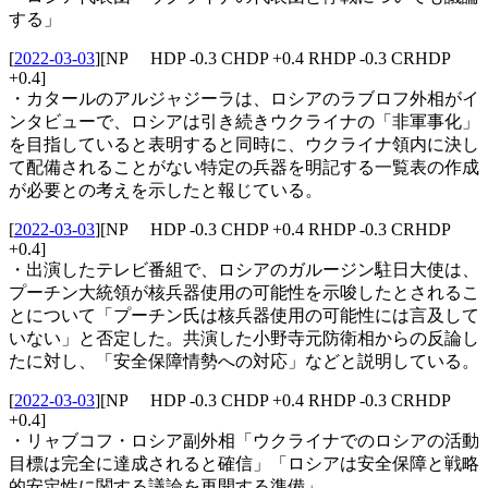
する」
[
2022-03-03
]
[NP HDP -0.3 CHDP +0.4 RHDP -0.3 CRHDP
+0.4]
・カタールのアルジャジーラは、ロシアのラブロフ外相がイ
ンタビューで、ロシアは引き続きウクライナの「非軍事化」
を目指していると表明すると同時に、ウクライナ領内に決し
て配備されることがない特定の兵器を明記する一覧表の作成
が必要との考えを示したと報じている。
[
2022-03-03
]
[NP HDP -0.3 CHDP +0.4 RHDP -0.3 CRHDP
+0.4]
・出演したテレビ番組で、ロシアのガルージン駐日大使は、
プーチン大統領が核兵器使用の可能性を示唆したとされるこ
とについて「プーチン氏は核兵器使用の可能性には言及して
いない」と否定した。共演した小野寺元防衛相からの反論し
たに対し、「安全保障情勢への対応」などと説明している。
[
2022-03-03
]
[NP HDP -0.3 CHDP +0.4 RHDP -0.3 CRHDP
+0.4]
・リャブコフ・ロシア副外相「ウクライナでのロシアの活動
目標は完全に達成されると確信」「ロシアは安全保障と戦略
的安定性に関する議論を再開する準備」