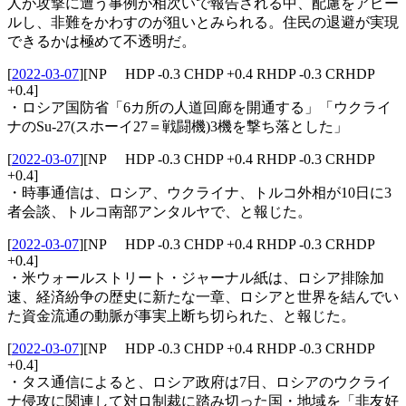
人が攻撃に遭う事例が相次いで報告される中、配慮をアピー
ルし、非難をかわすのが狙いとみられる。住民の退避が実現
できるかは極めて不透明だ。
[
2022-03-07
]
[NP HDP -0.3 CHDP +0.4 RHDP -0.3 CRHDP
+0.4]
・ロシア国防省「6カ所の人道回廊を開通する」「ウクライ
ナのSu-27(スホーイ27＝戦闘機)3機を撃ち落とした」
[
2022-03-07
]
[NP HDP -0.3 CHDP +0.4 RHDP -0.3 CRHDP
+0.4]
・時事通信は、ロシア、ウクライナ、トルコ外相が10日に3
者会談、トルコ南部アンタルヤで、と報じた。
[
2022-03-07
]
[NP HDP -0.3 CHDP +0.4 RHDP -0.3 CRHDP
+0.4]
・米ウォールストリート・ジャーナル紙は、ロシア排除加
速、経済紛争の歴史に新たな一章、ロシアと世界を結んでい
た資金流通の動脈が事実上断ち切られた、と報じた。
[
2022-03-07
]
[NP HDP -0.3 CHDP +0.4 RHDP -0.3 CRHDP
+0.4]
・タス通信によると、ロシア政府は7日、ロシアのウクライ
ナ侵攻に関連して対ロ制裁に踏み切った国・地域を「非友好