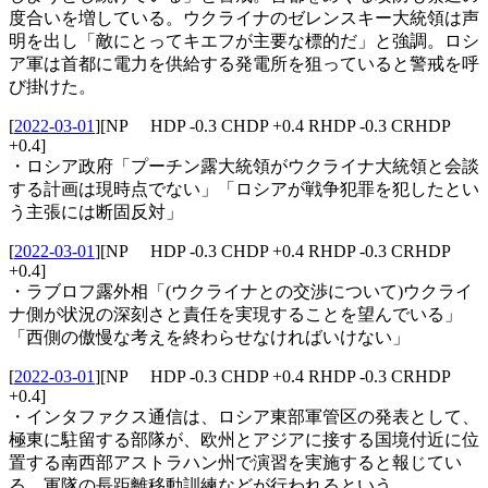
度合いを増している。ウクライナのゼレンスキー大統領は声
明を出し「敵にとってキエフが主要な標的だ」と強調。ロシ
ア軍は首都に電力を供給する発電所を狙っていると警戒を呼
び掛けた。
[
2022-03-01
]
[NP HDP -0.3 CHDP +0.4 RHDP -0.3 CRHDP
+0.4]
・ロシア政府「プーチン露大統領がウクライナ大統領と会談
する計画は現時点でない」「ロシアが戦争犯罪を犯したとい
う主張には断固反対」
[
2022-03-01
]
[NP HDP -0.3 CHDP +0.4 RHDP -0.3 CRHDP
+0.4]
・ラブロフ露外相「(ウクライナとの交渉について)ウクライ
ナ側が状況の深刻さと責任を実現することを望んでいる」
「西側の傲慢な考えを終わらせなければいけない」
[
2022-03-01
]
[NP HDP -0.3 CHDP +0.4 RHDP -0.3 CRHDP
+0.4]
・インタファクス通信は、ロシア東部軍管区の発表として、
極東に駐留する部隊が、欧州とアジアに接する国境付近に位
置する南西部アストラハン州で演習を実施すると報じてい
る。軍隊の長距離移動訓練などが行われるという。