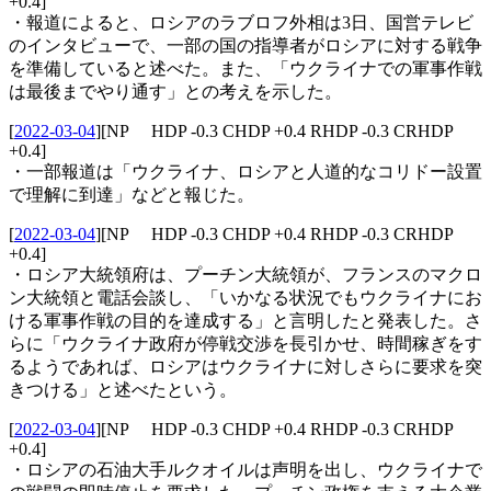
+0.4]
・報道によると、ロシアのラブロフ外相は3日、国営テレビ
のインタビューで、一部の国の指導者がロシアに対する戦争
を準備していると述べた。また、「ウクライナでの軍事作戦
は最後までやり通す」との考えを示した。
[
2022-03-04
]
[NP HDP -0.3 CHDP +0.4 RHDP -0.3 CRHDP
+0.4]
・一部報道は「ウクライナ、ロシアと人道的なコリドー設置
で理解に到達」などと報じた。
[
2022-03-04
]
[NP HDP -0.3 CHDP +0.4 RHDP -0.3 CRHDP
+0.4]
・ロシア大統領府は、プーチン大統領が、フランスのマクロ
ン大統領と電話会談し、「いかなる状況でもウクライナにお
ける軍事作戦の目的を達成する」と言明したと発表した。さ
らに「ウクライナ政府が停戦交渉を長引かせ、時間稼ぎをす
るようであれば、ロシアはウクライナに対しさらに要求を突
きつける」と述べたという。
[
2022-03-04
]
[NP HDP -0.3 CHDP +0.4 RHDP -0.3 CRHDP
+0.4]
・ロシアの石油大手ルクオイルは声明を出し、ウクライナで