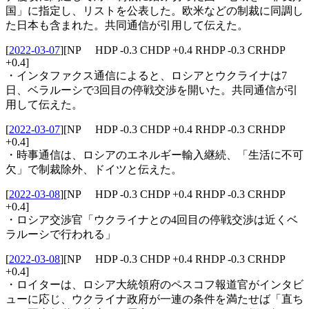
国」に指定し、リストを公表した。欧米などの制裁に同調し
た日本も含まれた。共同通信が引用して伝えた。
[
2022-03-07
]
[NP HDP -0.3 CHDP +0.4 RHDP -0.3 CRHDP
+0.4]
・インタファクス通信によると、ロシアとウクライナは7
日、ベラルーシで3回目の停戦交渉を開いた。共同通信が引
用して伝えた。
[
2022-03-07
]
[NP HDP -0.3 CHDP +0.4 RHDP -0.3 CRHDP
+0.4]
・時事通信は、ロシアのエネルギー輸入継続、「生活に不可
欠」で制裁除外、ドイツと伝えた。
[
2022-03-08
]
[NP HDP -0.3 CHDP +0.4 RHDP -0.3 CRHDP
+0.4]
・ロシア交渉官「ウクライナとの4回目の停戦交渉は近くベ
ラルーシで行われる」
[
2022-03-08
]
[NP HDP -0.3 CHDP +0.4 RHDP -0.3 CRHDP
+0.4]
・ロイターは、ロシア大統領府のペスコフ報道官がインタビ
ューに応じ、ウクライナ政府が一連の条件を満たせば「直ち