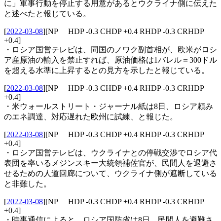
に」軍事行動を停止する用意があるとウクライナ側に伝えた
と述べたと報じている。
[
2022-03-08
]
[NP HDP -0.3 CHDP +0.4 RHDP -0.3 CRHDP
+0.4]
・ロシア国営テレビは、同国のノワク副首相が、欧米がロシ
ア産原油の輸入を禁止すれば、原油価格は1バレル＝300ドル
を超える水準に上昇するとの見方を示したと報じている。
[
2022-03-08
]
[NP HDP -0.3 CHDP +0.4 RHDP -0.3 CRHDP
+0.4]
・米ウォールストリート・ジャーナル紙は8日、ロシア頼み
のエネ調達、対応遅れた欧州に試練、と報じた。
[
2022-03-08
]
[NP HDP -0.3 CHDP +0.4 RHDP -0.3 CRHDP
+0.4]
・ロシア国営テレビは、ウクライナとの停戦交渉でロシア代
表団を率いるメジンスキー大統領補佐官が、民間人を退避さ
せるための人道回廊について、ウクライナ側が遮断している
と非難した。
[
2022-03-08
]
[NP HDP -0.3 CHDP +0.4 RHDP -0.3 CRHDP
+0.4]
・時事通信によると、ロシア国防省は8日、民間人を避難さ