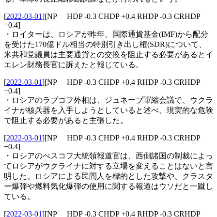
[
2022-03-01
]
[NP HDP -0.3 CHDP +0.4 RHDP -0.3 CRHDP
+0.4]
・ロイターは、ロシアが昨年、国際通貨基金(IMF)から配分
を受けた170億ドル相当の特別引き出し権(SDR)について、
米共和党議員は主要通貨との交換を阻止する必要があるとイ
エレン財務長官に訴えたと報じている。
[
2022-03-01
]
[NP HDP -0.3 CHDP +0.4 RHDP -0.3 CRHDP
+0.4]
・ロシアのラブコフ外相は、ジュネーブ軍縮会議で、ウクラ
イナが核兵器を入手しようとしていると述べ、現実的な危険
で阻止する必要があると主張した。
[
2022-03-01
]
[NP HDP -0.3 CHDP +0.4 RHDP -0.3 CRHDP
+0.4]
・ロシアのぺスコフ大統領報道官は、西側諸国の制裁によっ
てロシアがウクライナに対する立場を変えることはないと言
明した。ロシアによる民間人を標的とした攻撃や、クラスタ
ー爆弾や燃料気化爆弾の使用に関する報道はウソだと一蹴し
ている。
[
2022-03-01
]
[NP HDP -0.3 CHDP +0.4 RHDP -0.3 CRHDP