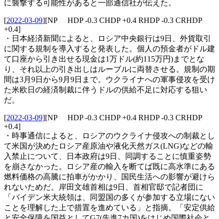
に襲撃する可能性があると一部通信社が伝えた。
[
2022-03-09
]
[NP HDP -0.3 CHDP +0.4 RHDP -0.3 CRHDP
+0.4]
・日本経済新聞によると、ロシア中央銀行は9日、外貨取引
に関する規制を導入すると発表した。個人の預金者がドル建
て口座から引き出せる現金は1万ドル(約115万円)までとな
り、それ以上の引き出しはルーブルに両替させる。規制の期
間は3月9日から9月9日まで。ウクライナへの軍事侵攻を受け
た米欧日の経済制裁に伴うドルの供給不足に対応する狙い
だ。
[
2022-03-09
]
[NP HDP -0.3 CHDP +0.4 RHDP -0.3 CRHDP
+0.4]
・時事通信によると、ロシアのウクライナ侵攻への制裁とし
て米国が決めたロシア産原油や液化天然ガス(LNG)などの輸
入禁止について、日本政府は9日、同調することに慎重姿勢
を崩さなかった。ロシア産の輸入を断てば既に高水準にある
燃料価格の高騰に拍車がかかり、国民生活への影響が避けら
れないためだ。岸田文雄首相は9日、首相官邸で記者団に
「バイデン米大統領は、同盟国の多くが参加する立場にない
ことを理解した上で措置を進めている」と指摘。「安定供給
と安全保障を国益としてG7(先進7カ国)をはじめ国際社会と