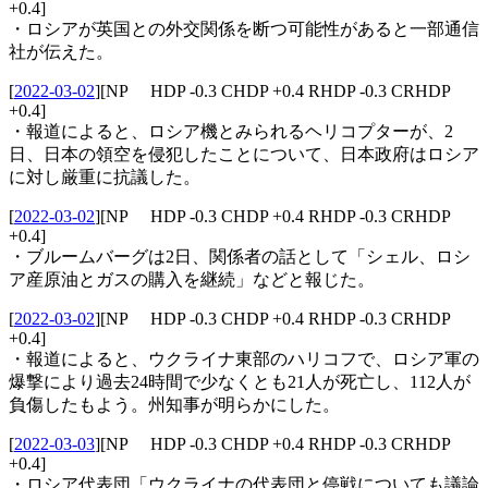
+0.4]
・ロシアが英国との外交関係を断つ可能性があると一部通信
社が伝えた。
[
2022-03-02
]
[NP HDP -0.3 CHDP +0.4 RHDP -0.3 CRHDP
+0.4]
・報道によると、ロシア機とみられるヘリコプターが、2
日、日本の領空を侵犯したことについて、日本政府はロシア
に対し厳重に抗議した。
[
2022-03-02
]
[NP HDP -0.3 CHDP +0.4 RHDP -0.3 CRHDP
+0.4]
・ブルームバーグは2日、関係者の話として「シェル、ロシ
ア産原油とガスの購入を継続」などと報じた。
[
2022-03-02
]
[NP HDP -0.3 CHDP +0.4 RHDP -0.3 CRHDP
+0.4]
・報道によると、ウクライナ東部のハリコフで、ロシア軍の
爆撃により過去24時間で少なくとも21人が死亡し、112人が
負傷したもよう。州知事が明らかにした。
[
2022-03-03
]
[NP HDP -0.3 CHDP +0.4 RHDP -0.3 CRHDP
+0.4]
・ロシア代表団「ウクライナの代表団と停戦についても議論