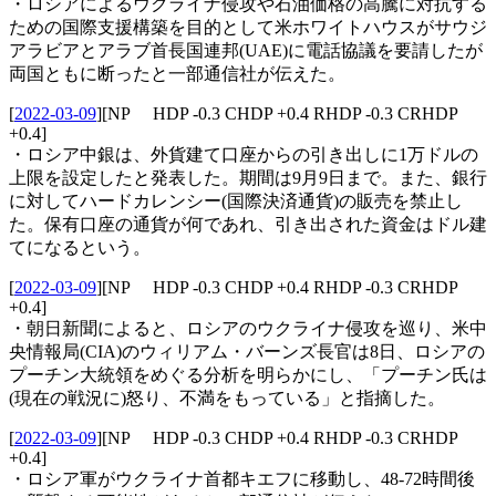
・ロシアによるウクライナ侵攻や石油価格の高騰に対抗する
ための国際支援構築を目的として米ホワイトハウスがサウジ
アラビアとアラブ首長国連邦(UAE)に電話協議を要請したが
両国ともに断ったと一部通信社が伝えた。
[
2022-03-09
]
[NP HDP -0.3 CHDP +0.4 RHDP -0.3 CRHDP
+0.4]
・ロシア中銀は、外貨建て口座からの引き出しに1万ドルの
上限を設定したと発表した。期間は9月9日まで。また、銀行
に対してハードカレンシー(国際決済通貨)の販売を禁止し
た。保有口座の通貨が何であれ、引き出された資金はドル建
てになるという。
[
2022-03-09
]
[NP HDP -0.3 CHDP +0.4 RHDP -0.3 CRHDP
+0.4]
・朝日新聞によると、ロシアのウクライナ侵攻を巡り、米中
央情報局(CIA)のウィリアム・バーンズ長官は8日、ロシアの
プーチン大統領をめぐる分析を明らかにし、「プーチン氏は
(現在の戦況に)怒り、不満をもっている」と指摘した。
[
2022-03-09
]
[NP HDP -0.3 CHDP +0.4 RHDP -0.3 CRHDP
+0.4]
・ロシア軍がウクライナ首都キエフに移動し、48-72時間後