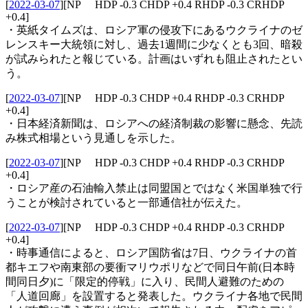
[
2022-03-07
]
[NP HDP -0.3 CHDP +0.4 RHDP -0.3 CRHDP
+0.4]
・英紙タイムズは、ロシア軍の侵攻下にあるウクライナのゼ
レンスキー大統領に対し、過去1週間に少なくとも3回、暗殺
が試みられたと報じている。計画はいずれも阻止されたとい
う。
[
2022-03-07
]
[NP HDP -0.3 CHDP +0.4 RHDP -0.3 CRHDP
+0.4]
・日本経済新聞は、ロシアへの経済制裁の影響に懸念、先読
み株式相場という見通しを示した。
[
2022-03-07
]
[NP HDP -0.3 CHDP +0.4 RHDP -0.3 CRHDP
+0.4]
・ロシア産の石油輸入禁止は同盟国とではなく米国単独で行
うことが検討されていると一部通信社が伝えた。
[
2022-03-07
]
[NP HDP -0.3 CHDP +0.4 RHDP -0.3 CRHDP
+0.4]
・時事通信によると、ロシア国防省は7日、ウクライナの首
都キエフや南東部の要衝マリウポリなどで同日午前(日本時
間同日夕)に「限定的停戦」に入り、民間人避難のための
「人道回廊」を設置すると発表した。ウクライナ各地で民間