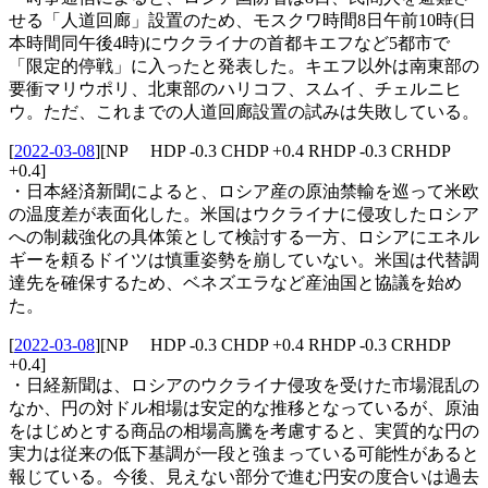
せる「人道回廊」設置のため、モスクワ時間8日午前10時(日
本時間同午後4時)にウクライナの首都キエフなど5都市で
「限定的停戦」に入ったと発表した。キエフ以外は南東部の
要衝マリウポリ、北東部のハリコフ、スムイ、チェルニヒ
ウ。ただ、これまでの人道回廊設置の試みは失敗している。
[
2022-03-08
]
[NP HDP -0.3 CHDP +0.4 RHDP -0.3 CRHDP
+0.4]
・日本経済新聞によると、ロシア産の原油禁輸を巡って米欧
の温度差が表面化した。米国はウクライナに侵攻したロシア
への制裁強化の具体策として検討する一方、ロシアにエネル
ギーを頼るドイツは慎重姿勢を崩していない。米国は代替調
達先を確保するため、ベネズエラなど産油国と協議を始め
た。
[
2022-03-08
]
[NP HDP -0.3 CHDP +0.4 RHDP -0.3 CRHDP
+0.4]
・日経新聞は、ロシアのウクライナ侵攻を受けた市場混乱の
なか、円の対ドル相場は安定的な推移となっているが、原油
をはじめとする商品の相場高騰を考慮すると、実質的な円の
実力は従来の低下基調が一段と強まっている可能性があると
報じている。今後、見えない部分で進む円安の度合いは過去