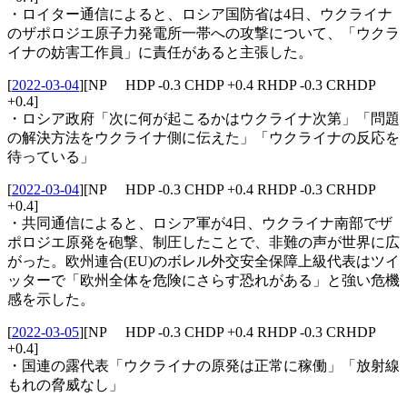
・ロイター通信によると、ロシア国防省は4日、ウクライナ
のザポロジエ原子力発電所一帯への攻撃について、「ウクラ
イナの妨害工作員」に責任があると主張した。
[
2022-03-04
]
[NP HDP -0.3 CHDP +0.4 RHDP -0.3 CRHDP
+0.4]
・ロシア政府「次に何が起こるかはウクライナ次第」「問題
の解決方法をウクライナ側に伝えた」「ウクライナの反応を
待っている」
[
2022-03-04
]
[NP HDP -0.3 CHDP +0.4 RHDP -0.3 CRHDP
+0.4]
・共同通信によると、ロシア軍が4日、ウクライナ南部でザ
ポロジエ原発を砲撃、制圧したことで、非難の声が世界に広
がった。欧州連合(EU)のボレル外交安全保障上級代表はツイ
ッターで「欧州全体を危険にさらす恐れがある」と強い危機
感を示した。
[
2022-03-05
]
[NP HDP -0.3 CHDP +0.4 RHDP -0.3 CRHDP
+0.4]
・国連の露代表「ウクライナの原発は正常に稼働」「放射線
もれの脅威なし」