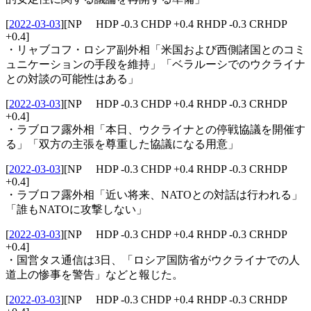
[
2022-03-03
]
[NP HDP -0.3 CHDP +0.4 RHDP -0.3 CRHDP
+0.4]
・リャブコフ・ロシア副外相「米国および西側諸国とのコミ
ュニケーションの手段を維持」「ベラルーシでのウクライナ
との対談の可能性はある」
[
2022-03-03
]
[NP HDP -0.3 CHDP +0.4 RHDP -0.3 CRHDP
+0.4]
・ラブロフ露外相「本日、ウクライナとの停戦協議を開催す
る」「双方の主張を尊重した協議になる用意」
[
2022-03-03
]
[NP HDP -0.3 CHDP +0.4 RHDP -0.3 CRHDP
+0.4]
・ラブロフ露外相「近い将来、NATOとの対話は行われる」
「誰もNATOに攻撃しない」
[
2022-03-03
]
[NP HDP -0.3 CHDP +0.4 RHDP -0.3 CRHDP
+0.4]
・国営タス通信は3日、「ロシア国防省がウクライナでの人
道上の惨事を警告」などと報じた。
[
2022-03-03
]
[NP HDP -0.3 CHDP +0.4 RHDP -0.3 CRHDP