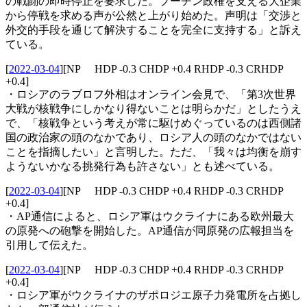
の戦闘の即時停止を要求した。プーチン政権を支える大企業
から停戦を求める声が公然と上がり始めた。声明は「交渉と
外交的手段を通じて解決することを完全に支持する」と訴え
ている。
[
2022-03-04
]
[NP HDP -0.3 CHDP +0.4 RHDP -0.3 CRHDP
+0.4]
・ロシアのラブロフ外相はオンライン会見で、「第3次世界
大戦が核戦争にしかなり得ないことは明らかだ」としたうえ
で、「核戦争という考えが常に駆けめぐっているのは西側諸
国の政治家の頭のなかであり、ロシア人の頭のなかではない
ことを指摘したい」と言明した。ただ、「我々は均衡を崩す
ようないかなる挑発行為も許さない」とも述べている。
[
2022-03-04
]
[NP HDP -0.3 CHDP +0.4 RHDP -0.3 CRHDP
+0.4]
・AP通信によると、ロシア軍はウクライナにある欧州最大
の原発への砲撃を開始した。AP通信が同原発の広報担当を
引用して伝えた。
[
2022-03-04
]
[NP HDP -0.3 CHDP +0.4 RHDP -0.3 CRHDP
+0.4]
・ロシア軍がウクライナのザポロジエ原子力発電所を占拠し