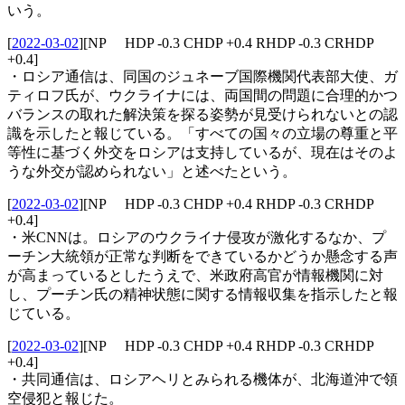
いう。
[
2022-03-02
]
[NP HDP -0.3 CHDP +0.4 RHDP -0.3 CRHDP
+0.4]
・ロシア通信は、同国のジュネーブ国際機関代表部大使、ガ
ティロフ氏が、ウクライナには、両国間の問題に合理的かつ
バランスの取れた解決策を探る姿勢が見受けられないとの認
識を示したと報じている。「すべての国々の立場の尊重と平
等性に基づく外交をロシアは支持しているが、現在はそのよ
うな外交が認められない」と述べたという。
[
2022-03-02
]
[NP HDP -0.3 CHDP +0.4 RHDP -0.3 CRHDP
+0.4]
・米CNNは。ロシアのウクライナ侵攻が激化するなか、プ
ーチン大統領が正常な判断をできているかどうか懸念する声
が高まっているとしたうえで、米政府高官が情報機関に対
し、プーチン氏の精神状態に関する情報収集を指示したと報
じている。
[
2022-03-02
]
[NP HDP -0.3 CHDP +0.4 RHDP -0.3 CRHDP
+0.4]
・共同通信は、ロシアヘリとみられる機体が、北海道沖で領
空侵犯と報じた。