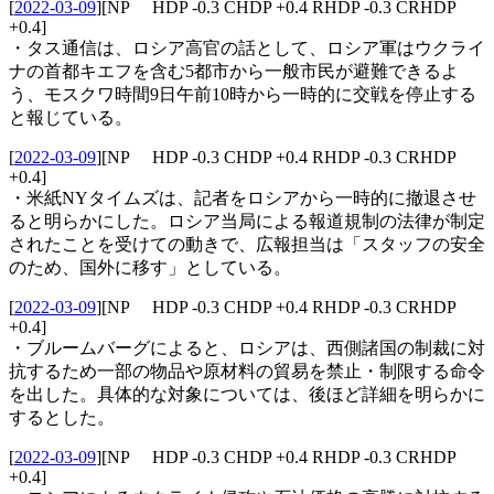
[
2022-03-09
]
[NP HDP -0.3 CHDP +0.4 RHDP -0.3 CRHDP
+0.4]
・タス通信は、ロシア高官の話として、ロシア軍はウクライ
ナの首都キエフを含む5都市から一般市民が避難できるよ
う、モスクワ時間9日午前10時から一時的に交戦を停止する
と報じている。
[
2022-03-09
]
[NP HDP -0.3 CHDP +0.4 RHDP -0.3 CRHDP
+0.4]
・米紙NYタイムズは、記者をロシアから一時的に撤退させ
ると明らかにした。ロシア当局による報道規制の法律が制定
されたことを受けての動きで、広報担当は「スタッフの安全
のため、国外に移す」としている。
[
2022-03-09
]
[NP HDP -0.3 CHDP +0.4 RHDP -0.3 CRHDP
+0.4]
・ブルームバーグによると、ロシアは、西側諸国の制裁に対
抗するため一部の物品や原材料の貿易を禁止・制限する命令
を出した。具体的な対象については、後ほど詳細を明らかに
するとした。
[
2022-03-09
]
[NP HDP -0.3 CHDP +0.4 RHDP -0.3 CRHDP
+0.4]