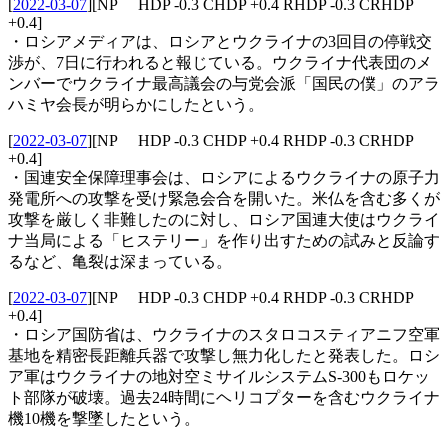
[
2022-03-07
]
[NP HDP -0.3 CHDP +0.4 RHDP -0.3 CRHDP
+0.4]
・ロシアメディアは、ロシアとウクライナの3回目の停戦交
渉が、7日に行われると報じている。ウクライナ代表団のメ
ンバーでウクライナ最高議会の与党会派「国民の僕」のアラ
ハミヤ会長が明らかにしたという。
[
2022-03-07
]
[NP HDP -0.3 CHDP +0.4 RHDP -0.3 CRHDP
+0.4]
・国連安全保障理事会は、ロシアによるウクライナの原子力
発電所への攻撃を受け緊急会合を開いた。米仏を含む多くが
攻撃を厳しく非難したのに対し、ロシア国連大使はウクライ
ナ当局による「ヒステリー」を作り出すための試みと反論す
るなど、亀裂は深まっている。
[
2022-03-07
]
[NP HDP -0.3 CHDP +0.4 RHDP -0.3 CRHDP
+0.4]
・ロシア国防省は、ウクライナのスタロコスティアニフ空軍
基地を精密長距離兵器で攻撃し無力化したと発表した。ロシ
ア軍はウクライナの地対空ミサイルシステムS-300もロケッ
ト部隊が破壊。過去24時間にヘリコプターを含むウクライナ
機10機を撃墜したという。