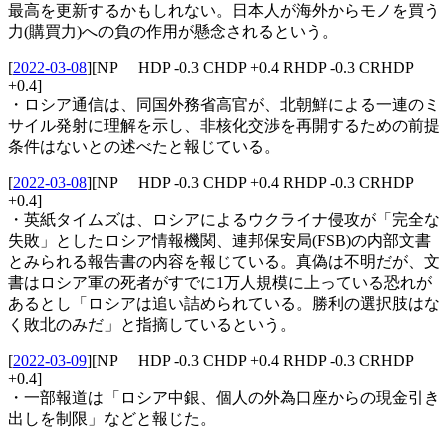
最高を更新するかもしれない。日本人が海外からモノを買う
力(購買力)への負の作用が懸念されるという。
[
2022-03-08
]
[NP HDP -0.3 CHDP +0.4 RHDP -0.3 CRHDP
+0.4]
・ロシア通信は、同国外務省高官が、北朝鮮による一連のミ
サイル発射に理解を示し、非核化交渉を再開するための前提
条件はないとの述べたと報じている。
[
2022-03-08
]
[NP HDP -0.3 CHDP +0.4 RHDP -0.3 CRHDP
+0.4]
・英紙タイムズは、ロシアによるウクライナ侵攻が「完全な
失敗」としたロシア情報機関、連邦保安局(FSB)の内部文書
とみられる報告書の内容を報じている。真偽は不明だが、文
書はロシア軍の死者がすでに1万人規模に上っている恐れが
あるとし「ロシアは追い詰められている。勝利の選択肢はな
く敗北のみだ」と指摘しているという。
[
2022-03-09
]
[NP HDP -0.3 CHDP +0.4 RHDP -0.3 CRHDP
+0.4]
・一部報道は「ロシア中銀、個人の外為口座からの現金引き
出しを制限」などと報じた。