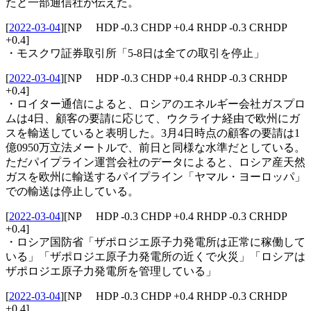
たと一部通信社が伝えた。
[
2022-03-04
]
[NP HDP -0.3 CHDP +0.4 RHDP -0.3 CRHDP
+0.4]
・モスクワ証券取引所「5-8日は全ての取引を停止」
[
2022-03-04
]
[NP HDP -0.3 CHDP +0.4 RHDP -0.3 CRHDP
+0.4]
・ロイター通信によると、ロシアのエネルギー会社ガスプロ
ムは4日、顧客の要請に応じて、ウクライナ経由で欧州にガ
スを輸送していると表明した。3月4日時点の顧客の要請は1
億0950万立法メートルで、前日と同様な水準だとしている。
ただパイプライン運営会社のデータによると、ロシア産天然
ガスを欧州に輸送するパイプライン「ヤマル・ヨーロッパ」
での輸送は停止している。
[
2022-03-04
]
[NP HDP -0.3 CHDP +0.4 RHDP -0.3 CRHDP
+0.4]
・ロシア国防省「ザポロジエ原子力発電所は正常に稼働して
いる」「ザポロジエ原子力発電所の近くで火災」「ロシアは
ザポロジエ原子力発電所を管理している」
[
2022-03-04
]
[NP HDP -0.3 CHDP +0.4 RHDP -0.3 CRHDP
+0.4]