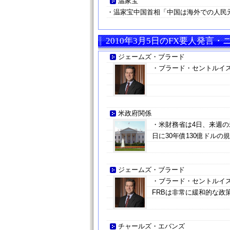
温家宝
・温家宝中国首相「中国は海外での人民
2010年3月5日のFX要人発言・
ジェームズ・ブラード
・ブラード・セントルイ
米政府関係
・米財務省は4日、来週の米
日に30年債130億ドル
ジェームズ・ブラード
・ブラード・セントルイ
FRBは非常に緩和的な政
チャールズ・エバンズ