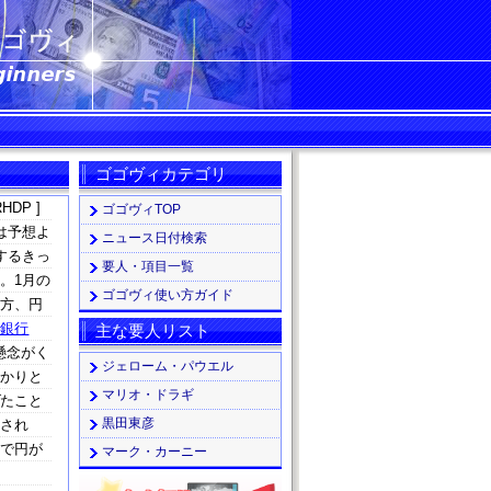
ゴゴヴィカテゴリ
HDP ]
ゴゴヴィTOP
は予想よ
ニュース日付検索
するきっ
要人・項目一覧
。1月の
ゴゴヴィ使い方ガイド
一方、円
央銀行
主な要人リスト
懸念がく
ジェローム・パウエル
掛かりと
マリオ・ドラギ
げたこと
黒田東彦
押され
ロで円が
マーク・カーニー