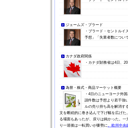
ジェームズ・ブラード
・ブラード・セントルイ
予想」「失業者数につい
カナダ政府関係
・カナダ財務省は4日、2
為替・株式・商品マーケット概要
・4日のニューヨーク外
請件数は予想より若干強
ルの売り持ち高を解消す
文を断続的に巻き込んで下げ幅を広げた
る場面もあったが、戻りは鈍かった。一
り一巡後は一転買いが優勢に
。欧州中央