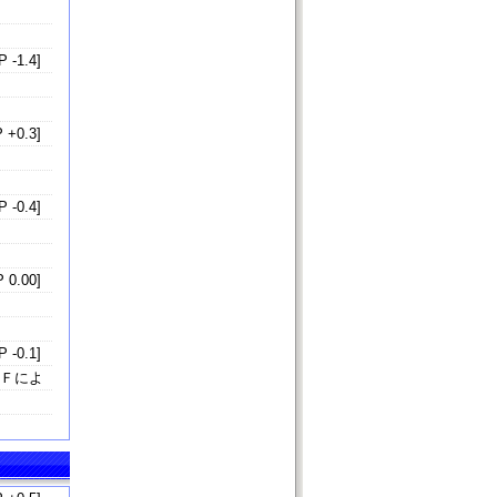
 -1.4]
 +0.3]
 -0.4]
 0.00]
 -0.1]
ＭＦによ