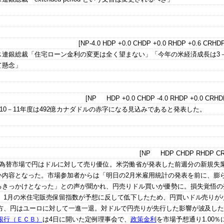
[NP-4.0 HDP +0.0 CHDP +0.0 RHDP +0.6 CRHDP
ス連銀総裁「住宅ローン金利の変更は全く望まない」「今年の米経済成長は3－
て懸念」
[NP HDP +0.0 CHDP -4.0 RHDP +0.0 CRHDP
010－11年度は492億カナダドルの赤字になる見込みであると発表した。
[NP HDP CHDP RHDP CR
国為替市場で円はドルに対して売り優位。米労働省が発表した前週分の新規失
い内容となった。市場参加者からは「明日の2月米雇用統計の発表を前に、膨
るきっかけとなった」との声が聞かれ、円売りドル買いが優勢に。損失覚悟の
。1月の米住宅販売保留指数が予想に反して低下したため、円買いドル売りが
方、円はユーロに対して一進一退。対ドルで円売りが先行した影響が波及し
銀行（ＥＣＢ）
は4日に開いた定例理事会で、
政策金利
を市場予想通り1.00