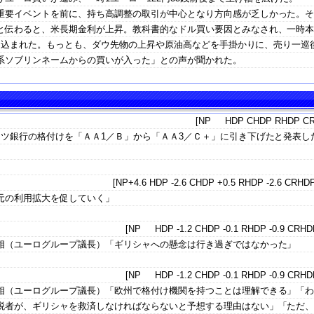
重要イベントを前に、持ち高調整の取引が中心となり方向感が乏しかった。そ
と伝わると、米長期金利が上昇。教科書的なドル買い要因とみなされ、一時
で売り込まれた。もっとも、ダウ先物の上昇や原油高などを手掛かりに、売り一巡
系ソブリンネームからの買いが入った」との声が聞かれた。
[NP HDP CHDP RHDP CR
イツ銀行の格付けを「ＡＡ1／Ｂ」から「ＡＡ3／Ｃ＋」に引き下げたと発表し
[NP+4.6 HDP -2.6 CHDP +0.5 RHDP -2.6 CRHDP
元の利用拡大を促していく」
[NP HDP -1.2 CHDP -0.1 RHDP -0.9 CRHDP
相（ユーログループ議長）「ギリシャへの懸念は行き過ぎではなかった」
[NP HDP -1.2 CHDP -0.1 RHDP -0.9 CRHDP
相（ユーログループ議長）「欧州で格付け機関を持つことは理解できる」「
税者が、ギリシャを救済しなければならないと予想する理由はない」「ただ