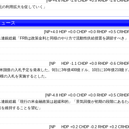
[NP+4.6 HDP -2.6 CHDP +0.5 RHDP -2.6 CRHDP
元の利用拡大を促していく」
ニュース
[NP+4.0 HDP +0.0 CHDP +0.0 RHDP +0.5 CRHDP
ス連銀総裁「FRBは政策金利と同様のやり方で流動性供給措置を調節すべき」
[NP HDP -1.1 CHDP +0.0 RHDP -0.6 CRHDP
国債の入札予定を発表した。9日に3年債400億ドル、10日に10年債210億ド
の規模の入札を実施するとした。
[NP-4.8 HDP +0.0 CHDP +0.0 RHDP +0.5 CRHDP
ス連銀総裁「現行の米金融政策は超緩和的」「景気回復が初期の段階にあるた
策を維持することを望む」
[NP HDP +0.2 CHDP -0.2 RHDP +0.2 CRHDP