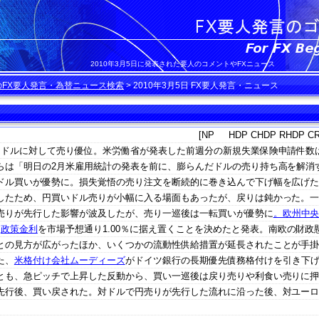
2010年3月5日に発表された要人のコメントやFXニュース
のFX要人発言・為替ニュース検索
>
2010年3月5日 FX要人発言・ニュース
[NP HDP CHDP RHDP CR
はドルに対して売り優位。米労働省が発表した前週分の新規失業保険申請件数
らは「明日の2月米雇用統計の発表を前に、膨らんだドルの売り持ち高を解消
ドル買いが優勢に。損失覚悟の売り注文を断続的に巻き込んで下げ幅を広げた
したため、円買いドル売りが小幅に入る場面もあったが、戻りは鈍かった。
売りが先行した影響が波及したが、売り一巡後は一転買いが優勢に
。欧州中
、
政策金利
を市場予想通り1.00％に据え置くことを決めたと発表。南欧の財政
との見方が広がったほか、いくつかの流動性供給措置が延長されたことが手
た、
米格付け会社ムーディーズ
がドイツ銀行の長期優先債務格付けを引き下
とも、急ピッチで上昇した反動から、買い一巡後は戻り売りや利食い売りに
先行後、買い戻された。対ドルで円売りが先行した流れに沿った後、対ユー