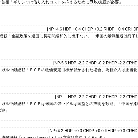
ャ首相「ギリシャは借り入れコストを抑えるためにEUの支援が必要」
[NP+4.6 HDP +0.4 CHDP +0.2 RHDP +0.4 CRHDP
銀総裁「金融政策を過度に長期間緩和的に出来ない」「米国の景気後退は終了
[NP-5.6 HDP -2.2 CHDP -0.2 RHDP -2.2 CRHDP
トガル中銀総裁「ＥＣＢの物価安定目標が脅かされた場合、為替介入は正当化
[NP HDP -2.2 CHDP -0.2 RHDP -2.2 CRHDP
トガル中銀総裁「ＥＣＢは米国の強いドルは国益との声明を歓迎」「中国が柔
歓迎」
[NP+4.2 HDP +0.0 CHDP +0.0 RHDP +0.3 CRHDP
総裁「extended period という文言は変更されるべき」