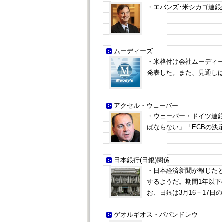
・エバンズ･米シカゴ連銀
ムーディーズ
・米格付け会社ムーディー
発表した。また、見通し
アクセル・ウェーバー
・ウェーバー・ドイツ連
ばならない」「ECBの
日本銀行(日銀)関係
・日本経済新聞が報じた
するようだ。期間1年以
お、日銀は3月16－17
ゲオルギオス・パパンドレウ