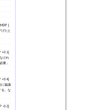
HDP ]
下げたと
 +0.1]
なけれ
必要」
 +0.4]
的に協議
する。な
 -0.2]