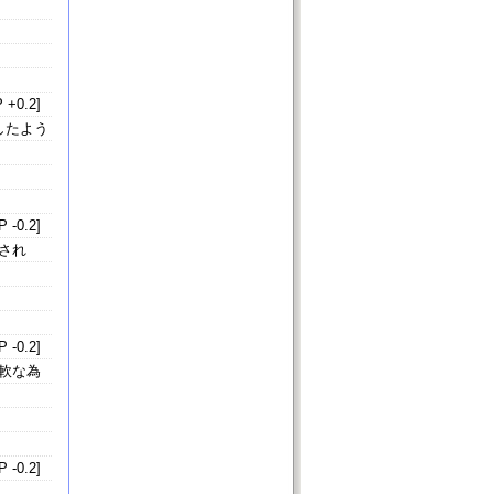
 +0.2]
したよう
 -0.2]
され
 -0.2]
軟な為
 -0.2]