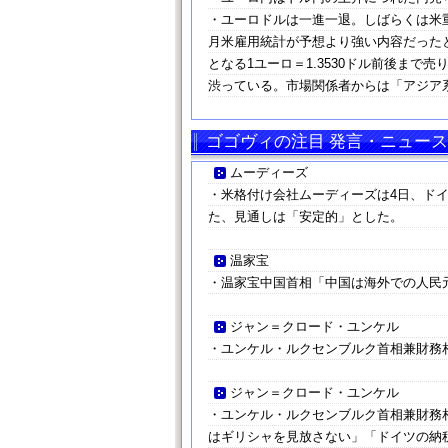
・ユーロドルは一進一退。しばらくは米
月米雇用統計が予想より強い内容だった
となる1ユーロ＝1.3530ドル前後ま
渋っている。市場関係者からは「アジア
ゴゴヴィの注目 発言・ニュース
ムーディーズ
・米格付け会社ムーディーズは4日、ド
た、見通しは「安定的」とした。
温家宝
・温家宝中国首相「中国は海外での人民
ジャン＝クロード・ユンケル
・ユンケル・ルクセンブルク首相兼財務
ジャン＝クロード・ユンケル
・ユンケル・ルクセンブルク首相兼財務
はギリシャを見放さない」「ドイツの納