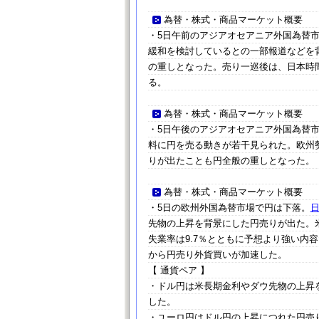
為替・株式・商品マーケット概要
・5日午前のアジアオセアニア外国為替
緩和を検討しているとの一部報道などを
の重しとなった。売り一巡後は、日本時
る。
為替・株式・商品マーケット概要
・5日午後のアジアオセアニア外国為替
料に円を売る動きが若干見られた。欧州
りが出たことも円全般の重しとなった。
為替・株式・商品マーケット概要
・5日の欧州外国為替市場で円は下落。
先物の上昇を背景にした円売りが出た。米
失業率は9.7％とともに予想より強い内
から円売り外貨買いが加速した。
【 通貨ペア 】
・ドル円は米長期金利やダウ先物の上昇を
した。
・ユーロ円はドル円の上昇につれた円売り