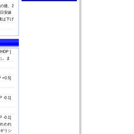
の後、2
本日安値
後は下げ
HDP ]
た。ま
 +0.5]
 -0.1]
 -0.1]
われわれ
、ギリシ