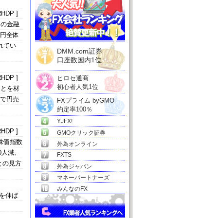
HDP ]
加の金融
も円全体
れてい
DMM.com証券
口座数国内1位
HDP ]
ヒロセ通商
初心者人気1位
ことを材
ルで円売
FXプライム byGMO
約定率100％
YJFX!
HDP ]
GMOクリック証券
株価指数
外為オンライン
0人減、
FXTS
との見方
外為ジャパン
マネーパートナーズ
みんなのFX
値を伸ば