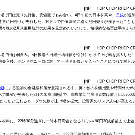
[NP HDP CHDP RHDP CR
市場で円は売り先行後、安値圏でもみ合い。4日午前の日本株高や、
日銀
が追
背景に円売りが先行した。対ドルで仲値決済に絡んだ円売りが強まったこと
間今晩の2月米雇用統計の結果を見定めたいとして、積極的な売買は手控えら
[NP HDP CHDP RHDP CR
市場で円は弱含み。5日後場の日経平均株価が引けにかけて上げ幅を拡大した
勢参入後、ポンドやユーロに対して一時ドル買いが入ったことにつれて対ド
[NP HDP CHDP RHDP CR
日銀
による追加の金融緩和策が意識される中、英・独の株価指数や時間外の米
労働省が発表した2月の米雇用統計で、非農業部門雇用者数は前月比3万600
容だったと伝わると、ダウ先物が上げ幅を拡大。投資家のリスク志向が高まる
材料に、22時30分過ぎに一時本日高値となる1ドル＝90円30銭前後まで上
ユーロ買いが進み、一時1ユーロ＝122円35銭前後まで上げ幅を広げた。