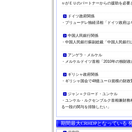
ャがＥＵのパートナーからの援助を必要
ドイツ政府関係
・ブリューデレ独経済相「ドイツ政府は
中国人民銀行関係
・中国人民銀行蘇副総裁「中国人民銀行
アンゲラ・メルケル
・メルケルドイツ首相「2010年の独財
ギリシャ政府関係
・ギリシャ国会で48億ユーロ規模の財
ジャン＝クロード・ユンケル
・ユンケル・ルクセンブルク首相兼財務
る一段の関与を排除したい」
期間最大CRHDPとなっている