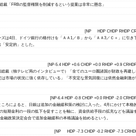
総裁「FRBの監督権限を削減するという提案は非常に懸念」
[NP HDP CHDP RHDP CR
ズは4日、ドイツ銀行の格付けを「ＡＡ1／Ｂ」から「ＡＡ3／Ｃ＋」に引き
は「安定的」とした。
[NP-5.4 HDP +0.6 CHDP +0.0 RHDP +0.9 CRHDP
銀総裁（独テレビ局のインタビューで）「全てのユーロ圏諸国が財政を再建し
決定は市場の状況に強く依存している」「不安定な景気回復には依然金融刺激が
[NP-6.4 HDP -0.8 CHDP +0.0 RHDP -2.0 CRHDP
ところによると、日銀は追加の金融緩和策の検討に入った。4月にかけて本格
下の短期金利の一段の低下を促すことを軸に、資金供給手段の拡充などを議論
日の金融政策決定会合で追加金融緩和の本格議論を始めるという。
[NP HDP -7.3 CHDP -0.2 RHDP -7.3 CRHDP