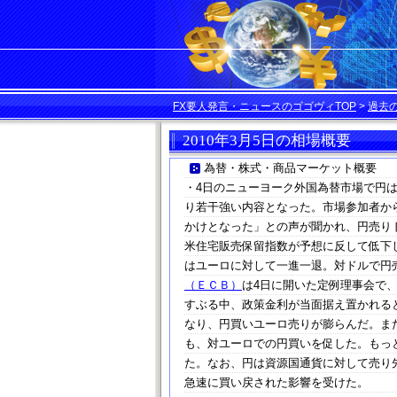
FX要人発言・ニュースのゴゴヴィTOP
>
過去
2010年3月5日の相場概要
為替・株式・商品マーケット概要
・4日のニューヨーク外国為替市場で円
り若干強い内容となった。市場参加者か
かけとなった」との声が聞かれ、円売り
米住宅販売保留指数が予想に反して低下
はユーロに対して一進一退。対ドルで円
（ＥＣＢ）
は4日に開いた定例理事会で
すぶる中、政策金利が当面据え置かれる
なり、円買いユーロ売りが膨らんだ。ま
も、対ユーロでの円買いを促した。もっ
た。なお、円は資源国通貨に対して売り
急速に買い戻された影響を受けた。