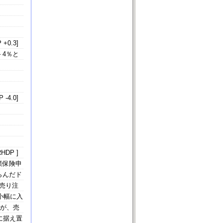
 +0.3]
4％と
 -4.0]
HDP ]
業保険申
らんだド
売り注
小幅に入
たが、売
％に据え置