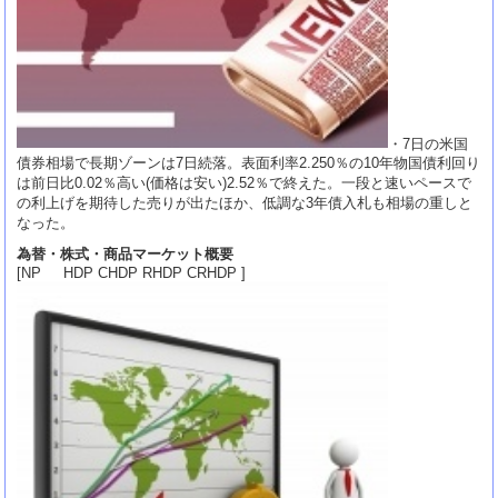
・7日の米国
債券相場で長期ゾーンは7日続落。表面利率2.250％の10年物国債利回り
は前日比0.02％高い(価格は安い)2.52％で終えた。一段と速いペースで
の利上げを期待した売りが出たほか、低調な3年債入札も相場の重しと
なった。
為替・株式・商品マーケット概要
[NP HDP CHDP RHDP CRHDP ]