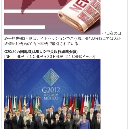
・7日夜の日
経平均先物3月物はナイトセッションでこう着。4時30分時点では大証
終値比10円高の1万9360円で取引されている。
G20(20カ国地域財務大臣中央銀行総裁会議)
[NP HDP -2.1 CHDP +0.0 RHDP -2.1 CRHDP +0.0]