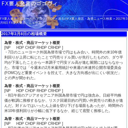
FX要人発言・ニュースのゴゴヴィTOP
>
過去のFX要人発言・為替ニュース検索
>
2017年3
月8日 FX要人発言・ニュース
2017年3月8日の相場概要
為替・株式・商品マーケット概要
[NP HDP CHDP RHDP CRHDP ]
・7日のニューヨーク外国為替市場で円はもみ合い。時間外の米10年債
利回りが上昇に転じたことで円売りドル買いが先行したものの、ダウ平
均が下落したことから一本調子で円安ドル高が進む展開にはならなかっ
た。市場では「今週末の2月米雇用統計や来週の米連邦公開市場委員会
(FOMC)など重要イベントを控えて、大きな方向感が出にくい状況だ」
との声が聞かれた。
為替・株式・商品マーケット概要
[NP HDP CHDP RHDP CRHDP ]
・8日午前のアジアオセアニア外国為替市場で円は強含み。日経平均株
価が軟調に推移するなか、リスク回避目的の円買い外貨売りの動きが進
んだ。対ドルではいったん上値を切り下げる場面もあったが、時間外の
米10年債利回りが小幅に低下するなか、総じて底堅く推移した。
為替・株式・商品マーケット概要
[NP HDP CHDP RHDP CRHDP ]