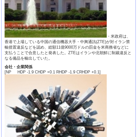
・米政府は、
香港で上場している中国の通信機器大手・中興通訊(ZTE)が対イラン禁
輸措置違反などを認め、総額11億9000万ドルの罰金を米商務省などに
支払うことで合意したと発表した。ZTEはイランや北朝鮮に制裁違反と
なる備品を輸出していた。
会社・企業関係
[NP HDP -1.9 CHDP +0.1 RHDP -1.9 CRHDP +0.1]