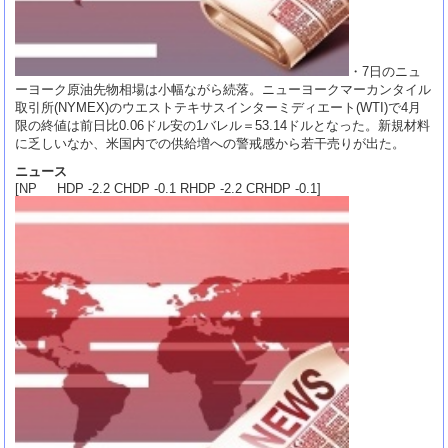
・7日のニュ
ーヨーク原油先物相場は小幅ながら続落。ニューヨークマーカンタイル
取引所(NYMEX)のウエストテキサスインターミディエート(WTI)で4月
限の終値は前日比0.06ドル安の1バレル＝53.14ドルとなった。新規材料
に乏しいなか、米国内での供給増への警戒感から若干売りが出た。
ニュース
[NP HDP -2.2 CHDP -0.1 RHDP -2.2 CRHDP -0.1]