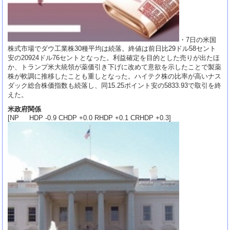
・7日の米国
株式市場でダウ工業株30種平均は続落。終値は前日比29ドル58セント
安の20924ドル76セントとなった。利益確定を目的とした売りが出たほ
か、トランプ米大統領が薬価引き下げに改めて意欲を示したことで製薬
株が軟調に推移したことも重しとなった。ハイテク株の比率が高いナス
ダック総合株価指数も続落し、同15.25ポイント安の5833.93で取引を終
えた。
米政府関係
[NP HDP -0.9 CHDP +0.0 RHDP +0.1 CRHDP +0.3]