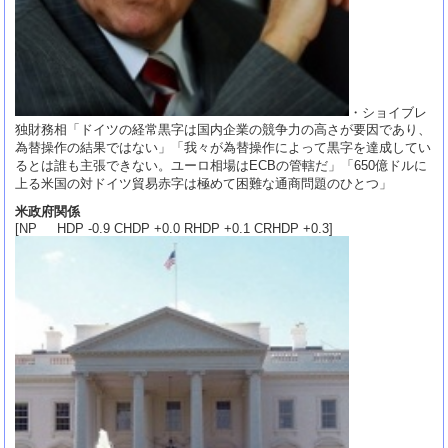
・ショイブレ
独財務相「ドイツの経常黒字は国内企業の競争力の高さが要因であり、
為替操作の結果ではない」「我々が為替操作によって黒字を達成してい
るとは誰も主張できない。ユーロ相場はECBの管轄だ」「650億ドルに
上る米国の対ドイツ貿易赤字は極めて困難な通商問題のひとつ」
米政府関係
[NP HDP -0.9 CHDP +0.0 RHDP +0.1 CRHDP +0.3]