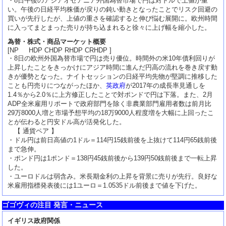
・8日午後のアジアオセアニア外国為替市場で円は対ドルで上値が重
い。午後の日経平均株価が戻りの鈍い動きとなったことでリスク回避の
買いが先行したが、上値の重さを確認すると伸び悩む展開に。欧州時間
に入ってまとまった売りが持ち込まれると徐々に上げ幅を縮小した。
為替・株式・商品マーケット概要
[NP HDP CHDP RHDP CRHDP ]
・8日の欧州外国為替市場で円は売り優位。時間外の米10年債利回りが
上昇したことをきっかけにアジア時間に進んだ円高の流れを巻き戻す動
きが優勢となった。ナイトセッションの日経平均先物が堅調に推移した
ことも円売りにつながったほか、
英政府
が2017年の成長率見通しを
1.4％から2.0％に上方修正したことで対ポンドで円は下落。また、2月
ADP全米雇用リポートで政府部門を除く非農業部門雇用者数は前月比
29万8000人増と市場予想平均の18万9000人程度増を大幅に上回ったこ
とが伝わると円安ドル高が活発化した。
【 通貨ペア 】
・ドル円は前日高値の1ドル＝114円15銭前後を上抜けて114円65銭前後
まで急伸。
・ポンド円は1ポンド＝138円45銭前後から139円50銭前後まで一転上昇
した。
・ユーロドルは弱含み。米長期金利の上昇を背景に売りが先行。良好な
米雇用指標発表後には1ユーロ＝1.0535ドル前後まで値を下げた。
ゴゴヴィの注目 発言・ニュース
イギリス政府関係