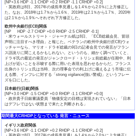
[NP+3.6 HDP -1.1 CHDP +0.2 RHDP -1.1 CRHDP +0.2]
・英政府は8日、2017年の成長率見通しを1.4％から2.0％に上方修正し
た。なお、2018年は1.7％から1.6％、2019年は2.1％から1.7％、2020年
は2.1％から1.9％へそれぞれ下方修正した。
欧州中央銀行(ECB)関係
[NP HDP -2.7 CHDP +0.0 RHDP -2.5 CRHDP -0.1]
・米ウォールストリート・ジャーナル紙は8日、「ECB総裁会見、冒頭
声明に注目すべき理由」と報じた。ベテランの欧州中央銀行(ECB)ウォ
ッチャーなら、マリオ・ドラギ総裁の9日の記者会見での発言がフラン
ス語訛りに聞こえるかもしれない。というのも、細かく調べていくと、
ドラギ氏の最近の発言がジャンクロード・トリシェ前総裁が任期中、利
上げが近いことを示唆する際に用いた表現を思わせるからだ。フランス
出身のトリシェ氏は当時、次の理事会での利上げに備えるよう市場に伝
える際、インフレに対する「strong vigilance(強い警戒)」というフレー
ズを口にした。
日本銀行(日銀)関係
[NP+3.0 HDP -1.5 CHDP +0.0 RHDP -1.1 CRHDP +0.0]
・政井貴子日銀審議委員「物価安定の目標は実現されていない」「日本
はデフレではない状態まで来たと判断される」
期間最大CRHDPとなっている 発言・ニュース
イギリス政府関係
[NP+3.6 HDP -1.1 CHDP +0.2 RHDP -1.1 CRHDP +0.2]
・英政府は8日、2017年の成長率見通しを1.4％から2.0％に上方修正し