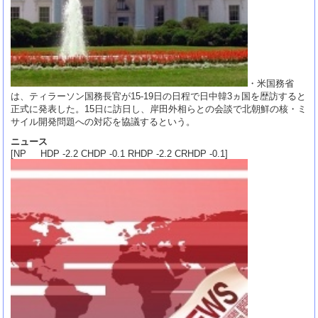
・米国務省
は、ティラーソン国務長官が15-19日の日程で日中韓3ヵ国を歴訪すると
正式に発表した。15日に訪日し、岸田外相らとの会談で北朝鮮の核・ミ
サイル開発問題への対応を協議するという。
ニュース
[NP HDP -2.2 CHDP -0.1 RHDP -2.2 CRHDP -0.1]