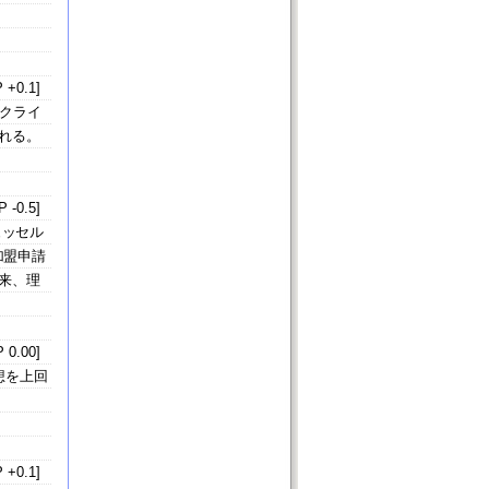
 +0.1]
クライ
れる。
 -0.5]
ュッセル
加盟申請
来、理
 0.00]
想を上回
 +0.1]