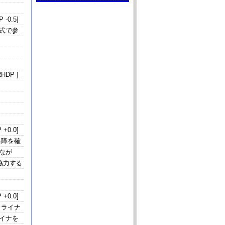
 -0.5]
形式で参
HDP ]
 +0.0]
保障を確
なが
協力する
 +0.0]
クライナ
イナを