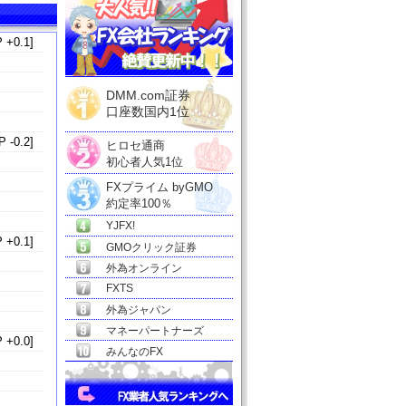
 +0.1]
DMM.com証券
口座数国内1位
 -0.2]
ヒロセ通商
初心者人気1位
FXプライム byGMO
約定率100％
YJFX!
 +0.1]
GMOクリック証券
外為オンライン
FXTS
外為ジャパン
マネーパートナーズ
 +0.0]
みんなのFX