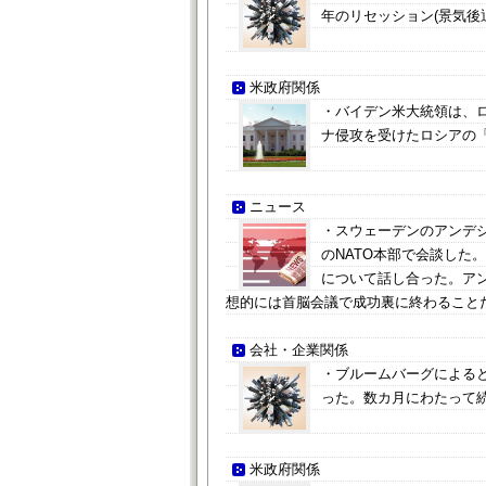
年のリセッション(景気後
米政府関係
・バイデン米大統領は、
ナ侵攻を受けたロシアの
ニュース
・スウェーデンのアンデシ
のNATO本部で会談した
について話し合った。ア
想的には首脳会議で成功裏に終わること
会社・企業関係
・ブルームバーグによると
った。数カ月にわたって
米政府関係