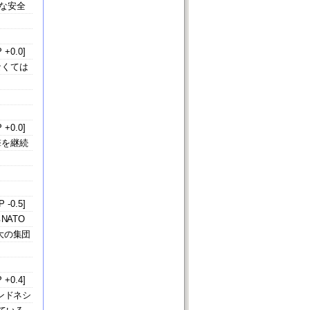
な安全
 +0.0]
なくては
 +0.0]
撃を継続
 -0.5]
NATO
大の集団
 +0.4]
ンドネシ