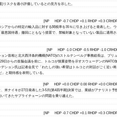
退)リスクを過小評価しているとの見方を示した。
[NP HDP -0.7 CHDP +0.1 RHDP +0.3 CRHDP
ロシアからの特定の輸入品に対する関税率を35％に引き上げると発表した。ウ
「最恵国待遇」撤回にともなう措置で、禁輸対象となっていない製品に適用さ
[NP HDP -1.0 CHDP -0.5 RHDP -1.0 CRHDP
ョン首相と北大西洋条約機構(NATO)のストルテンベルグ事務総長は、ブリ
。29日からの首脳会議を前に、トルコが慎重姿勢を示すスウェーデンのNATO
ンデション氏は記者会見で「わたしの強い希望はトルコとの対話がごく近い将
だ」と期待感を表明している。
[NP HDP +0.0 CHDP 0.00 RHDP +0.0 CRHDP
、米ナイキが27日発表した3-5月(第4四半期)決算では、業績がアナリスト予
続いてきたサプライチェーンの問題を乗り越えた。
[NP HDP -0.7 CHDP +0.1 RHDP +0.3 CRHDP