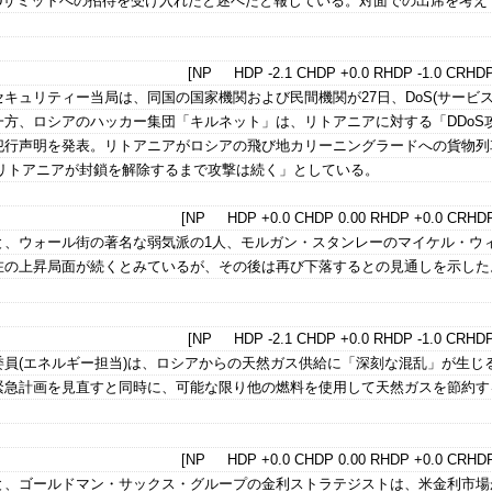
20サミットへの招待を受け入れたと述べたと報じている。対面での出席を考え
[NP HDP -2.1 CHDP +0.0 RHDP -1.0 CRHDP
キュリティー当局は、同国の国家機関および民間機関が27日、DoS(サービス
方、ロシアのハッカー集団「キルネット」は、リトアニアに対する「DDoS
犯行声明を発表。リトアニアがロシアの飛び地カリーニングラードへの貨物列
リトアニアが封鎖を解除するまで攻撃は続く」としている。
[NP HDP +0.0 CHDP 0.00 RHDP +0.0 CRHDP
と、ウォール街の著名な弱気派の1人、モルガン・スタンレーのマイケル・ウ
在の上昇局面が続くとみているが、その後は再び下落するとの見通しを示した
[NP HDP -2.1 CHDP +0.0 RHDP -1.0 CRHDP
員(エネルギー担当)は、ロシアからの天然ガス供給に「深刻な混乱」が生じ
緊急計画を見直すと同時に、可能な限り他の燃料を使用して天然ガスを節約す
[NP HDP +0.0 CHDP 0.00 RHDP +0.0 CRHDP
、ゴールドマン・サックス・グループの金利ストラテジストは、米金利市場が