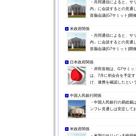
・共同通信によると、サ
内」に会談するとの見通
首脳会議(G7サミット)
米政府関係
・共同通信によると、サ
内」に会談するとの見通
首脳会議(G7サミット)
日本政府関係
・岸田首相は、G7サミ
は、7月に初会合を予定す
け、連携を確認したとい
中国人民銀行関係
・中国人民銀行の易総裁
ンフレ見通しは安定して
米政府関係
・米国のサリバン大統領補