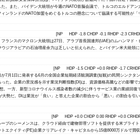
た。また、バイデン大統領が今週のNATO首脳会議で、トルコのエルドアン
ィンランドのNATO加盟をめぐるトルコの懸念について協議する可能性が「
[NP HDP -1.8 CHDP -0.1 RHDP -2.3 CRHDP
フランスのマクロン大統領は27日、アラブ首長国連邦(UAE)のムハンマド・
とサウジアラビアの石油増産余力は乏しいと伝えられた、とバイデン米大統領に
[NP HDP -1.5 CHDP +0.0 RHDP -1.7 CRHDP
が7月1日に発表する6月の全国企業短期経済観測調査(短観)の民間シンクタン
ろった。企業の景況感を示す業況判断指数(DI)は、資源価格高騰などの影響で
予想。一方、新型コロナウイルス感染者数の減少に伴うサービス業の業績回復
が大勢だ。DIは業況が「良い」と答えた企業の割合から「悪い」の割合を引
[NP HDP +0.0 CHDP 0.00 RHDP +0.0 CRHDP
ループのシーメンスは、クラウド経由で建物管理ソフトを提供する米ブライト
トエクイティ(PE)企業クリアレイク・キャピタルから15億8000万ドルで買