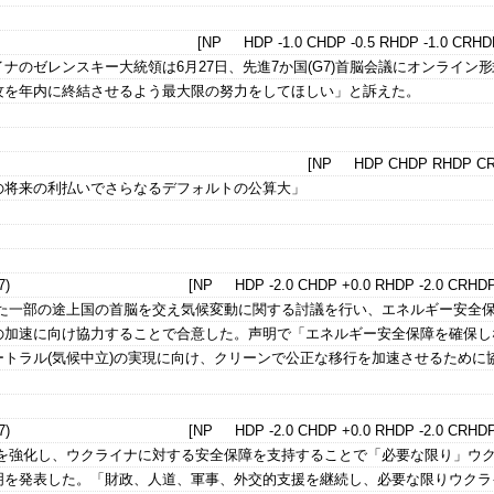
[NP HDP -1.0 CHDP -0.5 RHDP -1.0 CRHDP
ナのゼレンスキー大統領は6月27日、先進7か国(G7)首脳会議にオンライン
攻を年内に終結させるよう最大限の努力をしてほしい」と訴えた。
[NP HDP CHDP RHDP CR
の将来の利払いでさらなるデフォルトの公算大」
)
[NP HDP -2.0 CHDP +0.0 RHDP -2.0 CRHDP
した一部の途上国の首脳を交え気候変動に関する討議を行い、エネルギー安全
の加速に向け協力することで合意した。声明で「エネルギー安全保障を確保し
トラル(気候中立)の実現に向け、クリーンで公正な移行を加速させるために
)
[NP HDP -2.0 CHDP +0.0 RHDP -2.0 CRHDP
裁を強化し、ウクライナに対する安全保障を支持することで「必要な限り」ウ
明を発表した。「財政、人道、軍事、外交的支援を継続し、必要な限りウクラ