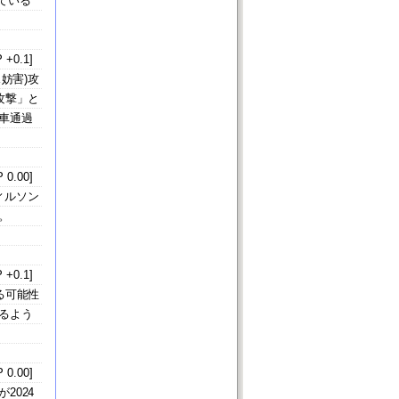
ている
 +0.1]
妨害)攻
攻撃」と
車通過
 0.00]
ィルソン
。
 +0.1]
る可能性
るよう
 0.00]
2024