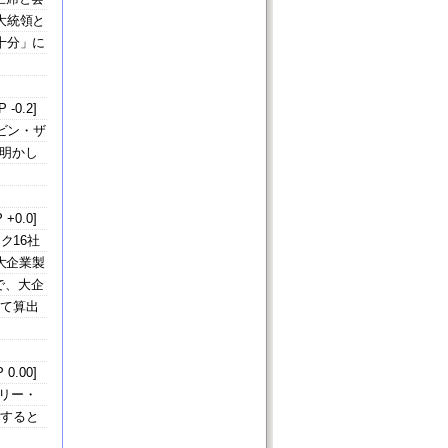
大統領と
十分」に
 -0.2]
ビン・ザ
明かし
 +0.0]
ク16社
大企業製
で、大企
いて算出
 0.00]
リー・
収すると