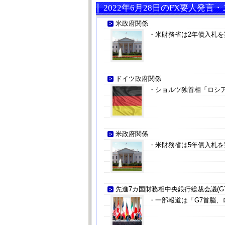
2022年6月28日のFX要人発言
米政府関係
・米財務省は2年債入札を実
ドイツ政府関係
・ショルツ独首相「ロシ
米政府関係
・米財務省は5年債入札を実
先進7カ国財務相中央銀行総裁会議(G7
・一部報道は「G7首脳