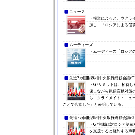
ニュース
・報道によると、ウクライ
加し、「ロシアによる侵
ムーディーズ
・ムーディーズ「ロシア
先進7カ国財務相中央銀行総裁会議(G7
・G7サミットは、招待
保しながら気候変動対策
ら、クライメイト・ニュー
ことで合意した」と表明している。
先進7カ国財務相中央銀行総裁会議(G7
・G7首脳は対ロシア制
を支援すると確約する声