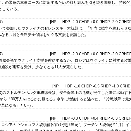
イナの緊急の軍事ニーズに対応するための取り組みを引き続き調整し、持続的
としている。
)
[NP HDP -2.0 CHDP +0.0 RHDP -2.0 CRHDP
インで参加したウクライナのゼレンスキー大統領は、「年内に戦争を終わらせ
らなる兵器と食料安全保障をめぐる支援を要請した。
)
[NP HDP -2.0 CHDP +0.0 RHDP -2.0 CRHDP
の首脳会議でウクライナ支援を確約するなか、ロシアはウクライナに対する攻
施設が砲撃を受け、少なくとも11人が死亡した。
[NP HDP -1.0 CHDP -0.5 RHDP -1.0 CRHDP
TO)のストルテンベルグ事務総長は、安全保障上の危機が発生した際に出動する
から「30万人をはるかに超える」水準に増強すると述べた。「冷戦以降で最
改革になる」という。
[NP HDP -0.3 CHDP +0.4 RHDP -0.3 CRHDP
ロシアのウシャコフ大統領補佐官(外交担当)が、プーチン大統領が11月にイ