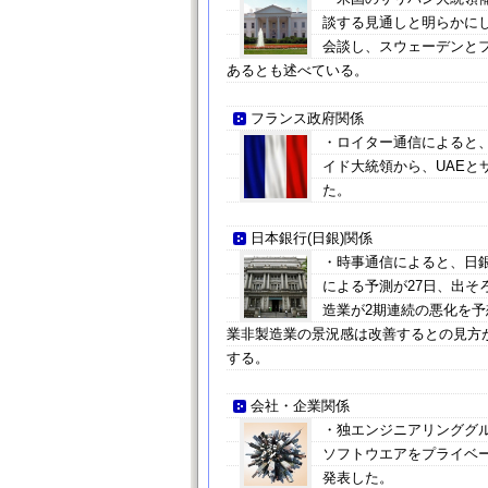
談する見通しと明らかにし
会談し、スウェーデンとフ
あるとも述べている。
フランス政府関係
・ロイター通信によると、
イド大統領から、UAE
た。
日本銀行(日銀)関係
・時事通信によると、日銀
による予測が27日、出そ
造業が2期連続の悪化を
業非製造業の景況感は改善するとの見方
する。
会社・企業関係
・独エンジニアリンググ
ソフトウエアをプライベー
発表した。