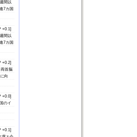
週間以
進7カ国
 +0.1]
週間以
進7カ国
 +0.2]
。両首脳
功に向
 +0.0]
国のイ
 +0.1]
主席と会