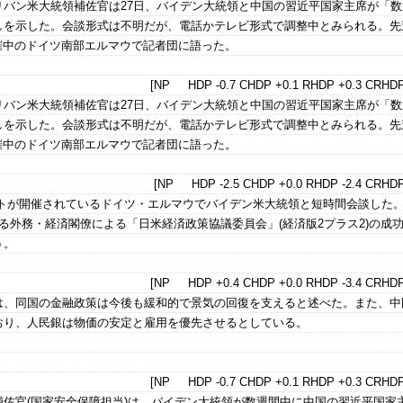
リバン米大統領補佐官は27日、バイデン大統領と中国の習近平国家主席が「数
しを示した。会談形式は不明だが、電話かテレビ形式で調整中とみられる。先
開催中のドイツ南部エルマウで記者団に語った。
[NP HDP -0.7 CHDP +0.1 RHDP +0.3 CRHDP
リバン米大統領補佐官は27日、バイデン大統領と中国の習近平国家主席が「数
しを示した。会談形式は不明だが、電話かテレビ形式で調整中とみられる。先
開催中のドイツ南部エルマウで記者団に語った。
[NP HDP -2.5 CHDP +0.0 RHDP -2.4 CRHDP
ットが開催されているドイツ・エルマウでバイデン米大統領と短時間会談した
る外務・経済閣僚による「日米経済政策協議委員会」(経済版2プラス2)の成
う。
[NP HDP +0.4 CHDP +0.0 RHDP -3.4 CRHDP
は、同国の金融政策は今後も緩和的で景気の回復を支えると述べた。また、中
おり、人民銀は物価の安定と雇用を優先させるとしている。
[NP HDP -0.7 CHDP +0.1 RHDP +0.3 CRHDP
佐官(国家安全保障担当)は、バイデン大統領が数週間中に中国の習近平国家