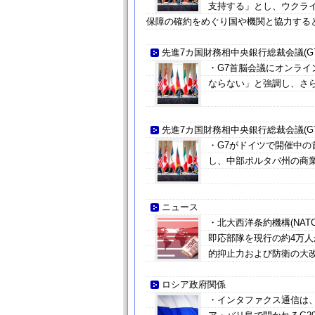
支持する」とし、ウクラ
保障の確約をめぐり国や機関と協力する
先進7カ国財務相中央銀行総裁会議(G7
・G7首脳会議にオンラ
ならない」と強調し、さ
先進7カ国財務相中央銀行総裁会議(G7
・G7がドイツで開催中
し、中部ポルタバ州の商業
ニュース
・北大西洋条約機構(NA
即応部隊を現行の約4万人
的抑止力および防衛の大
ロシア政府関係
・インタファクス通信は、