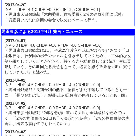
[
2013-04-26
]
[NP HDP -4.4 CHDP +0.0 RHDP -3.5 CRHDP +0.1]
・黒田東彦日銀総裁「木内委員、佐藤委員が2％の達成期間に反対」
「資産買い入れは前回の会合で決めたペースで行う」
黒田東彦による2013年4月 発言・ニュース
[
2013-04-01
]
[NP-5.0 HDP -4.6 CHDP +0.0 RHDP -4.0 CRHDP +0.0]
・黒田東彦日銀総裁は1日、平成25年度入行式におけるあいさつで「日
本銀行は、わが国のポテンシャルを引き出していくために、主体的な役
割を果たしていくことができる。持てる力を総動員して経済の再生に貢
献していく、その断固たる決意をもって、必要と思う政策を果断に実行
していきたい」と述べた。
[
2013-04-02
]
[NP HDP -4.6 CHDP +0.0 RHDP -4.0 CRHDP +0.0]
・黒田日銀総裁「長期金利の低下、物価がまだ下落していることも一
因」「長期金利の低下、9割以上の居住者が保有していることも一因」
[
2013-04-02
]
[NP HDP -4.6 CHDP +0.0 RHDP -4.0 CRHDP +0.0]
・黒田東彦日銀総裁「2年を念頭に置いて大胆な金融緩和を進めてい
く」「2％の物価目標を1日も早く実現する決意」「2％の物価目標の実
現に、出来る事は何でもやっていく」
[
2013-04-02
]