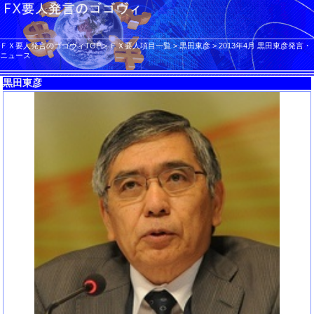
ＦＸ要人発言のゴゴヴィTOP
>
ＦＸ要人項目一覧
>
黒田東彦
>
2013年4月 黒田東彦発言・
ニュース
黒田東彦