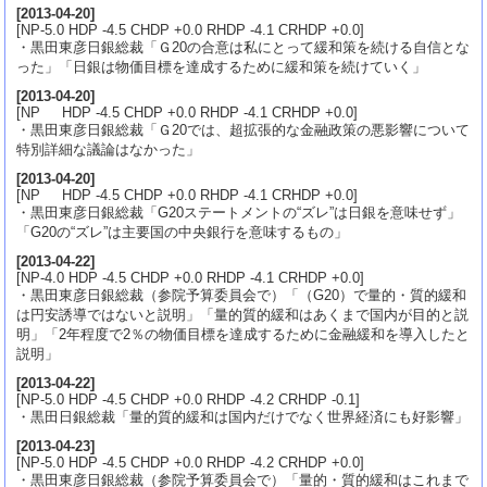
[
2013-04-20
]
[NP-5.0 HDP -4.5 CHDP +0.0 RHDP -4.1 CRHDP +0.0]
・黒田東彦日銀総裁「Ｇ20の合意は私にとって緩和策を続ける自信とな
った」「日銀は物価目標を達成するために緩和策を続けていく」
[
2013-04-20
]
[NP HDP -4.5 CHDP +0.0 RHDP -4.1 CRHDP +0.0]
・黒田東彦日銀総裁「Ｇ20では、超拡張的な金融政策の悪影響について
特別詳細な議論はなかった」
[
2013-04-20
]
[NP HDP -4.5 CHDP +0.0 RHDP -4.1 CRHDP +0.0]
・黒田東彦日銀総裁「G20ステートメントの“ズレ”は日銀を意味せず」
「G20の“ズレ”は主要国の中央銀行を意味するもの」
[
2013-04-22
]
[NP-4.0 HDP -4.5 CHDP +0.0 RHDP -4.1 CRHDP +0.0]
・黒田東彦日銀総裁（参院予算委員会で）「（G20）で量的・質的緩和
は円安誘導ではないと説明」「量的質的緩和はあくまで国内が目的と説
明」「2年程度で2％の物価目標を達成するために金融緩和を導入したと
説明」
[
2013-04-22
]
[NP-5.0 HDP -4.5 CHDP +0.0 RHDP -4.2 CRHDP -0.1]
・黒田日銀総裁「量的質的緩和は国内だけでなく世界経済にも好影響」
[
2013-04-23
]
[NP-5.0 HDP -4.5 CHDP +0.0 RHDP -4.2 CRHDP +0.0]
・黒田東彦日銀総裁（参院予算委員会で）「量的・質的緩和はこれまで