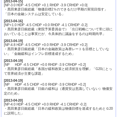
[
2013-04-15
]
[NP-3.0 HDP -4.5 CHDP +0.1 RHDP -3.9 CRHDP +0.0]
・黒田東彦日銀総裁「物価目標2％のできるだけ早期の実現目指す」
「日本の金融システムは安定している」
[
2013-04-16
]
[NP+1.0 HDP -4.5 CHDP +0.0 RHDP -4.1 CRHDP -0.2]
・黒田東彦日銀総裁（衆院予算委員会で）「出口戦略について常に頭に
おいていることは事実だが、今具体的に議論をするのは時期尚早」
[
2013-04-19
]
[NP-4.8 HDP -4.5 CHDP +0.0 RHDP -3.9 CRHDP +0.2]
・黒田東彦日銀総裁「日本の金融政策は為替レートを目標としていな
い」「金融緩和はインフレ目標達成するため」
[
2013-04-19
]
[NP HDP -4.5 CHDP +0.0 RHDP -3.9 CRHDP +0.2]
・黒田東彦日銀総裁「各国が緩和政策と経済状況を理解」「G20にとっ
て世界経済が主要な課題」
[
2013-04-19
]
[NP HDP -4.5 CHDP +0.0 RHDP -3.9 CRHDP +0.2]
・黒田東彦日銀総裁「日銀の緩和は（通貨安は意識していない）物価安
定のため」
[
2013-04-20
]
[NP-4.0 HDP -4.5 CHDP +0.0 RHDP -4.1 CRHDP -0.2]
・黒田東彦日銀総裁「日本の緩和政策は物価目標を達成するためとＧ20
に説明した」