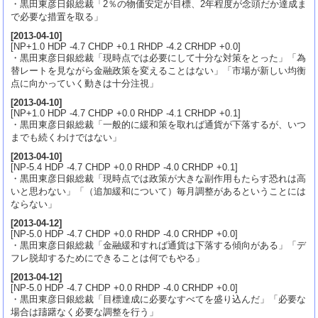
・黒田東彦日銀総裁「2％の物価安定が目標、2年程度が念頭だか達成ま
で必要な措置を取る」
[
2013-04-10
]
[NP+1.0 HDP -4.7 CHDP +0.1 RHDP -4.2 CRHDP +0.0]
・黒田東彦日銀総裁「現時点では必要にして十分な対策をとった」「為
替レートを見ながら金融政策を変えることはない」「市場が新しい均衡
点に向かっていく動きは十分注視」
[
2013-04-10
]
[NP+1.0 HDP -4.7 CHDP +0.0 RHDP -4.1 CRHDP +0.1]
・黒田東彦日銀総裁「一般的に緩和策を取れば通貨が下落するが、いつ
までも続くわけではない」
[
2013-04-10
]
[NP-5.4 HDP -4.7 CHDP +0.0 RHDP -4.0 CRHDP +0.1]
・黒田東彦日銀総裁「現時点では政策が大きな副作用もたらす恐れは高
いと思わない」「（追加緩和について）毎月調整があるということには
ならない」
[
2013-04-12
]
[NP-5.0 HDP -4.7 CHDP +0.0 RHDP -4.0 CRHDP +0.0]
・黒田東彦日銀総裁「金融緩和すれば通貨は下落する傾向がある」「デ
フレ脱却するためにできることは何でもやる」
[
2013-04-12
]
[NP-5.0 HDP -4.7 CHDP +0.0 RHDP -4.0 CRHDP +0.0]
・黒田東彦日銀総裁「目標達成に必要なすべてを盛り込んだ」「必要な
場合は躊躇なく必要な調整を行う」