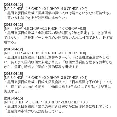
[
2013-04-12
]
[NP-2.0 HDP -4.6 CHDP +0.1 RHDP -4.0 CRHDP +0.0]
・黒田東彦日銀総裁「長期国債の買い入れは清々といかない可能性も」
「買い入れはできるだけ円滑に進めたい」
[
2013-04-12
]
[NP HDP -4.6 CHDP +0.1 RHDP -4.0 CRHDP +0.0]
・黒田東彦日銀総裁「金融緩和の継続期間を2年と限定することは適当
ではない」「超長期ゾーンを含めた国債買い入れは可能であり、必ず実
現する」
[
2013-04-12
]
[NP HDP -4.6 CHDP +0.1 RHDP -4.0 CRHDP +0.0]
・黒田東彦日銀総裁「日銀は為替をターゲットに金融政策運営をしな
い、あくまで国内物価の安定が目的」「物価の基調的な動きを判断しな
がら、必要な時点まで量的・質的緩和を継続する」
[
2013-04-15
]
[NP-3.0 HDP -4.6 CHDP +0.0 RHDP -3.9 CRHDP +0.1]
・黒田東彦日銀総裁（日銀支店長会議で）「日本経済は下げ止まってお
り、持ち直しに向かう動き」「物価目標を2年念頭にできるだけ早期に
実現する」
[
2013-04-15
]
[NP+1.0 HDP -4.6 CHDP +0.0 RHDP -3.9 CRHDP +0.0]
・黒田東彦日銀総裁「景気の先行きは緩やかに回復経路に復していく」
「金融資本市場の状況は好転している」