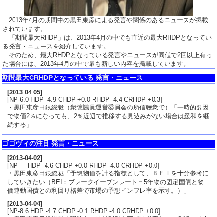
2013年4月の期間中の黒田東彦による発言や関係のあるニュースが掲載
されています。
「期間最大RHDP」は、2013年4月の中でも直近の最大RHDPとなってい
る発言・ニュースを紹介しています。
そのため、最大RHDPとなっている発言やニュースが同値で2回以上有っ
た場合には、2013年4月の中で最も新しい内容を掲載しています。
期間最大CRHDPとなっている 発言・ニュース
[
2013-04-05
]
[NP-6.0 HDP -4.9 CHDP +0.0 RHDP -4.4 CRHDP +0.3]
・黒田東彦日銀総裁（衆院議員運営委員会の所信聴衆で）「一時的要因
で物価2％になっても、2％近辺で推移する見込みがない場合は緩和を継
続する」
ゴゴヴィの注目 発言・ニュース
[
2013-04-02
]
[NP HDP -4.6 CHDP +0.0 RHDP -4.0 CRHDP +0.0]
・黒田東彦日銀総裁「予想物価を計る指標として、ＢＥＩを十分参考に
していきたい（BEI：ブレークイーブンレート＝5年物の固定国債と物
価連動国債との利回り格差で市場の予想インフレ率を示す。）」
[
2013-04-04
]
[NP-8.6 HDP -4.7 CHDP -0.1 RHDP -4.0 CRHDP +0.0]