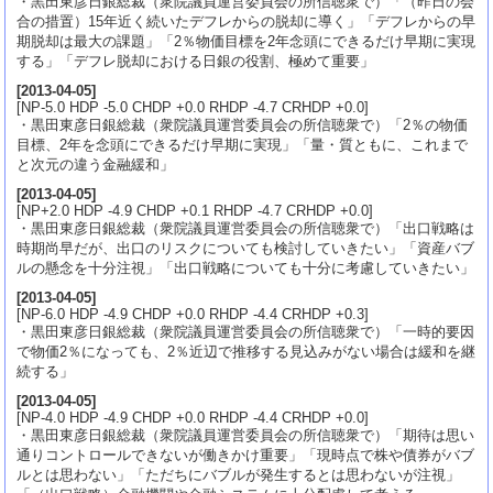
・黒田東彦日銀総裁（衆院議員運営委員会の所信聴衆で）「（昨日の会
合の措置）15年近く続いたデフレからの脱却に導く」「デフレからの早
期脱却は最大の課題」「2％物価目標を2年念頭にできるだけ早期に実現
する」「デフレ脱却における日銀の役割、極めて重要」
[
2013-04-05
]
[NP-5.0 HDP -5.0 CHDP +0.0 RHDP -4.7 CRHDP +0.0]
・黒田東彦日銀総裁（衆院議員運営委員会の所信聴衆で）「2％の物価
目標、2年を念頭にできるだけ早期に実現」「量・質ともに、これまで
と次元の違う金融緩和」
[
2013-04-05
]
[NP+2.0 HDP -4.9 CHDP +0.1 RHDP -4.7 CRHDP +0.0]
・黒田東彦日銀総裁（衆院議員運営委員会の所信聴衆で）「出口戦略は
時期尚早だが、出口のリスクについても検討していきたい」「資産バブ
ルの懸念を十分注視」「出口戦略についても十分に考慮していきたい」
[
2013-04-05
]
[NP-6.0 HDP -4.9 CHDP +0.0 RHDP -4.4 CRHDP +0.3]
・黒田東彦日銀総裁（衆院議員運営委員会の所信聴衆で）「一時的要因
で物価2％になっても、2％近辺で推移する見込みがない場合は緩和を継
続する」
[
2013-04-05
]
[NP-4.0 HDP -4.9 CHDP +0.0 RHDP -4.4 CRHDP +0.0]
・黒田東彦日銀総裁（衆院議員運営委員会の所信聴衆で）「期待は思い
通りコントロールできないが働きかけ重要」「現時点で株や債券がバブ
ルとは思わない」「ただちにバブルが発生するとは思わないが注視」