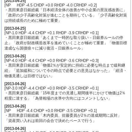
[
2013-04-25
]
[NP HDP -4.5 CHDP +0.0 RHDP -4.0 CRHDP +0.2]
・黒田東彦日銀総裁「日本経済全体の改善が中小企業の景況感改善に」
「政府の少子高齢化対策が進むことを期待している」「少子高齢化対策
は持続成長のために極めて重要」
[
2013-04-25
]
[NP-1.0 HDP -4.4 CHDP +0.1 RHDP -3.9 CRHDP +0.1]
・黒田東彦日銀総裁「あくまで一時的な取り扱い－日銀券ルールの停
止」「政府が財政構造改革を進めていくことが極めて重要」「物価目標
達成なら国債徐々に減り復活－日銀券ルール」
[
2013-04-26
]
[NP-4.0 HDP -4.4 CHDP +0.0 RHDP -3.6 CRHDP +0.3]
・黒田東彦日銀総裁「物価2％が安定的に持続に必要な時点まで緩和継
続」「追加緩和について今の時点で必要との意見はなかった」「経済・
物価見通しは目標ではない」
[
2013-04-26
]
[NP-3.0 HDP -4.4 CHDP +0.0 RHDP -3.5 CRHDP +0.1]
・黒田東彦日銀総裁「15年度までの見通し期間後半にかけて物価は2％
程度に達する」「為替相場の水準や方向にはコメントしない」
[
2013-04-26
]
[NP HDP -4.4 CHDP +0.0 RHDP -3.5 CRHDP +0.1]
・黒田東彦日銀総裁「木内委員、佐藤委員が2％の達成期間に反対」
「資産買い入れは前回の会合で決めたペースで行う」
[
2013-04-26
]