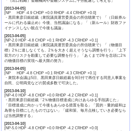
「（出口戦略）金融機関や金融システムに十分配慮して考える」
[
2013-04-05
]
[NP HDP -4.9 CHDP +0.0 RHDP -4.4 CRHDP +0.0]
・黒田東彦日銀総裁（衆院議員運営委員会の所信聴衆で）「（日銀券ル
ールに代わる歯止め）今後、当然議論になる」「（新ルール）財政ファ
イナンスしない観点で今後も議論」
[
2013-04-05
]
[NP-2.0 HDP -4.8 CHDP +0.1 RHDP -4.3 CRHDP +0.1]
・黒田東彦日銀総裁（衆院議員運営委員会の所信聴衆で）「（物価目
標）2％に達しなくても、2％を大きく超えそうなら調整を行う」「上下
双方のリスクを勘案して必要な調整を行う」「あくまで2年を念頭に2％
の物価目標の実現へ最大限の努力」
[
2013-04-05
]
[NP HDP -4.8 CHDP +0.1 RHDP -4.3 CRHDP +0.1]
・衆院本会議は5日、黒田東彦日銀総裁を9日付で再任する同意人事案を
自民、公明両党などの賛成多数で可決した。
[
2013-04-10
]
[NP-4.0 HDP -4.8 CHDP +0.0 RHDP -4.2 CRHDP +0.1]
・黒田東彦日銀総裁「2％物価目標達成に向けあらゆる手段講じた」
「目標達成に向かって今後もあらゆる措置を取る」「質的・量的緩和は
為替を目標にしたものではない」「緩和策、毎月点検していき必要なら
ば当然調整する」
[
2013-04-10
]
[NP-5.0 HDP -4.8 CHDP +0.0 RHDP -4.2 CRHDP +0.0]