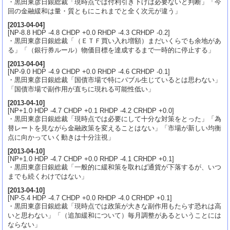
・黒田東彦日銀総裁「現時点では付利引き下げは必要ないと判断」「今
回の金融緩和は量・質ともにこれまでと全く次元が違う」
[
2013-04-04
]
[NP-8.8 HDP -4.8 CHDP +0.0 RHDP -4.3 CRHDP -0.2]
・黒田東彦日銀総裁「（ＥＴＦ買い入れ増額）まだいくらでも余地があ
る」「（銀行券ルール）物価目標を達成するまで一時的に停止する」
[
2013-04-04
]
[NP-9.0 HDP -4.9 CHDP +0.0 RHDP -4.6 CRHDP -0.1]
・黒田東彦日銀総裁「国債市場で特にバブル生じているとは思わない」
「国債市場で副作用が直ちに現れる可能性低い」
[
2013-04-10
]
[NP+1.0 HDP -4.7 CHDP +0.1 RHDP -4.2 CRHDP +0.0]
・黒田東彦日銀総裁「現時点では必要にして十分な対策をとった」「為
替レートを見ながら金融政策を変えることはない」「市場が新しい均衡
点に向かっていく動きは十分注視」
[
2013-04-10
]
[NP+1.0 HDP -4.7 CHDP +0.0 RHDP -4.1 CRHDP +0.1]
・黒田東彦日銀総裁「一般的に緩和策を取れば通貨が下落するが、いつ
までも続くわけではない」
[
2013-04-10
]
[NP-5.4 HDP -4.7 CHDP +0.0 RHDP -4.0 CRHDP +0.1]
・黒田東彦日銀総裁「現時点では政策が大きな副作用もたらす恐れは高
いと思わない」「（追加緩和について）毎月調整があるということには
ならない」