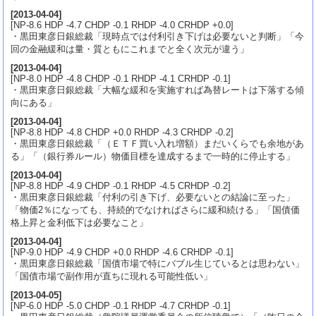
[
2013-04-04
]
[NP-8.6 HDP -4.7 CHDP -0.1 RHDP -4.0 CRHDP +0.0]
・黒田東彦日銀総裁「現時点では付利引き下げは必要ないと判断」「今
回の金融緩和は量・質ともにこれまでと全く次元が違う」
[
2013-04-04
]
[NP-8.0 HDP -4.8 CHDP -0.1 RHDP -4.1 CRHDP -0.1]
・黒田東彦日銀総裁「大幅な緩和を実施すれば為替レートは下落する傾
向にある」
[
2013-04-04
]
[NP-8.8 HDP -4.8 CHDP +0.0 RHDP -4.3 CRHDP -0.2]
・黒田東彦日銀総裁「（ＥＴＦ買い入れ増額）まだいくらでも余地があ
る」「（銀行券ルール）物価目標を達成するまで一時的に停止する」
[
2013-04-04
]
[NP-8.8 HDP -4.9 CHDP -0.1 RHDP -4.5 CRHDP -0.2]
・黒田東彦日銀総裁「付利の引き下げ、必要ないとの結論に至った」
「物価2％になっても、持続的でなければさらに緩和続ける」「国債価
格上昇と金利低下は必要なこと」
[
2013-04-04
]
[NP-9.0 HDP -4.9 CHDP +0.0 RHDP -4.6 CRHDP -0.1]
・黒田東彦日銀総裁「国債市場で特にバブル生じているとは思わない」
「国債市場で副作用が直ちに現れる可能性低い」
[
2013-04-05
]
[NP-6.0 HDP -5.0 CHDP -0.1 RHDP -4.7 CRHDP -0.1]