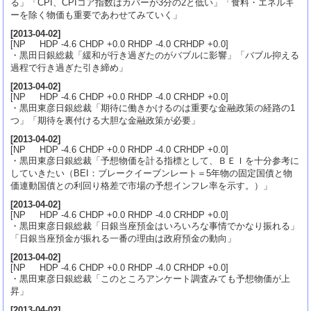
る」「CPI、CPIコア指数はカバーが3分の2と低い」「食料・エネルギ
ーを除く物価も重要であわせてみていく」
[
2013-04-02
]
[NP HDP -4.6 CHDP +0.0 RHDP -4.0 CRHDP +0.0]
・黒田日銀総裁「緩和が行き過ぎたのがバブルに影響」「バブル抑える
過程で行き過ぎた引き締め」
[
2013-04-02
]
[NP HDP -4.6 CHDP +0.0 RHDP -4.0 CRHDP +0.0]
・黒田東彦日銀総裁「期待に働きかけるのは重要な金融政策の経路の1
つ」「期待を裏付ける大胆な金融政策が必要」
[
2013-04-02
]
[NP HDP -4.6 CHDP +0.0 RHDP -4.0 CRHDP +0.0]
・黒田東彦日銀総裁「予想物価を計る指標として、ＢＥＩを十分参考に
していきたい（BEI：ブレークイーブンレート＝5年物の固定国債と物
価連動国債との利回り格差で市場の予想インフレ率を示す。）」
[
2013-04-02
]
[NP HDP -4.6 CHDP +0.0 RHDP -4.0 CRHDP +0.0]
・黒田東彦日銀総裁「日銀当座預金はいろいろな事情でかなり振れる」
「日銀当座預金が振れる一番の理由は政府預金の動向」
[
2013-04-02
]
[NP HDP -4.6 CHDP +0.0 RHDP -4.0 CRHDP +0.0]
・黒田東彦日銀総裁「このところアンケート調査みても予想物価が上
昇」
[
2013-04-02
]