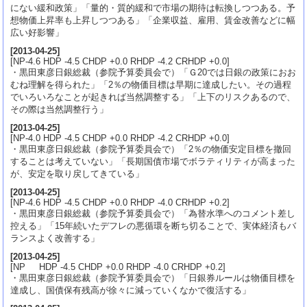
にない緩和政策」「量的・質的緩和で市場の期待は転換しつつある。予
想物価上昇率も上昇しつつある」「企業収益、雇用、賃金改善などに幅
広い好影響」
[
2013-04-25
]
[NP-4.6 HDP -4.5 CHDP +0.0 RHDP -4.2 CRHDP +0.0]
・黒田東彦日銀総裁（参院予算委員会で）「Ｇ20では日銀の政策におお
むね理解を得られた」「2％の物価目標は早期に達成したい。その過程
でいろいろなことが起きれば当然調整する」「上下のリスクあるので、
その際は当然調整行う」
[
2013-04-25
]
[NP-4.0 HDP -4.5 CHDP +0.0 RHDP -4.2 CRHDP +0.0]
・黒田東彦日銀総裁（参院予算委員会で）「2％の物価安定目標を撤回
することは考えていない」「長期国債市場でボラティリティが高まった
が、安定を取り戻してきている」
[
2013-04-25
]
[NP-4.6 HDP -4.5 CHDP +0.0 RHDP -4.0 CRHDP +0.2]
・黒田東彦日銀総裁（参院予算委員会で）「為替水準へのコメント差し
控える」「15年続いたデフレの悪循環を断ち切ることで、実体経済もバ
ランスよく改善する」
[
2013-04-25
]
[NP HDP -4.5 CHDP +0.0 RHDP -4.0 CRHDP +0.2]
・黒田東彦日銀総裁（参院予算委員会で）「日銀券ルールは物価目標を
達成し、国債保有残高が徐々に減っていくなかで復活する」