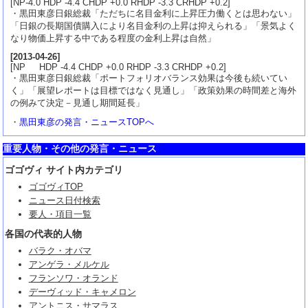
[NP-4.0 HDP -4.4 CHDP +0.0 RHDP -3.3 CRHDP +0.2]
・黒田東彦日銀総裁「ただちに名目金利に上昇圧力働くとは思わない」
「日銀の長期国債購入により名目金利の上昇は抑えられる」「景気よく
なり物価上昇する中である程度の金利上昇は自然」
[
2013-04-26
]
[NP HDP -4.4 CHDP +0.0 RHDP -3.3 CRHDP +0.2]
・黒田東彦日銀総裁「ポートフォリオバランス効果は今後も続いてい
く」「展望レポートは目標ではなく見通し」「政策効果の時間差と海外
の例みて決定－見通し期間延長」
・
黒田東彦の発言・ニュースTOPへ
重要人物・その他の発言・ニュース
ゴゴヴィ サイト内カテゴリ
ゴゴヴィTOP
ニュース日付検索
要人・項目一覧
各国の代表的人物
バラク・オバマ
アンゲラ・メルケル
フランソワ・オランド
デーヴィッド・キャメロン
アントニス・サマラス