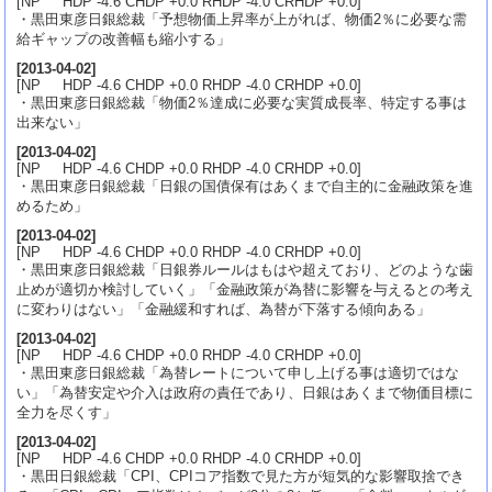
[NP HDP -4.6 CHDP +0.0 RHDP -4.0 CRHDP +0.0]
・黒田東彦日銀総裁「予想物価上昇率が上がれば、物価2％に必要な需
給ギャップの改善幅も縮小する」
[
2013-04-02
]
[NP HDP -4.6 CHDP +0.0 RHDP -4.0 CRHDP +0.0]
・黒田東彦日銀総裁「物価2％達成に必要な実質成長率、特定する事は
出来ない」
[
2013-04-02
]
[NP HDP -4.6 CHDP +0.0 RHDP -4.0 CRHDP +0.0]
・黒田東彦日銀総裁「日銀の国債保有はあくまで自主的に金融政策を進
めるため」
[
2013-04-02
]
[NP HDP -4.6 CHDP +0.0 RHDP -4.0 CRHDP +0.0]
・黒田東彦日銀総裁「日銀券ルールはもはや超えており、どのような歯
止めが適切か検討していく」「金融政策が為替に影響を与えるとの考え
に変わりはない」「金融緩和すれば、為替が下落する傾向ある」
[
2013-04-02
]
[NP HDP -4.6 CHDP +0.0 RHDP -4.0 CRHDP +0.0]
・黒田東彦日銀総裁「為替レートについて申し上げる事は適切ではな
い」「為替安定や介入は政府の責任であり、日銀はあくまで物価目標に
全力を尽くす」
[
2013-04-02
]
[NP HDP -4.6 CHDP +0.0 RHDP -4.0 CRHDP +0.0]
・黒田日銀総裁「CPI、CPIコア指数で見た方が短気的な影響取捨でき