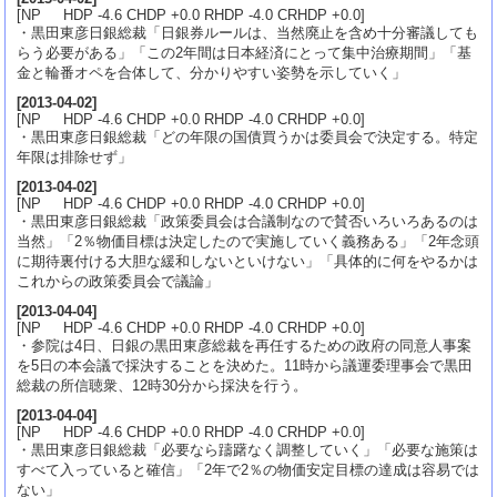
[NP HDP -4.6 CHDP +0.0 RHDP -4.0 CRHDP +0.0]
・黒田東彦日銀総裁「日銀券ルールは、当然廃止を含め十分審議しても
らう必要がある」「この2年間は日本経済にとって集中治療期間」「基
金と輪番オペを合体して、分かりやすい姿勢を示していく」
[
2013-04-02
]
[NP HDP -4.6 CHDP +0.0 RHDP -4.0 CRHDP +0.0]
・黒田東彦日銀総裁「どの年限の国債買うかは委員会で決定する。特定
年限は排除せず」
[
2013-04-02
]
[NP HDP -4.6 CHDP +0.0 RHDP -4.0 CRHDP +0.0]
・黒田東彦日銀総裁「政策委員会は合議制なので賛否いろいろあるのは
当然」「2％物価目標は決定したので実施していく義務ある」「2年念頭
に期待裏付ける大胆な緩和しないといけない」「具体的に何をやるかは
これからの政策委員会で議論」
[
2013-04-04
]
[NP HDP -4.6 CHDP +0.0 RHDP -4.0 CRHDP +0.0]
・参院は4日、日銀の黒田東彦総裁を再任するための政府の同意人事案
を5日の本会議で採決することを決めた。11時から議運委理事会で黒田
総裁の所信聴衆、12時30分から採決を行う。
[
2013-04-04
]
[NP HDP -4.6 CHDP +0.0 RHDP -4.0 CRHDP +0.0]
・黒田東彦日銀総裁「必要なら躊躇なく調整していく」「必要な施策は
すべて入っていると確信」「2年で2％の物価安定目標の達成は容易では
ない」