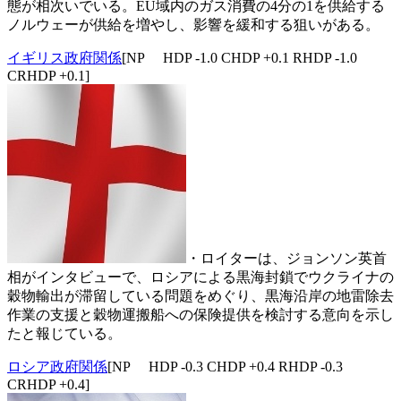
態が相次いでいる。EU域内のガス消費の4分の1を供給する
ノルウェーが供給を増やし、影響を緩和する狙いがある。
イギリス政府関係
[NP HDP -1.0 CHDP +0.1 RHDP -1.0
CRHDP +0.1]
・ロイターは、ジョンソン英首
相がインタビューで、ロシアによる黒海封鎖でウクライナの
穀物輸出が滞留している問題をめぐり、黒海沿岸の地雷除去
作業の支援と穀物運搬船への保険提供を検討する意向を示し
たと報じている。
ロシア政府関係
[NP HDP -0.3 CHDP +0.4 RHDP -0.3
CRHDP +0.4]