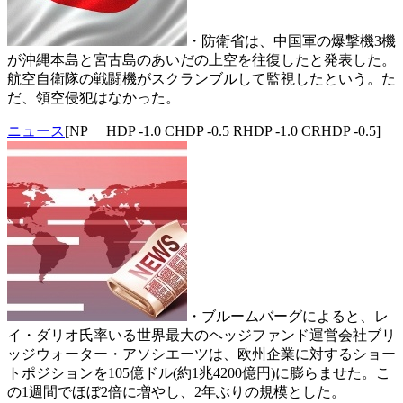
・防衛省は、中国軍の爆撃機3機
が沖縄本島と宮古島のあいだの上空を往復したと発表した。
航空自衛隊の戦闘機がスクランブルして監視したという。た
だ、領空侵犯はなかった。
ニュース
[NP HDP -1.0 CHDP -0.5 RHDP -1.0 CRHDP -0.5]
・ブルームバーグによると、レ
イ・ダリオ氏率いる世界最大のヘッジファンド運営会社ブリ
ッジウォーター・アソシエーツは、欧州企業に対するショー
トポジションを105億ドル(約1兆4200億円)に膨らませた。こ
の1週間でほぼ2倍に増やし、2年ぶりの規模とした。