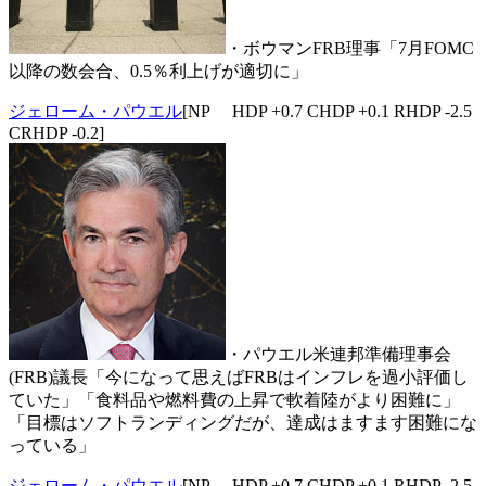
・ボウマンFRB理事「7月FOMC
以降の数会合、0.5％利上げが適切に」
ジェローム・パウエル
[NP HDP +0.7 CHDP +0.1 RHDP -2.5
CRHDP -0.2]
・パウエル米連邦準備理事会
(FRB)議長「今になって思えばFRBはインフレを過小評価し
ていた」「食料品や燃料費の上昇で軟着陸がより困難に」
「目標はソフトランディングだが、達成はますます困難にな
っている」
ジェローム・パウエル
[NP HDP +0.7 CHDP +0.1 RHDP -2.5