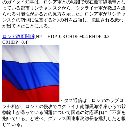
のガイダイ知事は、ロシア軍との戦闘で現在最前線地帯とな
っている都市リシチャンスクから、ウクライナ軍が撤退を迫
られる可能性があるとの見方を示した。ロシア軍がリシチャ
ンスクの南側に位置する2つの村を占領し、包囲される恐れ
が出てきたことによる。
ロシア政府関係
[NP HDP -0.3 CHDP +0.4 RHDP -0.3
CRHDP +0.4]
・タス通信は、ロシアのラブロ
フ外相が、ロシアの侵攻でウクライナ南部黒海沿岸からの穀
物輸出が滞っている問題について国連の対応遅れに「不審を
抱いている」と述べ、グテレス国連事務総長を批判したと報
じている。