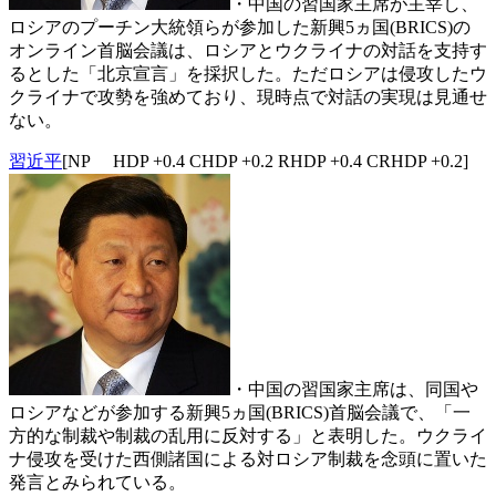
・中国の習国家主席が主宰し、
ロシアのプーチン大統領らが参加した新興5ヵ国(BRICS)の
オンライン首脳会議は、ロシアとウクライナの対話を支持す
るとした「北京宣言」を採択した。ただロシアは侵攻したウ
クライナで攻勢を強めており、現時点で対話の実現は見通せ
ない。
習近平
[NP HDP +0.4 CHDP +0.2 RHDP +0.4 CRHDP +0.2]
・中国の習国家主席は、同国や
ロシアなどが参加する新興5ヵ国(BRICS)首脳会議で、「一
方的な制裁や制裁の乱用に反対する」と表明した。ウクライ
ナ侵攻を受けた西側諸国による対ロシア制裁を念頭に置いた
発言とみられている。