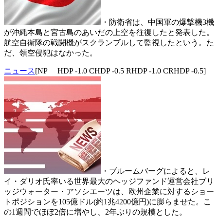
・防衛省は、中国軍の爆撃機3機
が沖縄本島と宮古島のあいだの上空を往復したと発表した。
航空自衛隊の戦闘機がスクランブルして監視したという。た
だ、領空侵犯はなかった。
ニュース
[NP HDP -1.0 CHDP -0.5 RHDP -1.0 CRHDP -0.5]
・ブルームバーグによると、レ
イ・ダリオ氏率いる世界最大のヘッジファンド運営会社ブリ
ッジウォーター・アソシエーツは、欧州企業に対するショー
トポジションを105億ドル(約1兆4200億円)に膨らませた。こ
の1週間でほぼ2倍に増やし、2年ぶりの規模とした。