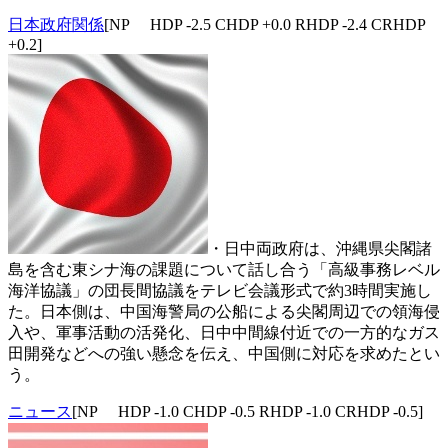
日本政府関係
[NP HDP -2.5 CHDP +0.0 RHDP -2.4 CRHDP
+0.2]
・日中両政府は、沖縄県尖閣諸
島を含む東シナ海の課題について話し合う「高級事務レベル
海洋協議」の団長間協議をテレビ会議形式で約3時間実施し
た。日本側は、中国海警局の公船による尖閣周辺での領海侵
入や、軍事活動の活発化、日中中間線付近での一方的なガス
田開発などへの強い懸念を伝え、中国側に対応を求めたとい
う。
ニュース
[NP HDP -1.0 CHDP -0.5 RHDP -1.0 CRHDP -0.5]