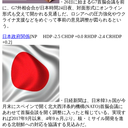
・26日に始まるG7首脳会議を前
に、G7外相会合が日本時間24日夜、対面形式にオンライン
形式も交えて開かれる見通しだ。ロシアへの圧力強化やウク
ライナ支援などをめぐって事前の意見調整が図られるとい
う。
日本政府関係
[NP HDP -2.5 CHDP +0.0 RHDP -2.4 CRHDP
+0.2]
・日経新聞は、日米韓3ヵ国が今
月末にスペインで開く北大西洋条約機構(NATO)首脳会議に
あわせて首脳会談を開く調整に入ったと報じている。実現す
れば2017年9月以来、4年9ヵ月ぶり。核・ミサイル開発を進
める北朝鮮への対応を協議する見込みだ。