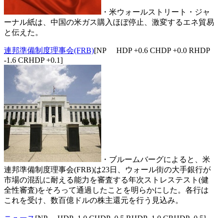
・米ウォールストリート・ジャ
ーナル紙は、中国の米ガス購入ほぼ停止、激変するエネ貿易
と伝えた。
連邦準備制度理事会(FRB)
[NP HDP +0.6 CHDP +0.0 RHDP
-1.6 CRHDP +0.1]
・ブルームバーグによると、米
連邦準備制度理事会(FRB)は23日、ウォール街の大手銀行が
市場の混乱に耐える能力を審査する年次ストレステスト(健
全性審査)をそろって通過したことを明らかにした。各行は
これを受け、数百億ドルの株主還元を行う見込み。