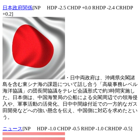
日本政府関係
[NP HDP -2.5 CHDP +0.0 RHDP -2.4 CRHDP
+0.2]
・日中両政府は、沖縄県尖閣諸
島を含む東シナ海の課題について話し合う「高級事務レベル
海洋協議」の団長間協議をテレビ会議形式で約3時間実施し
た。日本側は、中国海警局の公船による尖閣周辺での領海侵
入や、軍事活動の活発化、日中中間線付近での一方的なガス
田開発などへの強い懸念を伝え、中国側に対応を求めたとい
う。
ニュース
[NP HDP -1.0 CHDP -0.5 RHDP -1.0 CRHDP -0.5]