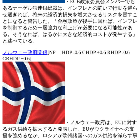
・ECB政策委員会メンバーでも
あるナーゲル独連銀総裁は、インフレとの闘いで行動を遅ら
せ過ぎれば、将来の経済的損失を増大させるリスクを冒すこ
とになると警告した。「金融政策が後手に回れば、インフレ
を制御するため一層強力な利上げが必要になる可能性があ
る。そうなれば、はるかに大きな経済的コストが発生する」
と述べている。
ノルウェー政府関係
[NP HDP -0.6 CHDP +0.6 RHDP -0.6
CRHDP +0.6]
・ノルウェー政府は、EUに対す
るガス供給を拡大すると発表した。EUがウクライナへの支
援を強めるなか、ロシアが欧州諸国へのガス供給を減らす事