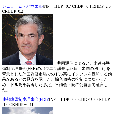
ジェローム・パウエル
[NP HDP +0.7 CHDP +0.1 RHDP -2.5
CRHDP -0.2]
・共同通信によると、米連邦準
備制度理事会(FRB)のパウエル議長は23日、米国の利上げを
背景とした外国為替市場でのドル高にインフレを緩和する効
果があるとの見方を示した。輸入価格の抑制につながるた
め、ドル高を容認した形だ。米議会下院の公聴会で証言し
た。
連邦準備制度理事会(FRB)
[NP HDP +0.6 CHDP +0.0 RHDP
-1.6 CRHDP +0.1]