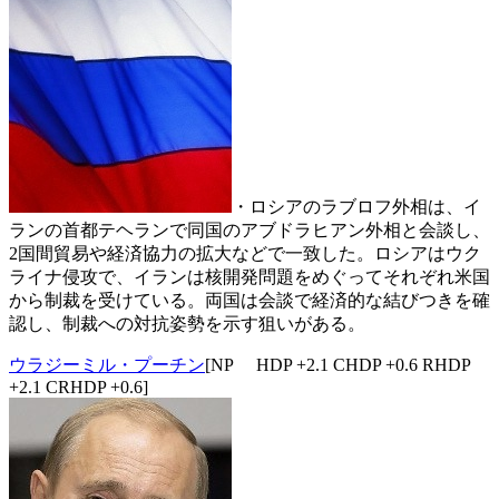
・ロシアのラブロフ外相は、イ
ランの首都テヘランで同国のアブドラヒアン外相と会談し、
2国間貿易や経済協力の拡大などで一致した。ロシアはウク
ライナ侵攻で、イランは核開発問題をめぐってそれぞれ米国
から制裁を受けている。両国は会談で経済的な結びつきを確
認し、制裁への対抗姿勢を示す狙いがある。
ウラジーミル・プーチン
[NP HDP +2.1 CHDP +0.6 RHDP
+2.1 CRHDP +0.6]