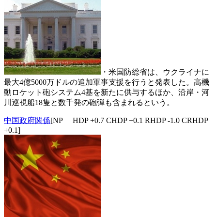
・米国防総省は、ウクライナに
最大4億5000万ドルの追加軍事支援を行うと発表した。高機
動ロケット砲システム4基を新たに供与するほか、沿岸・河
川巡視船18隻と数千発の砲弾も含まれるという。
中国政府関係
[NP HDP +0.7 CHDP +0.1 RHDP -1.0 CRHDP
+0.1]