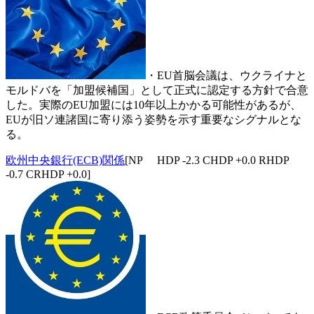
・EU首脳会議は、ウクライナと
モルドバを「加盟候補国」として正式に認定する方針で合意
した。実際のEU加盟には10年以上かかる可能性があるが、
EUが旧ソ連諸国に寄り添う姿勢を示す重要なシグナルとな
る。
欧州中央銀行(ECB)関係
[NP HDP -2.3 CHDP +0.0 RHDP
-0.7 CRHDP +0.0]