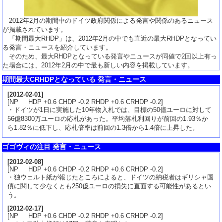
2012年2月の期間中のドイツ政府関係による発言や関係のあるニュース
が掲載されています。
「期間最大RHDP」は、2012年2月の中でも直近の最大RHDPとなってい
る発言・ニュースを紹介しています。
そのため、最大RHDPとなっている発言やニュースが同値で2回以上有っ
た場合には、2012年2月の中で最も新しい内容を掲載しています。
期間最大CRHDPとなっている 発言・ニュース
[
2012-02-01
]
[NP HDP +0.6 CHDP -0.2 RHDP +0.6 CRHDP -0.2]
・ドイツが1日に実施した10年物入札では、目標の50億ユーロに対して
56億8300万ユーロの応札があった。平均落札利回りが前回の1.93％か
ら1.82％に低下し、応札倍率は前回の1.3倍から1.4倍に上昇した。
ゴゴヴィの注目 発言・ニュース
[
2012-02-08
]
[NP HDP +0.6 CHDP -0.2 RHDP +0.6 CRHDP -0.2]
・独ウェルト紙が報じたところによると、ドイツの納税者はギリシャ国
債に関して少なくとも250億ユーロの損失に直面する可能性があるとい
う。
[
2012-02-17
]
[NP HDP +0.6 CHDP -0.2 RHDP +0.6 CRHDP -0.2]