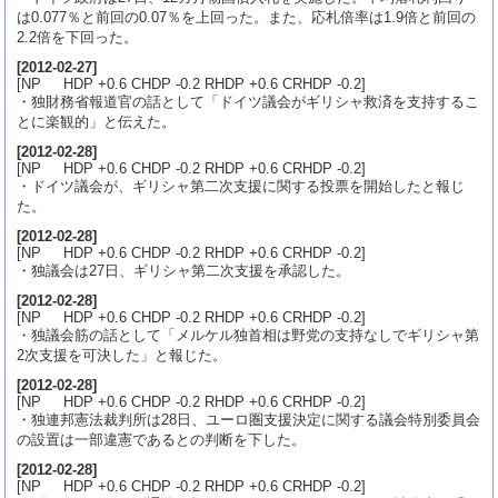
は0.077％と前回の0.07％を上回った。また、応札倍率は1.9倍と前回の
2.2倍を下回った。
[
2012-02-27
]
[NP HDP +0.6 CHDP -0.2 RHDP +0.6 CRHDP -0.2]
・独財務省報道官の話として「ドイツ議会がギリシャ救済を支持するこ
とに楽観的」と伝えた。
[
2012-02-28
]
[NP HDP +0.6 CHDP -0.2 RHDP +0.6 CRHDP -0.2]
・ドイツ議会が、ギリシャ第二次支援に関する投票を開始したと報じ
た。
[
2012-02-28
]
[NP HDP +0.6 CHDP -0.2 RHDP +0.6 CRHDP -0.2]
・独議会は27日、ギリシャ第二次支援を承認した。
[
2012-02-28
]
[NP HDP +0.6 CHDP -0.2 RHDP +0.6 CRHDP -0.2]
・独議会筋の話として「メルケル独首相は野党の支持なしでギリシャ第
2次支援を可決した」と報じた。
[
2012-02-28
]
[NP HDP +0.6 CHDP -0.2 RHDP +0.6 CRHDP -0.2]
・独連邦憲法裁判所は28日、ユーロ圏支援決定に関する議会特別委員会
の設置は一部違憲であるとの判断を下した。
[
2012-02-28
]
[NP HDP +0.6 CHDP -0.2 RHDP +0.6 CRHDP -0.2]