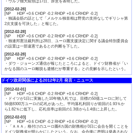
・ウルフ独大統領は17日、辞意を表明した。
[
2012-02-28
]
[NP HDP +0.6 CHDP -0.2 RHDP +0.6 CRHDP -0.2]
・独議会筋の話として「メルケル独首相は野党の支持なしでギリシャ第
2次支援を可決した」と報じた。
[
2012-02-28
]
[NP HDP +0.6 CHDP -0.2 RHDP +0.6 CRHDP -0.2]
・独連邦憲法裁判所は28日、ユーロ圏支援決定に関する議会特別委員会
の設置は一部違憲であるとの判断を下した。
[
2012-02-28
]
[NP HDP +0.6 CHDP -0.2 RHDP +0.6 CRHDP -0.2]
・ダウ・ジョーンズ通信が報じたところによると、ドイツ財務省が「い
かなる国のユーロ離脱も遺憾だが尊重する」との見解を示したという。
ドイツ政府関係による2012年2月 発言・ニュース
[
2012-02-01
]
[NP HDP +0.6 CHDP -0.2 RHDP +0.6 CRHDP -0.2]
・ドイツが1日に実施した10年物入札では、目標の50億ユーロに対して
56億8300万ユーロの応札があった。平均落札利回りが前回の1.93％か
ら1.82％に低下し、応札倍率は前回の1.3倍から1.4倍に上昇した。
[
2012-02-03
]
[NP HDP +0.6 CHDP -0.2 RHDP +0.6 CRHDP -0.2]
・「ＡＡＡ」格付けのユーロ圏4カ国の財務相が3日に会合を開くことを
ドイツ財務省が明らかにしたという。なお、会合後に声明は発表されな