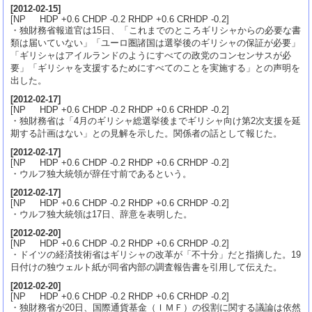
[
2012-02-15
]
[NP HDP +0.6 CHDP -0.2 RHDP +0.6 CRHDP -0.2]
・独財務省報道官は15日、「これまでのところギリシャからの必要な書
類は届いていない」「ユーロ圏諸国は選挙後のギリシャの保証が必要」
「ギリシャはアイルランドのようにすべての政党のコンセンサスが必
要」「ギリシャを支援するためにすべてのことを実施する」との声明を
出した。
[
2012-02-17
]
[NP HDP +0.6 CHDP -0.2 RHDP +0.6 CRHDP -0.2]
・独財務省は「4月のギリシャ総選挙後までギリシャ向け第2次支援を延
期する計画はない」との見解を示した。関係者の話として報じた。
[
2012-02-17
]
[NP HDP +0.6 CHDP -0.2 RHDP +0.6 CRHDP -0.2]
・ウルフ独大統領が辞任寸前であるという。
[
2012-02-17
]
[NP HDP +0.6 CHDP -0.2 RHDP +0.6 CRHDP -0.2]
・ウルフ独大統領は17日、辞意を表明した。
[
2012-02-20
]
[NP HDP +0.6 CHDP -0.2 RHDP +0.6 CRHDP -0.2]
・ドイツの経済技術省はギリシャの改革が「不十分」だと指摘した。19
日付けの独ウェルト紙が同省内部の調査報告書を引用して伝えた。
[
2012-02-20
]
[NP HDP +0.6 CHDP -0.2 RHDP +0.6 CRHDP -0.2]
・独財務省が20日、国際通貨基金（ＩＭＦ）の役割に関する議論は依然