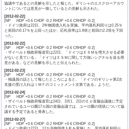
協議中であるとの見解を示したと報じた。ギリシャのエスクローアカウ
ントについては意見が一致しているとの見解も示された。
[
2012-02-22
]
[NP HDP +0.6 CHDP -0.2 RHDP +0.6 CRHDP -0.2]
・ドイツ政府は22日、2年物国債入札を実施。平均落札利回りは0.25％
と前回の0.17％を上回ったほか、応札倍率は1.8倍と前回の2.2倍を下回
った。
[
2012-02-22
]
[NP HDP +0.6 CHDP -0.2 RHDP +0.6 CRHDP -0.2]
・ザイベルト独政府報道官は22日、「ドイツはＥＳＭを増大させる必要
がないと見ている」「ドイツはＥＳＭに関して力強いシグナルを送る用
意がある」などの見解を示したと伝えられた。
[
2012-02-23
]
[NP HDP +0.6 CHDP -0.2 RHDP +0.6 CRHDP -0.2]
・独議員の話として報じたところによると、「ドイツのギリシャ第2次
支援の受け入れはＩＭＦのコミットメント次第である」ようだ。
[
2012-02-24
]
[NP HDP +0.6 CHDP -0.2 RHDP +0.6 CRHDP -0.2]
・ザイベルト独政府報道官は24日、3月1、2日のＥＵ首脳会議後に予定
されているユーロ圏17カ国の首脳会議では、ユーロ圏の現状について協
議する予定であると発表した。
[
2012-02-27
]
[NP HDP +0.6 CHDP -0.2 RHDP +0.6 CRHDP -0.2]
・ドイツ政府は27日、12カ月物国債入札を実施した。平均落札利回り