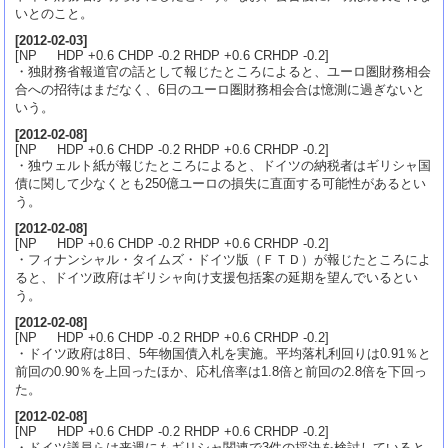
いとのこと。
[
2012-02-03
]
[NP HDP +0.6 CHDP -0.2 RHDP +0.6 CRHDP -0.2]
・独財務省報道官の話として報じたところによると、ユーロ圏財務相会
合への招待はまだなく、6日のユーロ圏財務相会合は憶測に過ぎないと
いう。
[
2012-02-08
]
[NP HDP +0.6 CHDP -0.2 RHDP +0.6 CRHDP -0.2]
・独ウェルト紙が報じたところによると、ドイツの納税者はギリシャ国
債に関して少なくとも250億ユーロの損失に直面する可能性があるとい
う。
[
2012-02-08
]
[NP HDP +0.6 CHDP -0.2 RHDP +0.6 CRHDP -0.2]
・フィナンシャル・タイムズ・ドイツ版（ＦＴＤ）が報じたところによ
ると、ドイツ政府はギリシャ向け支援包括案の延期を望んでいるとい
う。
[
2012-02-08
]
[NP HDP +0.6 CHDP -0.2 RHDP +0.6 CRHDP -0.2]
・ドイツ政府は8日、5年物国債入札を実施。平均落札利回りは0.91％と
前回の0.90％を上回ったほか、応札倍率は1.8倍と前回の2.8倍を下回っ
た。
[
2012-02-08
]
[NP HDP +0.6 CHDP -0.2 RHDP +0.6 CRHDP -0.2]
・ドイツ議員らは来週にもギリシャ関連で3件の採決を検討していると