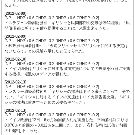
伝えた。
[
2012-02-09
]
[NP HDP +0.6 CHDP -0.2 RHDP +0.6 CRHDP -0.2]
・ステフェン独副財務相「ギリシャと民間部門の交渉は依然困難」「民
間債権者にギリシャ債を提供することは、来週出来そうだ」
[
2012-02-09
]
[NP HDP +0.6 CHDP -0.2 RHDP +0.6 CRHDP -0.2]
・独政府当局者は9日、「今晩ブリュッセルでギリシャに関する決定は
ないだろう」との見解を示したと伝えられた。
[
2012-02-10
]
[NP HDP +0.6 CHDP -0.2 RHDP +0.6 CRHDP -0.2]
・ドイツ議会はギリシャに対する追加支援についての投票を27日に実施
する模様。複数のメディアが報じた。
[
2012-02-13
]
[NP HDP +0.6 CHDP -0.2 RHDP +0.6 CRHDP -0.2]
・レスラー独経済技術相「ギリシャの採決はドイツ議会にとって十分で
ない」「ギリシャに対するドイツの支援はトロイカ報告書次第」「ギリ
シャの採決は前進するための必要条件だった」
[
2012-02-13
]
[NP HDP +0.6 CHDP -0.2 RHDP +0.6 CRHDP -0.2]
・ドイツ政府は12日、6カ月物国債入札を実施した。平均落札利回りは
0.076％と前回の－0.012％を上回った。また、応札倍率は1.5倍と前回
の1.8倍を下回った。