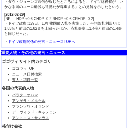
・ダウ・ジョーンズ通信が報じたところによると、ドイツ財務省が「い
かなる国のユーロ離脱も遺憾だが尊重する」との見解を示したという。
[
2012-02-29
]
[NP HDP +0.6 CHDP -0.2 RHDP +0.6 CRHDP -0.2]
・ドイツ政府は29日、10年物国債入札を実施した。平均落札利回りは
1.83％と前回の1.82％を上回ったほか、応札倍率は1.4倍と前回の1.4倍
と同じだった。
・
ドイツ政府関係の発言・ニュースTOPへ
重要人物・その他の発言・ニュース
ゴゴヴィ サイト内カテゴリ
ゴゴヴィTOP
ニュース日付検索
要人・項目一覧
各国の代表的人物
バラク・オバマ
アンゲラ・メルケル
フランソワ・オランド
デーヴィッド・キャメロン
アントニス・サマラス
格付け会社